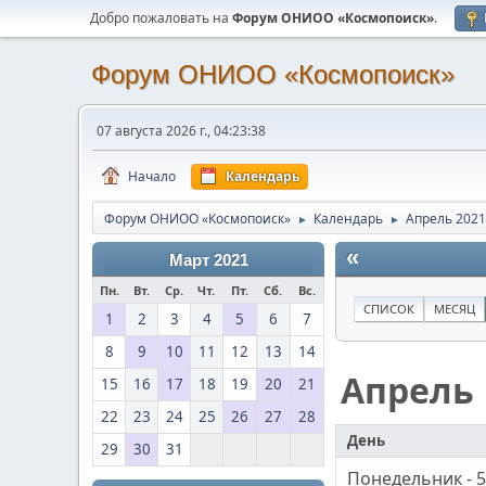
Добро пожаловать на
Форум ОНИОО «Космопоиск»
.
Форум ОНИОО «Космопоиск»
07 августа 2026 г., 04:23:38
Начало
Календарь
Форум ОНИОО «Космопоиск»
Календарь
Апрель 2021
►
►
«
Март 2021
Пн.
Вт.
Ср.
Чт.
Пт.
Сб.
Вс.
СПИСОК
МЕСЯЦ
1
2
3
4
5
6
7
8
9
10
11
12
13
14
Апрель
15
16
17
18
19
20
21
22
23
24
25
26
27
28
День
29
30
31
Понедельник - 5