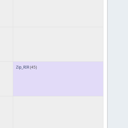
Zip_RIR
(45)