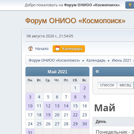
Добро пожаловать на
Форум ОНИОО «Космопоиск»
.
Форум ОНИОО «Космопоиск»
08 августа 2026 г., 21:54:05
Начало
Календарь
Форум ОНИОО «Космопоиск»
Календарь
Июнь 2021
►
►
«
Май 2021
Пн.
Вт.
Ср.
Чт.
Пт.
Сб.
Вс.
СПИСОК
МЕСЯЦ
1
2
3
4
5
6
7
8
9
Май
10
11
12
13
14
15
16
17
18
19
20
21
22
23
День
24
25
26
27
28
29
30
Понедельник - 
31