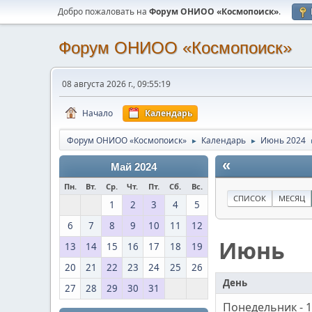
Добро пожаловать на
Форум ОНИОО «Космопоиск»
.
Форум ОНИОО «Космопоиск»
08 августа 2026 г., 09:55:19
Начало
Календарь
Форум ОНИОО «Космопоиск»
Календарь
Июнь 2024
►
►
«
Май 2024
Пн.
Вт.
Ср.
Чт.
Пт.
Сб.
Вс.
СПИСОК
МЕСЯЦ
1
2
3
4
5
6
7
8
9
10
11
12
Июнь
13
14
15
16
17
18
19
20
21
22
23
24
25
26
День
27
28
29
30
31
Понедельник - 