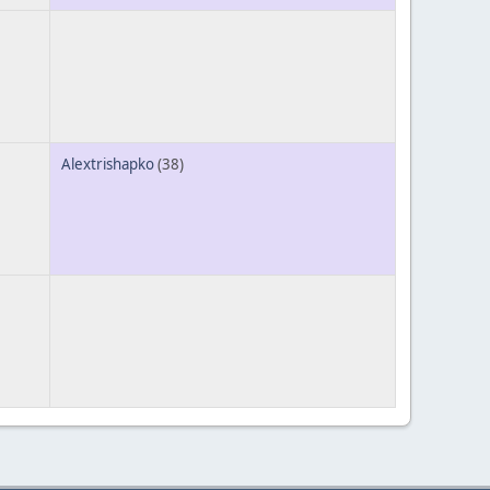
Alextrishapko
(38)