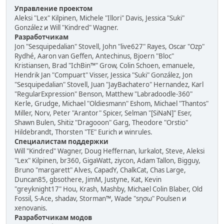
Управление проектом
Aleksi "Lex" Kilpinen, Michele "Illori" Davis, Jessica "Suki"
González и Will "Kindred" Wagner.
Разработчикам
Jon "Sesquipedalian" Stovell, John "live627" Rayes, Oscar "Ozp"
Rydhé, Aaron van Geffen, Antechinus, Bjoern "Bloc"
Kristiansen, Brad "IchBin™" Grow, Colin Schoen, emanuele,
Hendrik Jan "Compuart" Visser, Jessica "Suki" González, Jon
"Sesquipedalian" Stovell, Juan "JayBachatero" Hernandez, Karl
"RegularExpression" Benson, Matthew "Labradoodle-360"
Kerle, Grudge, Michael "Oldiesmann" Eshom, Michael "Thantos"
Miller, Norv, Peter "Arantor" Spicer, Selman "[SiNaN]" Eser,
Shawn Bulen, Shitiz "Dragooon" Garg, Theodore "Orstio"
Hildebrandt, Thorsten "TE" Eurich и winrules.
Специалистам поддержки
Will "Kindred" Wagner, Doug Heffernan, lurkalot, Steve, Aleksi
"Lex" Kilpinen, br360, GigaWatt, ziycon, Adam Tallon, Bigguy,
Bruno "margarett" Alves, CapadY, ChalkCat, Chas Large,
Duncan85, gbsothere, JimM, Justyne, Kat, Kevin
"greyknight17" Hou, Krash, Mashby, Michael Colin Blaber, Old
Fossil, S-Ace, shadav, Storman™, Wade "sησω" Poulsen и
xenovanis.
Разработчикам модов