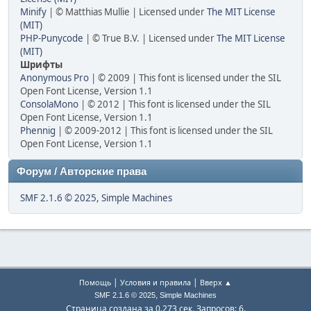
Minify
| © Matthias Mullie | Licensed under
The MIT License
(MIT)
PHP-Punycode
| © True B.V. | Licensed under
The MIT License
(MIT)
Шрифты
Anonymous Pro
| © 2009 | This font is licensed under the SIL
Open Font License, Version 1.1
ConsolaMono
| © 2012 | This font is licensed under the SIL
Open Font License, Version 1.1
Phennig
| © 2009-2012 | This font is licensed under the SIL
Open Font License, Version 1.1
Форум / Авторские права
SMF 2.1.6 © 2025
,
Simple Machines
|
|
Помощь
Условия и правила
Вверх ▲
,
SMF 2.1.6 © 2025
Simple Machines
Страница создана за 0.273 сек. Запросов: 6.