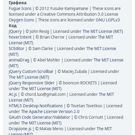
Графика
Fugue Icons
| © 2012 Yusuke Kamiyamane | These icons are
licensed under a Creative Commons Attribution 3.0 License
Oxygen Icons
| These icons are licensed under
GNU LGPLv3
Код
JQuery
| © John Resig | Licensed under
The MIT License (MIT)
hoverIntent
| © Brian Cherne | Licensed under
The MIT
License (MIT)
SCEditor
| © Sam Clarke | Licensed under
The MIT License
(MIT)
animaDrag
| © Abel Mohler | Licensed under
The MIT License
(MIT)
jQuery Custom Scrollbar
| © Maciej Zubala | Licensed under
The MIT License (MIT)
jQuery Responsive Slider
| © booncon ROCKETS | Licensed
under
The MIT License (MIT)
At.js
| © chord.luo@gmail.com | Licensed under
The MIT
License (MIT)
HTML5 Desktop Notifications
| © Tsvetan Tsvetkov | Licensed
under
The Apache License Version 2.0
GAuth Code Generator/Validator
| © Chris Cornutt | Licensed
under
The MIT License (MIT)
Dropzone.js
| © Matias Meno | Licensed under
The MIT
License (MIT)