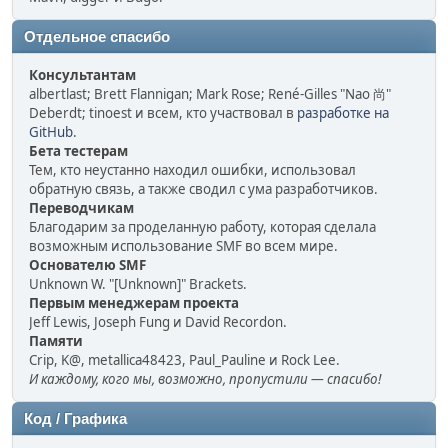
Отдельное спасибо
Консультантам
albertlast; Brett Flannigan; Mark Rose; René-Gilles "Nao 尚"
Deberdt; tinoest и всем, кто участвовал в
разработке на
GitHub
.
Бета тестерам
Тем, кто неустанно находил ошибки, использовал
обратную связь, а также сводил с ума разработчиков.
Переводчикам
Благодарим за проделанную работу, которая сделала
возможным использование SMF во всем мире.
Основателю SMF
Unknown W. "[Unknown]" Brackets.
Первым менеджерам проекта
Jeff Lewis, Joseph Fung и David Recordon.
Памяти
Crip, K@, metallica48423, Paul_Pauline и Rock Lee.
И каждому, кого мы, возможно, пропустили — спасибо!
Код / Графика