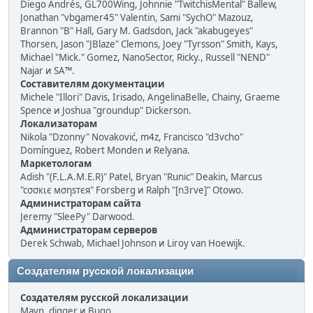
Diego Andrés, GL700Wing, Johnnie "TwitchisMental" Ballew,
Jonathan "vbgamer45" Valentin, Sami "SychO" Mazouz,
Brannon "B" Hall, Gary M. Gadsdon, Jack "akabugeyes"
Thorsen, Jason "JBlaze" Clemons, Joey "Tyrsson" Smith, Kays,
Michael "Mick." Gomez, NanoSector, Ricky., Russell "NEND"
Najar и SA™.
Составителям документации
Michele "Illori" Davis, Irisado, AngelinaBelle, Chainy, Graeme
Spence и Joshua "groundup" Dickerson.
Локализаторам
Nikola "Dzonny" Novaković, m4z, Francisco "d3vcho"
Domínguez, Robert Monden и Relyana.
Маркетологам
Adish "(F.L.A.M.E.R)" Patel, Bryan "Runic" Deakin, Marcus
"cσσкιє мσηѕтєя" Forsberg и Ralph "[n3rve]" Otowo.
Администраторам сайта
Jeremy "SleePy" Darwood.
Администраторам серверов
Derek Schwab, Michael Johnson и Liroy van Hoewijk.
Создателям русской локализации
Создателям русской локализации
Mavn, digger и Bugo.