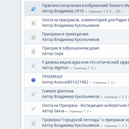
Практика получения изображений Тонкого М
Автор
Владимир 2016
1
2
3
...
50
Страницы
Охота на призраков, комментарий для Радио 
Автор
Владимир Кукольников
Призраки и приведения
Автор
Владимир Кукольников
Призрак в заброшенном доме.
Автор
Серв
У дерева видна аура или это оптический эфф
Автор
digimon
1
2
Страницы
ПРИЗРАКИ
Автор
Алексей01021982
1
2
Страницы
Снимок фантома
Автор
Владимир Кукольников
1
2
3
Страницы
Охота на Призрака - Экспедиция на Веретьев 
Автор
Savva
1
2
Страницы
Проверка "городской легенды" о призраках м
Автор
Владимир Кукольников
1
2
3
Страницы