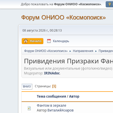
Добро пожаловать на
Форум ОНИОО «Космопоиск»
.
Форум ОНИОО «Космопоиск»
08 августа 2026 г., 00:28:13
Начало
Календарь
Форум ОНИОО «Космопоиск»
Направления
Привиден
►
►
Привидения Призраки Фа
Визуальные или документальные (фото/кино/видео) 
Модератор:
IRINAdoc
.
Страницы
1
ВНИЗ
Тема сообщения
/
Автор
Фантом в зеркале
Автор
ВиталийАзаров