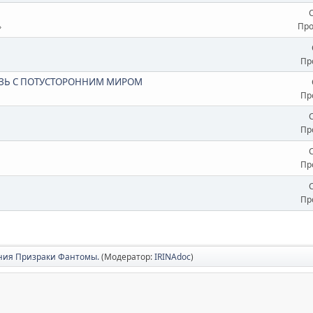
Про
Пр
ЯЗЬ С ПОТУСТОРОННИМ МИРОМ
Пр
Пр
Пр
Пр
ия Призраки Фантомы.
(Модератор:
IRINAdoc
)