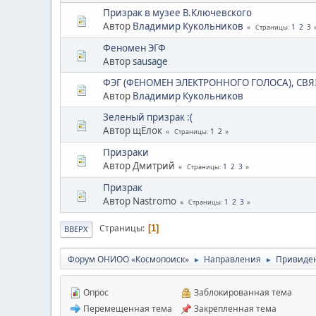
Призрак в музее В.Ключевского
Автор
Владимир Кукольников
1
2
3
Страницы
Феномен ЭГФ
Автор
sausage
ФЭГ (ФЕНОМЕН ЭЛЕКТРОННОГО ГОЛОСА), СВ
Автор
Владимир Кукольников
Зеленый призрак :(
Автор щЁлок
1
2
Страницы
Призраки
Автор Дмитрий
1
2
3
Страницы
Призрак
Автор Nastromo
1
2
3
Страницы
Страницы
1
ВВЕРХ
Форум ОНИОО «Космопоиск»
Направления
Привиден
►
►
Опрос
Заблокированная тема
Перемещенная тема
Закрепленная тема