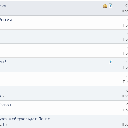
ира
С
Про
России
Пр
Пр
Пр
ект?
Пр
Пр
Про
4
Погост
Пр
узея Мейерхольда в Пензе.
Про
...
5