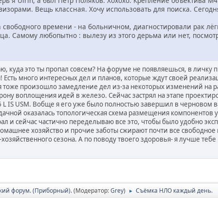
рь я Ulrih, а был Петр Поляков. Хохохо. Крепление объектива М4
визорами. Вещь классная. Хочу использовать для поиска. Сегод
 свободного времени - на больничном, диагностировали рак лёгк
яца. Самому любопытно : вылезу из этого дерьма или нет, посмот
аю, куда это ты пропал совсем? На форуме не появляешься, в личку пи
! Есть много интересных дел и планов, которые ждут своей реализа
я тоже произошло замедление дел из-за некоторых изменений на раб
рону воплощения идей в железо. Сейчас застрял на этапе проектир
,6 L IS USM. Вобще я его уже было полностью завершил в черновом 
удачной оказалась топологическая схема размещения компонентов ус
рал и сейчас частично переделываю все это, чтобы было удобно экс
домашнее хозяйство и прочие заботы сжирают почти все свободное 
хозяйственного сезона. А по поводу твоего здоровья- я лучше тебе 
кий форум. (Приборный).
(Модератор:
Grey
)
Съёмка НЛО каждый день.
►