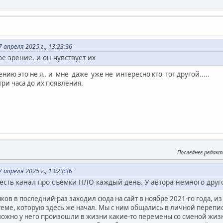
апреля 2025 г., 13:23:36
е зрение. и он чувствует их
ению это не я.. и мне даже уже не интересно кто тот другой.....
три часа до их появления.
Последнее редакт
апреля 2025 г., 13:23:36
есть канал про съемки НЛО каждый день. У автора немного друго
ков в последний раз заходил сюда на сайт в ноябре 2021-го года, из
теме, которую здесь же начал. Мы с ним общались в личной перепис
зможно у него произошли в жизни какие-то перемены со сменой жизн