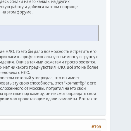
сдесь ссылки на его каналы на других
ескую работу и добился на этом поприще
 на этом форуме.
е НЛО, то это бы дало возможность встретить его
пригласить профессиональную съёмочную группу с
идения. Они за такими сюжетами просто охотятся.
- нет никакого предчувствия НЛО. Всё это не более
человека с НЛО.
овеком который утверждал, что он имеет
ть эту свою способность, этот "контактёр" к его
положенного от Москвы, потратил на это свои
на практике под камеру, он не смог оправдать свои
принимал пролетающие вдали самолёты. Вот так то
#799