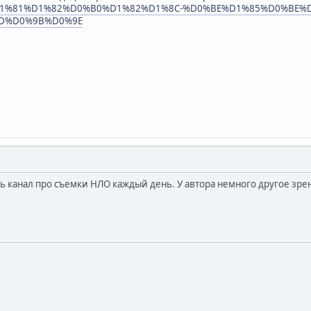
com/%D1%81%D1%82%D0%B0%D1%82%D1%8C-%D0%BE%D1%85%D0%B
D%D0%9B%D0%9E
ь канал про съемки НЛО каждый день. У автора немного другое зрен