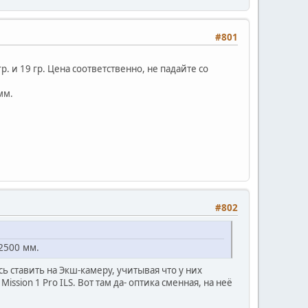
#801
. и 19 гр. Цена соответственно, не падайте со
мм.
#802
2500 мм.
 ставить на Экш-камеру, учитывая что у них
sion 1 Pro ILS. Вот там да- оптика сменная, на неё