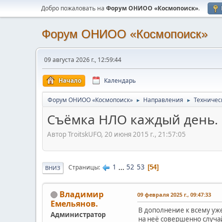
Добро пожаловать на
Форум ОНИОО «Космопоиск»
.
Форум ОНИОО «Космопоиск»
09 августа 2026 г., 12:59:44
Начало
Календарь
Форум ОНИОО «Космопоиск»
Направления
Техничес
►
►
Съёмка НЛО каждый день.
Автор TroitskUFO, 20 июня 2015 г., 21:57:05
1
...
52
53
Страницы
54
ВНИЗ
Владимир
09 февраля 2025 г., 09:47:33
Емельянов.
В дополнение к всему уже
Администратор
на неё совершенно случа