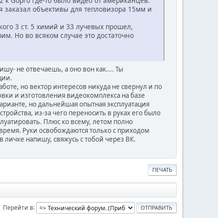
2 к Gopro где-то было видео от американцев.
ня заказал объективы для тепловизора 15мм и
ого 3 ст. 5 химий и 33 лучевых прошел,
рим. Но во всяком случае это достаточно
шу- не отвечаешь, а оно вон как.... Ты
ции.
оте, но вектор интересов никуда не свернул и по
овки и изготовления видеокомплекса на базе
варианте, но дальнейшая опытная эксплуатация
тройства, из-за чего переносить в руках его было
плуатировать. Плюс ко всему, летом полно
время. Руки освобождаются только с приходом
в личке напишу, свяжусь с тобой через ВК.
ПЕЧАТЬ
Перейти в