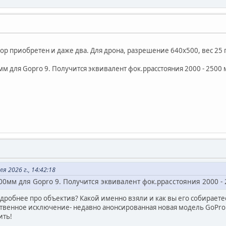
ор приобретен и даже два. Для дрона, разрешение 640х500, вес 25 гр
м для Gopro 9. Получится эквивалент фок.ррасстояния 2000 - 2500 
я 2026 г., 14:42:18
00мм для Gopro 9. Получится эквивалент фок.ррасстояния 2000 - 
робнее про объектив? Какой именно взяли и как вы его собираетесь
твенное исключение- недавно анонсированная новая модель GoPro Mis
ить!