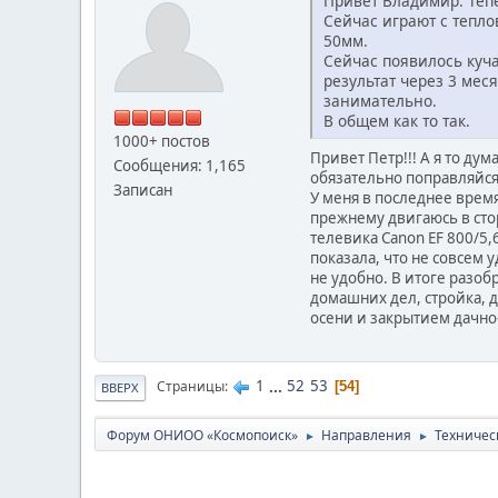
Привет Владимир. Тепе
Сейчас играют с тепло
50мм.
Сейчас появилось куча
результат через 3 мес
занимательно.
В общем как то так.
1000+ постов
Привет Петр!!! А я то дум
Сообщения: 1,165
обязательно поправляйся
Записан
У меня в последнее врем
прежнему двигаюсь в сто
телевика Canon EF 800/5
показала, что не совсем 
не удобно. В итоге разоб
домашних дел, стройка, 
осени и закрытием дачно-
1
...
52
53
Страницы
54
ВВЕРХ
Форум ОНИОО «Космопоиск»
Направления
Техничес
►
►