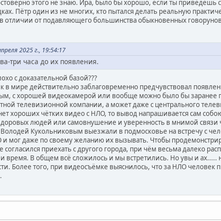
 достоверно этого не знаю. Ира, было бы хорошо, если ты приведёшь 
х. Пётр один из не многих, кто пытался делать реальную практич
 в отличии от подавляющего большинства обыкновенных говорунов
апреля 2025 г., 19:54:17
ва-три часа до их появления.
плохо с доказательной базой???
ек в мире действительно заблаговременно предчувствовал появлени
ым, с хорошей видеокамерой или вообще можно было бы заранее 
стной телевизионной компании, а может даже с центрального телев
 нет хороших чётких видео с НЛО, то вывод напрашивается сам собою
здоровых людей или самовнушение и уверенность в мнимой связи 
с Володей Кукольниковым выезжали в подмосковье на встречу с чел
и мог даже по своему желанию их вызывать. Чтобы продемонстрирова
е согласился приехать с другого города, при чём весьма далеко рас
и время. В общем всё сложилось и мы встретились. Но увы и ах..... 
ти. Более того, при видеосъёмке выяснилось, что за НЛО человек 
.