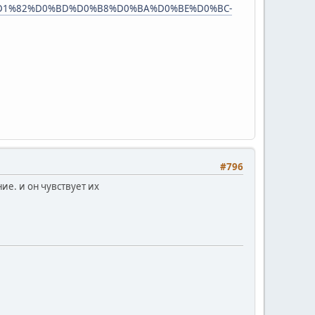
E%D1%82%D0%BD%D0%B8%D0%BA%D0%BE%D0%BC-
#796
ие. и он чувствует их