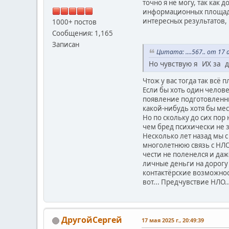
точно я не могу, так как
информационных площадка
интересных результатов,
1000+ постов
Сообщения: 1,165
Записан
Цитата: ....567.. от 17 
Но чувствую я ИХ за д
Чтож у вас тогда так всё 
Если бы хоть один челов
появление подготовленн
какой-нибудь хотя бы ме
Но по скольку до сих пор
чем бред психически не 
Несколько лет назад мы 
многолетнюю связь с НЛО 
чести не поленелся и даж
личные деньги на дорогу 
контактёрские возможнос
вот... Предчувствие НЛО..
ДругойСергей
17 мая 2025 г., 20:49:39