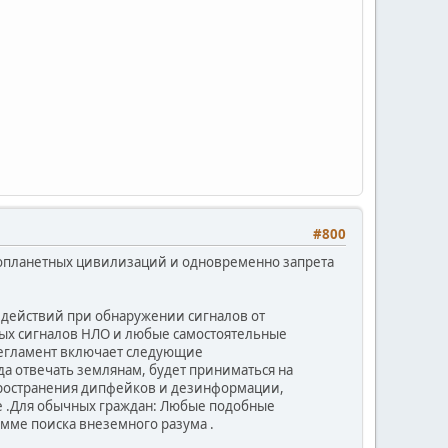
#800
нопланетных цивилизаций и одновременно запрета
 действий при обнаружении сигналов от
ных сигналов НЛО и любые самостоятельные
регламент включает следующие
да отвечать землянам, будет приниматься на
ространения дипфейков и дезинформации,
 .Для обычных граждан: Любые подобные
мме поиска внеземного разума .