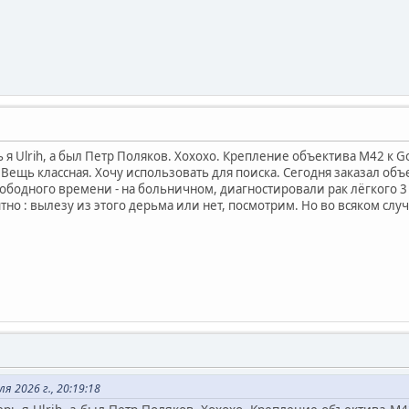
я Ulrih, а был Петр Поляков. Хохохо. Крепление объектива М42 к G
 Вещь классная. Хочу использовать для поиска. Сегодня заказал об
ободного времени - на больничном, диагностировали рак лёгкого 3 
но : вылезу из этого дерьма или нет, посмотрим. Но во всяком слу
я 2026 г., 20:19:18