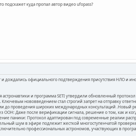
то подскажет куда пропал автор видео ufopass?
от и дождались официального подтверждения присутствия НЛО и и
 астронавтики и программа SETI утвердили обновленный протокол
 Ключевым нововведением стал строгий запрет на отправку ответ
ами до проведения широких международных консультаций .Новый 
з ООН: Даже после верификации сигнала, решение о том, как и ког
ние паники: Протокол адаптирован под современные реалии расп
ельный шум в эфире подлежит жесткой многоступенчатой проверке
ключительно профессиональных астрономов, участвующих в програ