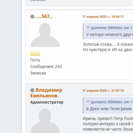
....567..
17 апреля 2025 г., 19:54:17
Цитата: IRINAdoc от 17 
У автора немного друго
Золотые слова.....К сожал
Но чувствую я ИХ за два-
Гость
Сообщения: 243
Записан
Владимир
17 апреля 2025 г., 21:07:19
Емельянов.
Администратор
Цитата: IRINAdoc от 17 
в Дзен или Телеграмм 
Ирина, привет! Пётр Поля
потерял интерес к своей 
появляется не часто. Во