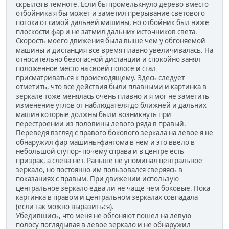
скрылся в темноте. Если бы промелькнуло дерево вместо
отбойника я бы может и заметил прерывание светового
потока от самой дальней машины, но отбойник был ниже
плоскости фар и не затмил дальних источников света.
Скорость моего движения была выше чем у обгоняемой
машины и дистанция все время плавно увеличивалась. На
относительно безопасной дистанции и спокойно занял
положенное место на своей полосе и стал
присматриваться к происходящему. Здесь следует
отметить, что все действия были плавными и картинка в
зеркале тоже менялась очень плавно и я мог не заметить
изменение углов от наблюдателя до ближней и дальних
машин которые должны были возникнуть при
перестроении из половины левого ряда в правый.
Переведя взгляд с правого бокового зеркала на левое я не
обнаружил фар машины-фантома в нем и это ввело в
небольшой ступор- почему справа и в центре есть
призрак, а слева нет. Раньше не упоминал центральное
зеркало, но постоянно им пользовался сверяясь в
показаниях с правым. При движении использую
центральное зеркало едва ли не чаще чем боковые. Пока
картинка в правом и центральном зеркалах совпадала
(если так можно выразиться).
Убедившись, что меня не обгоняют пошел на левую
полосу поглядывая в левое зеркало и не обнаружил