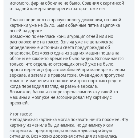
искомого. фар на обочине не было. Сравнил с картинкой
от задней камеры видеорегистратора- тоже нет.
Плавно перешел на правую полосу движения, но такой
картинки уже не было. Были обычные пятна и цепочка
огней на дороге.
Возможно поменялась конфигурация огней или их
расположение на трассе. Взгляд уже не цеплялся за
определенные источники света предупреждая об
опасности. Возможно одна из задних машин пошла на
обгон и ее какое-то время не было видно. Вспоминается
только, что отдельно отстоящих огней уже не было,
просто вереница фар автомобилей при маневре в левом
зеркале, а затем и в правом тоже. Очевидно я пропустил
момент изменения в положении транспортных средств
когда переводил взгляд на разные зеркала.
Возможно, банально перегорела лампочка у какой-то
машины и мозг уже не ассоциировал эту картину с
прежней.
Итог таков:
Неподвижная картинка могла показать нечто похожее. Эту
картину изменила бы динамика, но динамику я сам
затормозил предотвращая возможную аварийную
ситуацию. Возможно дорожная ситуация изменилась