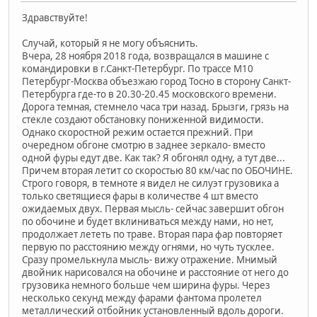
Здравствуйте!
Случай, который я не могу объяснить.
Вчера, 28 ноября 2018 года, возвращался в машине с
командировки в г.Санкт-Петербург. По трассе М10
Петербург-Москва объезжаю город Тосно в сторону Санкт-
Петербурга где-то в 20.30-20.45 московского времени.
Дорога темная, стемнело часа три назад. Брызги, грязь на
стекле создают обстановку пониженной видимости.
Однако скоростной режим остается прежний. При
очередном обгоне смотрю в заднее зеркало- вместо
одной фуры едут две. Как так? Я обгонял одну, а тут две...
Причем вторая летит со скоростью 80 км/час по ОБОЧИНЕ.
Строго говоря, в темноте я видел не силуэт грузовика а
только светящиеся фары в количестве 4 шт вместо
ожидаемых двух. Первая мысль- сейчас завершит обгон
по обочине и будет вклиниваться между нами, но нет,
продолжает лететь по траве. Вторая пара фар повторяет
первую по расстоянию между огнями, но чуть тусклее.
Сразу промелькнула мысль- вижу отражение. Мнимый
двойник нарисовался на обочине и расстояние от него до
грузовика немного больше чем ширина фуры. Через
несколько секунд между фарами фантома пролетел
металлический отбойник установленный вдоль дороги.