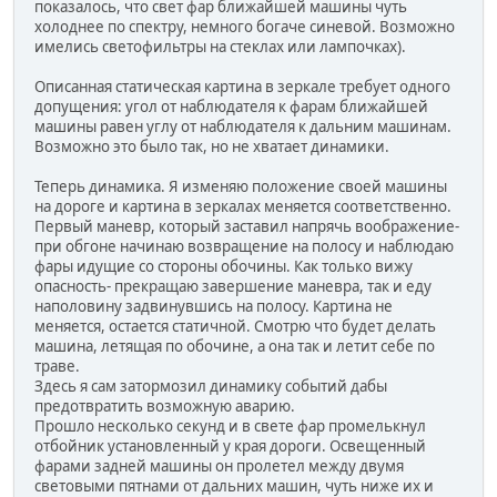
показалось, что свет фар ближайшей машины чуть
холоднее по спектру, немного богаче синевой. Возможно
имелись светофильтры на стеклах или лампочках).
Описанная статическая картина в зеркале требует одного
допущения: угол от наблюдателя к фарам ближайшей
машины равен углу от наблюдателя к дальним машинам.
Возможно это было так, но не хватает динамики.
Теперь динамика. Я изменяю положение своей машины
на дороге и картина в зеркалах меняется соответственно.
Первый маневр, который заставил напрячь воображение-
при обгоне начинаю возвращение на полосу и наблюдаю
фары идущие со стороны обочины. Как только вижу
опасность- прекращаю завершение маневра, так и еду
наполовину задвинувшись на полосу. Картина не
меняется, остается статичной. Смотрю что будет делать
машина, летящая по обочине, а она так и летит себе по
траве.
Здесь я сам затормозил динамику событий дабы
предотвратить возможную аварию.
Прошло несколько секунд и в свете фар промелькнул
отбойник установленный у края дороги. Освещенный
фарами задней машины он пролетел между двумя
световыми пятнами от дальних машин, чуть ниже их и