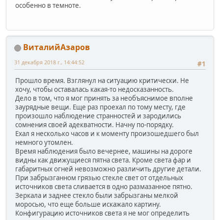
особенно в темноте.
ВиталийАзаров
31 декабря 2018 г., 14:44:52
#1
Прошло время. Взглянул на ситуацию критически. Не
хочу, чтобы оставалась какая-то недосказанность.
Дело в том, что я мог принять за необъяснимое вполне
заурядные вещи. Еще раз проехал по тому месту, где
произошло наблюдение странностей и зародились
сомнения своей адекватности. Начну по-порядку.
Ехал я несколько часов и к моменту произошедшего был
немного утомлен.
Время наблюдения было вечернее, машины на дороге
видны как движущиеся пятна света. Кроме света фар и
габаритных огней невозможно различить другие детали.
При забрызганном грязью стекле свет от отдельных
источников света сливается в одно размазанное пятно.
Зеркала и заднее стекло были забрызганы мелкой
моросью, что еще больше искажало картину.
Конфигурацию источников света я не мог определить