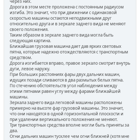
через них.
Дорога в этом месте проложена с постоянным радиусом
изгиба. Это значит, что при движении с одинаковой
скоростью машины остаются неподвижными друг
относительно друга и в зеркале заднего вида не меняют
своего положения.
Таким образом в зеркале заднего вида могла быть
следующая картина.
Ближайшая грузовая машина дает дав ярких световых
пятна, которые надежно отождествляются с транспортным
средством.
Дорога изгибается вправо, правое зеркало смотрит внутрь
дуги, левое наружу.
При больших расстояниях фары двух дальних машин,
идущих позади сливаются в два размытых белых пятна.
По стечению обстоятельств угол наблюдения между
этими пятнами равен углу между фарами ближайшей
машины.
Зеркала заднего вида легковой машины расположены
примерно на высоте фар грузовой машины. Это значит,
что они находятся в одной горизонтальной плоскости и
при удалении вертикального положения не меняют.
Три транспортных средства вполне могли быть приняты за
два.
Огни дальних машин тусклее чем огни ближней (хотя мне