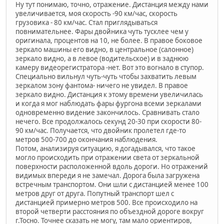
Ну тут понимаю, точно, отражение. Дистанция между нами
увеличивается, моя скорость -90 км/час, скорость
грузовика - 80 км/час. Стал приглядываться
повнимательнее. Фары двойника чуть тусклее чем у
оригинала, процентов на 10, не более. В правое боковое
зеркало машины его видно, в центральное (салонное)
зеркало видно, а в левое (водительское) и в заднюю
камеру видеорегистратора -нет. Вот это вогнало в ступор.
Специально вильнул чуть-чуть чтобы захватить левым
зеркалом зону фантома- ничего не увидел. В правое
зеркало видно. Дистанция к этому времени увеличилась
и когда я мог наблюдать фары фургона всеми зеркалами
одновременно видение закончилось. Сравнивать стало
нечего. Все продолжалось секунд 20-30 при скорости 80-
90 км/час. Получается, что двойник пролетел где-то
метров 500-700 до окончания наблюдения.
Потом, анализируя ситуацию, я догадывался, что такое
могло происходить при отражении света от зеркальной
поверхности расположенной вдоль дороги. Но отражений
видимых впереди я не замечал. Дорога была загружена
встречным транспортом. Они шли с дистанцией менее 100
метров друг от друга. Попутный транспорт шел с
дистанцией примерно метров 500. Все происходило на
второй четверти расстояния по объездной дороге вокруг
г.Тосно. Точнее сказать не могу, там мало ориентиров,