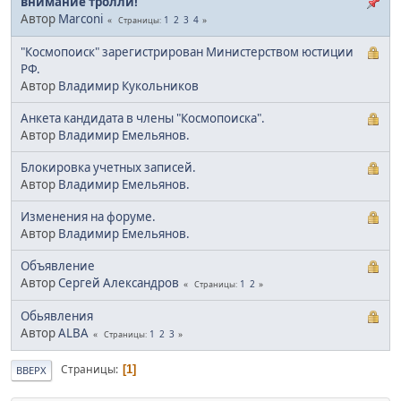
внимание тролли!
Автор
Marconi
1
2
3
4
Страницы
"Космопоиск" зарегистрирован Министерством юстиции
РФ.
Автор
Владимир Кукольников
Анкета кандидата в члены "Космопоиска".
Автор
Владимир Емельянов.
Блокировка учетных записей.
Автор
Владимир Емельянов.
Изменения на форуме.
Автор
Владимир Емельянов.
Объявление
Автор
Сергей Александров
1
2
Страницы
Обьявления
Автор
ALBA
1
2
3
Страницы
Страницы
1
ВВЕРХ