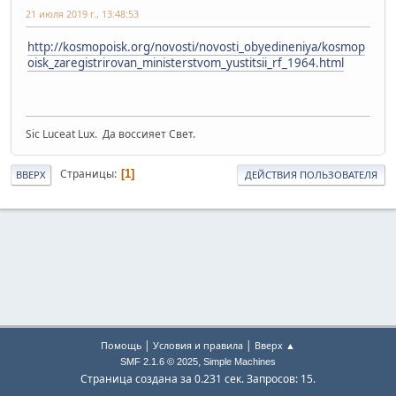
21 июля 2019 г., 13:48:53
http://kosmopoisk.org/novosti/novosti_obyedineniya/kosmop
oisk_zaregistrirovan_ministerstvom_yustitsii_rf_1964.html
Sic Luceat Lux. Да воссияет Свет.
Страницы
1
ВВЕРХ
ДЕЙСТВИЯ ПОЛЬЗОВАТЕЛЯ
|
|
Помощь
Условия и правила
Вверх ▲
,
SMF 2.1.6 © 2025
Simple Machines
Страница создана за 0.231 сек. Запросов: 15.