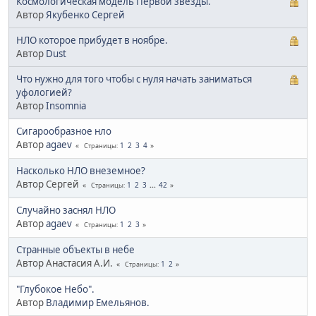
Космологическая модель Первой звезды.
Автор
Якубенко Сергей
НЛО которое прибудет в ноябре.
Автор
Dust
Что нужно для того чтобы с нуля начать заниматься
уфологией?
Автор
Insomnia
Сигарообразное нло
Автор
agaev
1
2
3
4
Страницы
Насколько НЛО внеземное?
Автор Сергей
1
2
3
...
42
Страницы
Случайно заснял НЛО
Автор
agaev
1
2
3
Страницы
Странные объекты в небе
Автор Анастасия А.И.
1
2
Страницы
"Глубокое Небо".
Автор
Владимир Емельянов.