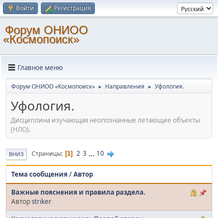
Войти
Регистрация
Форум ОНИОО
«Космопоиск»
Главное меню
Форум ОНИОО «Космопоиск»
Направления
Уфология.
►
►
Уфология.
Дисциплина изучающая неопознанные летающие объекты
(НЛО).
2
3
...
10
Страницы
1
ВНИЗ
Тема сообщения
/
Автор
Важные пояснения и правила раздела.
Автор
striker