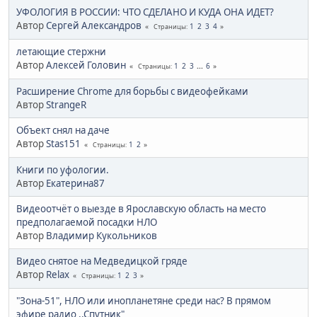
УФОЛОГИЯ В РОССИИ: ЧТО СДЕЛАНО И КУДА ОНА ИДЕТ?
Автор
Сергей Александров
1
2
3
4
Страницы
летающие стержни
Автор
Алексей Головин
1
2
3
...
6
Страницы
Расширение Chrome для борьбы с видеофейками
Автор
StrangeR
Объект снял на даче
Автор
Stas151
1
2
Страницы
Книги по уфологии.
Автор
Екатерина87
Видеоотчёт о выезде в Ярославскую область на место
предполагаемой посадки НЛО
Автор
Владимир Кукольников
Видео снятое на Медведицкой гряде
Автор
Relax
1
2
3
Страницы
"Зона-51", НЛО или инопланетяне среди нас? В прямом
эфире радио ,,Спутник"