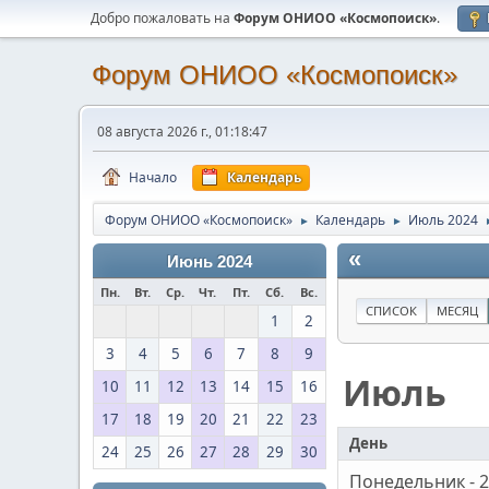
Добро пожаловать на
Форум ОНИОО «Космопоиск»
.
Форум ОНИОО «Космопоиск»
08 августа 2026 г., 01:18:47
Начало
Календарь
Форум ОНИОО «Космопоиск»
Календарь
Июль 2024
►
►
«
Июнь 2024
Пн.
Вт.
Ср.
Чт.
Пт.
Сб.
Вс.
СПИСОК
МЕСЯЦ
1
2
3
4
5
6
7
8
9
Июль
10
11
12
13
14
15
16
17
18
19
20
21
22
23
День
24
25
26
27
28
29
30
Понедельник - 