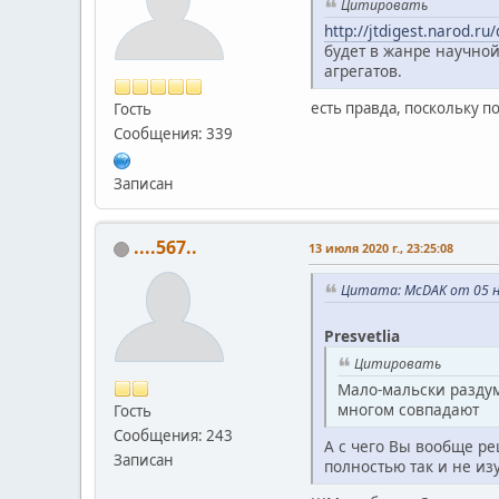
Цитировать
http://jtdigest.narod.ru
будет в жанре научной
агрегатов.
есть правда, поскольку 
Гость
Сообщения: 339
Записан
....567..
13 июля 2020 г., 23:25:08
Цитата: McDAK от 05 но
Presvetlia
Цитировать
Мало-мальски раздум
многом совпадают
Гость
Сообщения: 243
А с чего Вы вообще ре
Записан
полностью так и не из