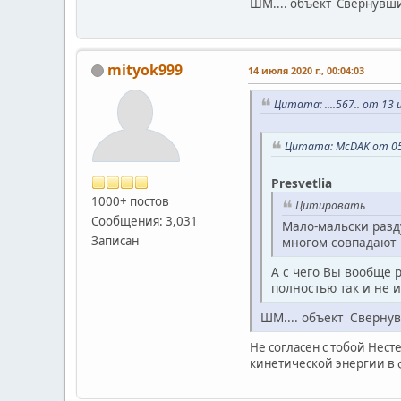
ШМ.... объект Свернувш
mityok999
14 июля 2020 г., 00:04:03
Цитата: ....567.. от 13 
Цитата: McDAK от 05 
Presvetlia
1000+ постов
Цитировать
Сообщения: 3,031
Мало-мальски разд
Записан
многом совпадают
А с чего Вы вообще 
полностью так и не и
ШМ.... объект Сверн
Не согласен с тобой Нест
кинетической энергии в 