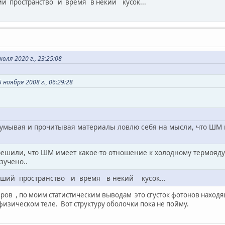
ий пространство и время в некий кусок...
июля 2020 г., 23:25:08
ноября 2008 г., 06:29:28
умывая и прочитывая материалы ловлю себя на мысли, что ШМ и
решили, что ШМ имеет какое-то отношение к холодному термояду
зучено..
увший пространство и время в некий кусок...
еров , по моим статистическим выводам это сгусток фотонов наход
физическом теле. Вот структуру оболочки пока не пойму.