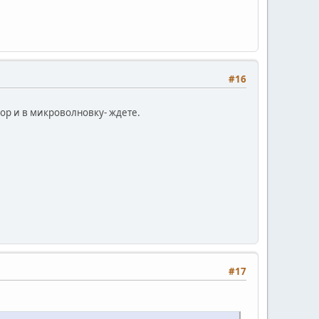
#16
зор и в микроволновку- ждете.
#17