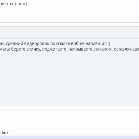
нистратором]
ии, средний видеоролик по ссылке вобще насмешил :)
ть: берете спичку, поджигаете, накрываете стаканом, оставляя за
riker
: