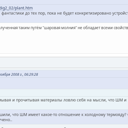
/dig2_02/plant.htm
 фантастики до тех пор, пока не будет конкретизировано устрой
полученная таким путём "шаровая молния" не обладает всеми свойс
ября 2008 г., 06:29:28
ывая и прочитывая материалы ловлю себя на мысли, что ШМ и 
шили, что ШМ имеет какое-то отношение к холодному термояду? 
учено..