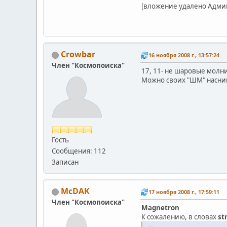
[вложение удалено Адми
Crowbar
16 ноября 2008 г., 13:57:24
Член "Космопоиска"
17, 11- не шаровые молн
Можно своих "ШМ" наснима
Гость
Сообщения: 112
Записан
McDAK
17 ноября 2008 г., 17:59:11
Член "Космопоиска"
Magnetron
К сожалению, в словах
st