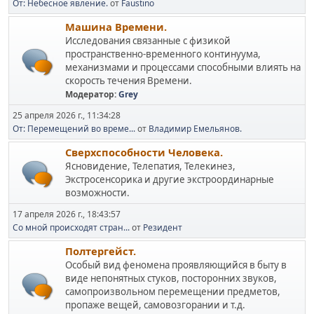
От: Небесное явление.
от
Faustino
Машина Времени.
Исследования связанные с физикой
пространственно-временного континуума,
механизмами и процессами способными влиять на
скорость течения Времени.
Модератор:
Grey
25 апреля 2026 г., 11:34:28
От: Перемещений во време...
от
Владимир Емельянов.
Сверхспособности Человека.
Ясновидение, Телепатия, Телекинез,
Экстросенсорика и другие экстроординарные
возможности.
17 апреля 2026 г., 18:43:57
Со мной происходят стран...
от
Резидент
Полтергейст.
Особый вид феномена проявляющийся в быту в
виде непонятных стуков, посторонних звуков,
самопроизвольном перемещении предметов,
пропаже вещей, самовозгорании и т.д.