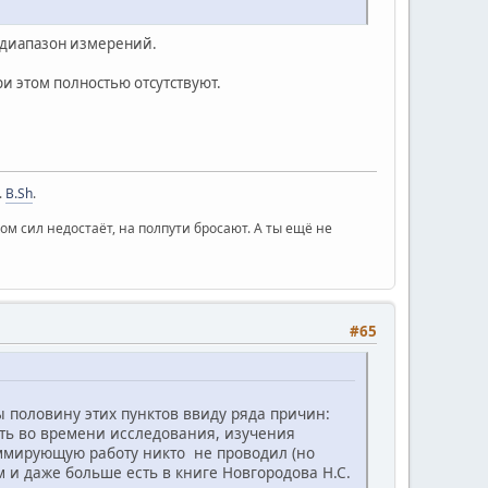
 диапазон измерений.
и этом полностью отсутствуют.
.
B.Sh
.
 ком сил недостаёт, на полпути бросают. А ты ещё не
#65
ы половину этих пунктов ввиду ряда причин:
ть во времени исследования, изучения
 суммирующую работу никто не проводил (но
 и даже больше есть в книге Новгородова Н.С.