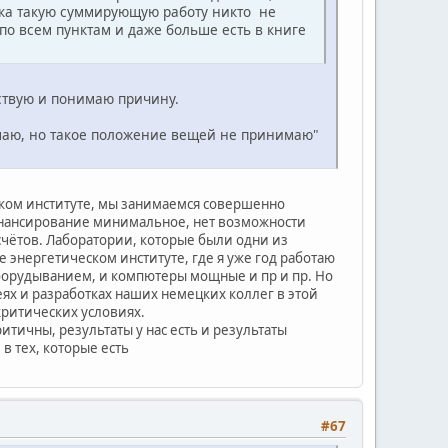
 пока такую суммирующую работу никто не
по всем пунктам и даже больше есть в книге
вствую и понимаю причину.
нимаю, но такое положение вещей не принимаю"
еском институте, мы занимаемся совершенно
инансирование минимальное, нет возможности
ётов. Лаборатории, которые были одни из
е энергетическом институте, где я уже год работаю
оборудыванием, и компютеры мощные и пр и пр. Но
еях и разработках наших немецких коллег в этой
критических условиях.
итичны, результаты у нас есть и результаты
в тех, которые есть
#67