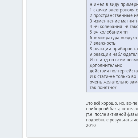
Я имел в виду примерн
1 скачки электрополя о
2 пространственные из
3 изменнение магнитно
4 нч колебания -в тако
5 вч колебания тп
6 температура воздуха
7 влажность
8 реакции приборов та
9 реакции наблюдате
И тп и тд по всем во
Дополнительно
действия полтергейст
И к стати-не только во
очень желательно зам
так понятно?
Это всё хорошо, но, во-п
приборной базы, нежелан
(т.е. после активной фаз
подробные результаты ис
2010