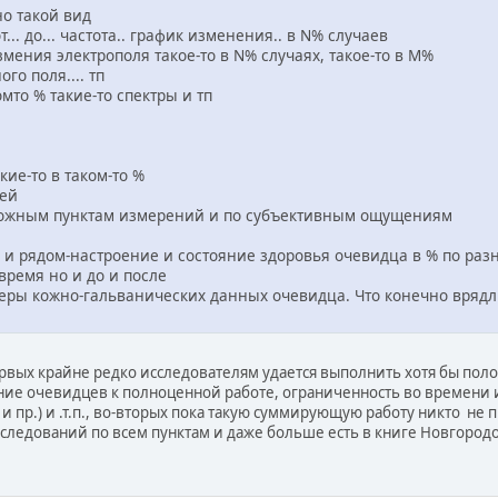
о такой вид
т... до... частота.. график изменения.. в N% случаев
мения электрополя такое-то в N% случаях, такое-то в M%
го поля.... тп
мто % такие-то спектры и тп
кие-то в таком-то %
лей
зможным пунктам измерений и по субъективным ощущениям
а и рядом-настроение и состояние здоровья очевидца в % по ра
 время но и до и после
еры кожно-гальванических данных очевидца. Что конечно врядл
ервых крайне редко исследователям удается выполнить хотя бы поло
ие очевидцев к полноценной работе, ограниченность во времени и
ы и пр.) и .т.п., во-вторых пока такую суммирующую работу никто не 
следований по всем пунктам и даже больше есть в книге Новгородо