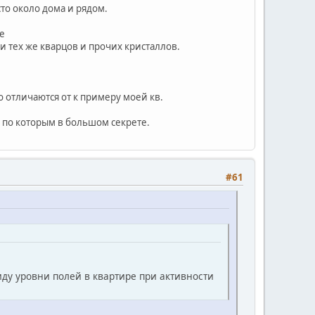
сто около дома и рядом.
е
ки тех же кварцов и прочих кристаллов.
о отличаются от к примеру моей кв.
я по которым в большом секрете.
#61
иду уровни полей в квартире при активности