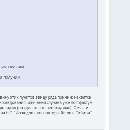
зным случаям
и получим..
вину этих пунктов ввиду ряда причин: нехватка
сследования, изучения случаев уже постфактум
проводил (но сделать это необходимо). Отчасти
ва Н.С. "Исследования полтергейстов в Сибири",