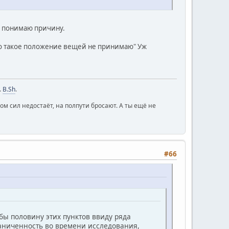
 и понимаю причину.
 но такое положение вещей не принимаю" Уж
.
B.Sh
.
 ком сил недостаёт, на полпути бросают. А ты ещё не
#66
бы половину этих пунктов ввиду ряда
аниченность во времени исследования,