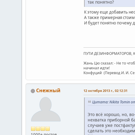
так понятно?
К этому еще добавить не
А также примерная стоим
И будет понятно почему д
ПУТИ ДЕЗИНФОРМАТОРОВ, 
Жань Цю сказал: - Не то чтоб
начинал идти!
Конфуций (Перевод И. И. С
Снежный
12 октября 2013 г., 02:12:31
Цитата: Nikita Tomin от
Это всё хорошо, но, в
нехватка приборной б
случаев уже постфактум
сделать это необходим
1000+ постов