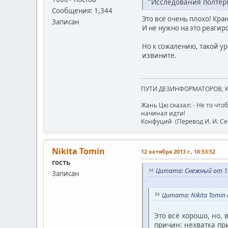
"Исследования полтерг
Сообщения: 1,344
Это все очень плохо! Кр
Записан
И не нужно на это реагир
Но к сожалению, такой у
извините.
ПУТИ ДЕЗИНФОРМАТОРОВ, 
Жань Цю сказал: - Не то чтоб
начинал идти!
Конфуций (Перевод И. И. С
Nikita Tomin
12 октября 2013 г., 18:53:52
гость
Цитата: Снежный от 12 
Записан
Цитата: Nikita Tomin 
Это всё хорошо, но,
причин: нехватка пр