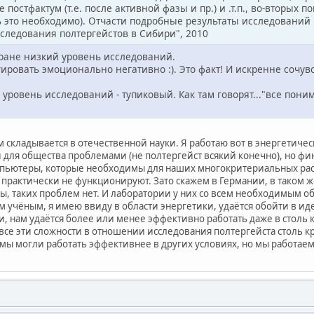
 постфактум (т.е. после активной фазы и пр.) и .т.п., во-вторых
ь это необходимо). Отчасти подробные результаты исследований 
сследования полтергейстов в Сибири", 2010
Кране низкий уровень исследований.
гировать эмоционально негативно :). Это факт! И искренне сочу
 уровень исследований - тупиковый. Как там говорят..."все по
м складывается в отечественной науки. Я работаю вот в энергетич
для общества проблемами (не полтергейст всякий конечно), но ф
пьютеры, которые необходимы для наших многокритериальных расч
 практически не функционируют. Зато скажем в Германии, в таком ж
ы, таких проблем нет. И лаборатории у них со всем необходимым 
м учёным, я имею ввиду в области энергетики, удаётся обойти в ид
и, нам удаётся более или менее эффективно работать даже в столь 
 все эти сложности в отношении исследования полтергейста столь кр
мы могли работать эффективнее в других условиях, но мы работаем 