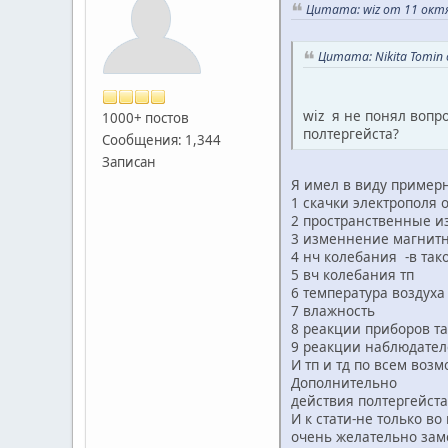
Цитата: wiz от 11 октяб
Цитата: Nikita Tomin 
wiz я не понял вопр
1000+ постов
полтергейста?
Сообщения: 1,344
Записан
Я имел в виду примерн
1 скачки электрополя о
2 пространственные из
3 изменнение магнитно
4 нч колебания -в тако
5 вч колебания тп
6 температура воздуха
7 влажность
8 реакции приборов та
9 реакции наблюдате
И тп и тд по всем во
Дополнительно
действия полтергейст
И к стати-не только во
очень желательно зам