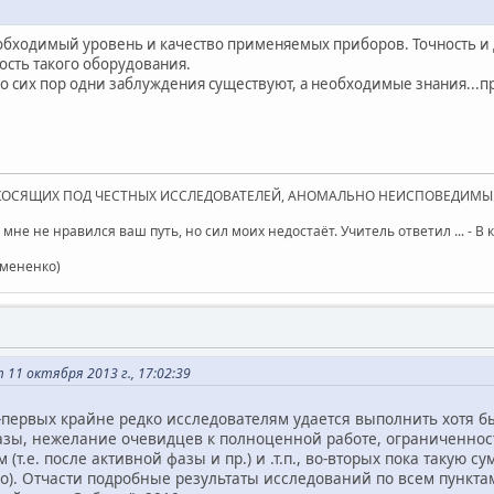
обходимый уровень и качество применяемых приборов. Точность и
ость такого оборудования.
о сих пор одни заблуждения существуют, а необходимые знания...пр
КОСЯЩИХ ПОД ЧЕСТНЫХ ИССЛЕДОВАТЕЛЕЙ, АНОМАЛЬНО НЕИСПОВЕДИМЫ
 мне не нравился ваш путь, но сил моих недостаёт. Учитель ответил ... - В
емененко)
 11 октября 2013 г., 17:02:39
о-первых крайне редко исследователям удается выполнить хотя б
азы, нежелание очевидцев к полноценной работе, ограниченнос
 (т.е. после активной фазы и пр.) и .т.п., во-вторых пока такую
о). Отчасти подробные результаты исследований по всем пунктам