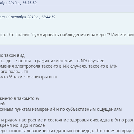
ря 2013 г., 15:35:50
от 11 октября 2013 г., 12:44:19
оса. Что значит "суммировать наблюдения и замеры"? Имеете вв
о такой вид
т... до... частота.. график изменения.. в N% случаев
мения электрополя такое-то в N% случаях, такое-то в M%
го поля.... тп
мто % такие-то спектры и тп
кие-то в таком-то %
лей
зможным пунктам измерений и по субъективным ощущениям
а и рядом-настроение и состояние здоровья очевидца в % по ра
 время но и до и после
еры кожно-гальванических данных очевидца. Что конечно врядл