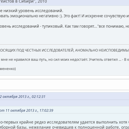
ейстов в Сибири", 2010
ане низкий уровень исследований.
овать эмоционально негативно :). Это факт! И искренне сочувствую
ровень исследований - тупиковый. Как там говорят..."все понимаю,
КОСЯЩИХ ПОД ЧЕСТНЫХ ИССЛЕДОВАТЕЛЕЙ, АНОМАЛЬНО НЕИСПОВЕДИМЫ
 мне не нравился ваш путь, но сил моих недостаёт. Учитель ответил ... - В
емененко)
октября 2013 г., 02:12:31
от 11 октября 2013 г., 17:02:39
 во-первых крайне редко исследователям удается выполнить хотя 
иборной базы, нежелание очевидцев к полноценной работе, огр