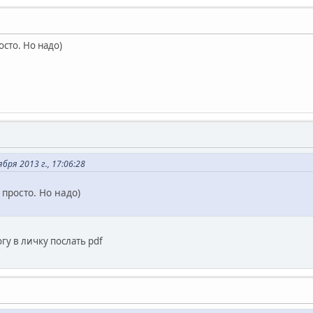
осто. Но надо)
ря 2013 г., 17:06:28
 просто. Но надо)
гу в личку послать pdf