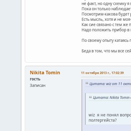
не факт, но одну схемку 
Пока он только наблюдает
Посмотрим-какова будет 
Есть мысль, хотя и не мо
Как сие связано с тем же
Надо положить прибор в 
По своему опыту катаясь 
Беда в том, что мы все с
Nikita Tomin
11 октября 2013 г., 17:02:39
гость
Цитата: wiz от 11 октяб
Записан
Цитата: Nikita Tomin 
wiz я не понял вопр
полтергейста?