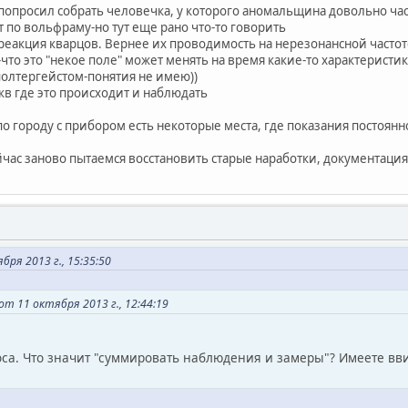
я попросил собрать человечка, у которого аномальщина довольно ча
 по вольфраму-но тут еще рано что-то говорить
реакция кварцов. Вернее их проводимость на нерезонансной частот
я-что это "некое поле" может менять на время какие-то характеристи
 полтергейстом-понятия не имею))
кв где это происходит и наблюдать
по городу с прибором есть некоторые места, где показания постоянн
ейчас заново пытаемся восстановить старые наработки, документаци
ря 2013 г., 15:35:50
от 11 октября 2013 г., 12:44:19
оса. Что значит "суммировать наблюдения и замеры"? Имеете вв