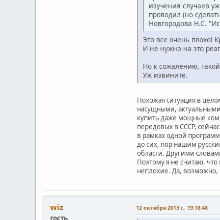
изучения случаев уже
проводил (но сделат
Новгородова Н.С. "И
Это все очень плохо! 
И не нужно на это реа
Но к сожалению, такой
Уж извините.
Похожая ситуация в цело
насущными, актуальными 
купить даже мощные ком
передовых в СССР, сейчас
в рамках одной программ
до сих, пор нашим русски
области. Другими словам
Поэтому я не считаю, что
неплохие. Да, возможно, 
wiz
12 октября 2013 г., 19:18:48
гость