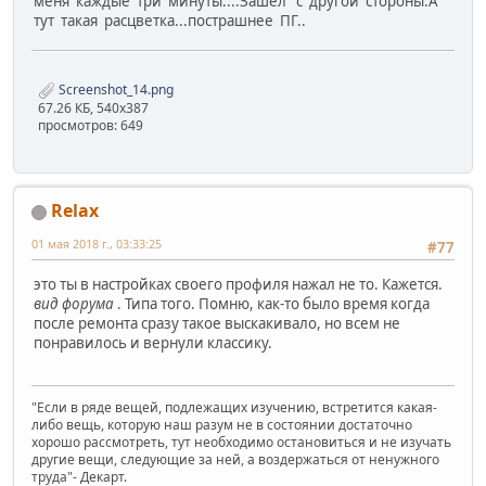
меня каждые три минуты....Зашел с другой стороны.А
тут такая расцветка...пострашнее ПГ..
Screenshot_14.png
67.26 КБ, 540x387
просмотров: 649
Relax
01 мая 2018 г., 03:33:25
#77
это ты в настройках своего профиля нажал не то. Кажется.
вид форума
. Типа того. Помню, как-то было время когда
после ремонта сразу такое выскакивало, но всем не
понравилось и вернули классику.
"Если в ряде вещей, подлежащих изучению, встретится какая-
либо вещь, которую наш разум не в состоянии достаточно
хорошо рассмотреть, тут необходимо остановиться и не изучать
другие вещи, следующие за ней, а воздержаться от ненужного
труда"- Декарт.