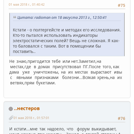
01 мая 2018 г., 01:40:42
#75
Цитата: radioman от 18 августа 2013 г., 12:50:41
Кстати - о полтергейсте и методах его исследования.
Кто-то пытался использовать индикаторы
электростатических полей? Вещь не сложная. Я как-
то баловался с таким. Вот в помещении бы
поставить..
Не знаю,пригодится тебе или нет.Заметил,на
местах,где в домах присутствовал ПГ.После того, как
дама уже уничтожены, на их местах вырастают ивы
с явными признаками болезни...Всякая хрень,на их
ветвях,прям букетами.
..нестеров
01 мая 2018 г., 01:57:01
#76
И кстати...мне так надоело, что форум выкидывает,