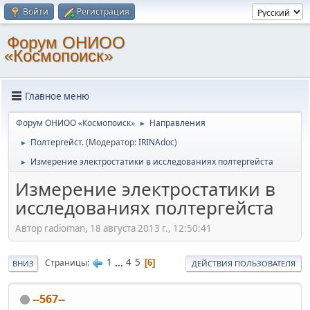
Войти
Регистрация
Форум ОНИОО
«Космопоиск»
Главное меню
Форум ОНИОО «Космопоиск»
Направления
►
Полтергейст.
(Модератор:
IRINAdoc
)
►
Измерение электростатики в исследованиях полтергейста
►
Измерение электростатики в
исследованиях полтергейста
Автор radioman, 18 августа 2013 г., 12:50:41
1
...
4
5
Страницы
6
ВНИЗ
ДЕЙСТВИЯ ПОЛЬЗОВАТЕЛЯ
--567--