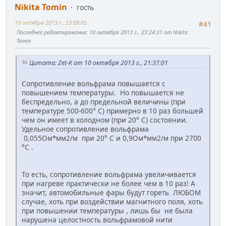
Nikita Tomin
гость
10 октября 2013 г., 23:09:05
#41
Последнее редактирование
: 10 октября 2013 г., 23:24:31 от Nikita
Tomin
Цитата: Zet-K от 10 октября 2013 г., 21:37:01
Сопротивление вольфрама повышается с
повышением температуры. Но повышается не
беспредельно, а до предельной величины (при
температуре 500-600° C) примерно в 10 раз большей
чем он имеет в холодном (при 20° C) состоянии.
Удельное сопротивление вольфрама
0,055Ом*мм2/м при 20° C и 0,9Ом*мм2/м при 2700
°C .
То есть, сопротивление вольфрама увеличивается
при нагреве практически не более чем в 10 раз! А
значит, автомобильные фары будут гореть ЛЮБОМ
случае, хоть при воздействии магнитного поля, хоть
при повышении температуры , лишь бы не была
нарушена целостность вольфрамовой нити