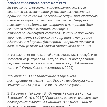
poltergeist-na-hutore-horomskom.html
За версию использования самовоспламеняющегося
вещества указывает тот факт, что воспламенение
происходило локально и в середине вещей. При химическом
анализе не горевших частей ткани было обнаружено
повышенное содержание нитритов и нитратов. Эти
вещества входят в состав некоторых
самовоспламеняющихся составов. Однако не исключено,
что повышенное содержание нитритов и нитратов
обусловлено и другими факторами, например составом
воды в том регионе или видом стирального порошка.
2. Из заключения пожарной экспертизы МСЧ Республики
Татарстан из [Петрова М., Котуленко А. "Расследования
случаев самовозгорания предметов на ул. Габишева в
Казани.", Отчёт, Казань-Космопоиск, 2009]
"Лаборатория проводила анализ горевшего ...
посторонних веществ типа бензина не обнаружено, ...
заключение « ПОДЖОГ НЕИЗВЕСТНЫМИ ЛИЦАМИ»".
3. Из отчёта [Гайдучик В. "Огненный полтергейст под
Брянском", Отчёт, 2012]
"Приезжала во время активности
полтергейста пожарная команда из Брянска. ... ими не
была установлена причина возгорания"