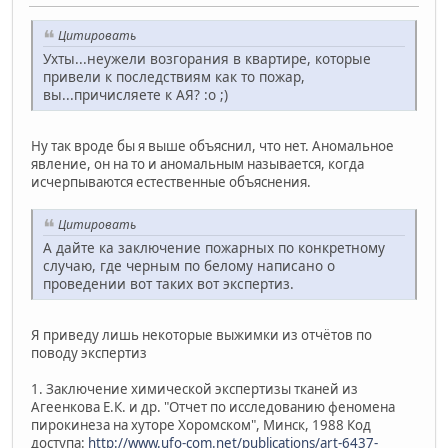
Цитировать
Ухты...неужели возгорания в квартире, которые
привели к последствиям как то пожар,
вы...причисляете к АЯ? :o ;)
Ну так вроде бы я выше объяснил, что нет. Аномальное
явление, он на то и аномальным называется, когда
исчерпываются естественные объяснения.
Цитировать
А дайте ка заключение пожарных по конкретному
случаю, где черным по белому написано о
проведении вот таких вот экспертиз.
Я приведу лишь некоторые выжимки из отчётов по
поводу экспертиз
1. Заключение химической экспертизы тканей из
Агеенкова Е.К. и др. "Отчет по исследованию феномена
пирокинеза на хуторе Хоромском", Минск, 1988 Код
доступа:
http://www.ufo-com.net/publications/art-6437-