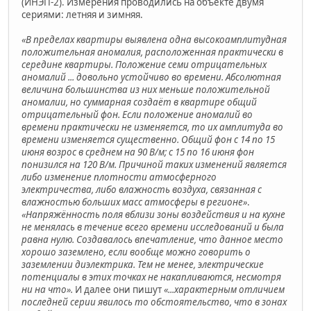
(ИНЭП-2). Измерения проводились на объекте двумя
сериями: летняя и зимняя.
«В пределах квартиры выявлена одна высокоамплитудная
положительная аномалия, расположенная практически в
середине квартиры. Положение семи отрицательных
аномалий ... довольно устойчиво во времени. Абсолютная
величина большинства из них меньше положительной
аномалии, но суммарная создаёт в квартире общий
отрицательный фон. Если положение аномалий во
времени практически не изменяется, то их амплитуда во
времени изменяется существенно. Общий фон с 14 по 15
июня возрос в среднем на 90 В/м; с 15 по 16 июня фон
понизился на 120 В/м. Причиной таких изменений является
либо изменение плотности атмосферного
электричества, либо влажность воздуха, связанная с
влажностью больших масс атмосферы в регионе»
.
«Напряжённость поля вблизи зоны воздействия и на кухне
не менялась в течение всего времени исследований и была
равна нулю. Создавалось впечатление, что данное место
хорошо заземлено, если вообще можно говорить о
заземлении диэлектрика. Тем не менее, электрические
потенциалы в этих точках не накапливаются, несмотря
ни на что».
И далее они пишут
«...характерным отличием
последней серии явилось то обстоятельство, что в зонах