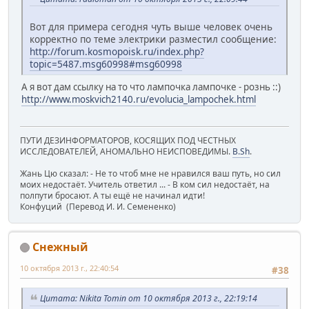
Вот для примера сегодня чуть выше человек очень
корректно по теме электрики разместил сообщение:
http://forum.kosmopoisk.ru/index.php?
topic=5487.msg60998#msg60998
А я вот дам ссылку на то что лампочка лампочке - рознь ::)
http://www.moskvich2140.ru/evolucia_lampochek.html
ПУТИ ДЕЗИНФОРМАТОРОВ, КОСЯЩИХ ПОД ЧЕСТНЫХ
ИССЛЕДОВАТЕЛЕЙ, АНОМАЛЬНО НЕИСПОВЕДИМЫ.
B.Sh
.
Жань Цю сказал: - Не то чтоб мне не нравился ваш путь, но сил
моих недостаёт. Учитель ответил ... - В ком сил недостаёт, на
полпути бросают. А ты ещё не начинал идти!
Конфуций (Перевод И. И. Семененко)
Снежный
10 октября 2013 г., 22:40:54
#38
Цитата: Nikita Tomin от 10 октября 2013 г., 22:19:14