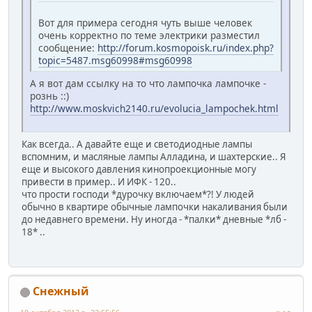
Вот для примера сегодня чуть выше человек
очень корректно по теме электрики разместил
сообщение:
http://forum.kosmopoisk.ru/index.php?
topic=5487.msg60998#msg60998
А я вот дам ссылку на то что лампочка лампочке -
рознь ::)
http://www.moskvich2140.ru/evolucia_lampochek.html
Как всегда.. А давайте еще и светодиодные лампы
вспомним, и масляные лампы Алладина, и шахтерские.. Я
еще и высокого давления кинопроекционные могу
привести в пример.. И ИФК - 120..
что прости господи *дурочку включаем*?! У людей
обычно в квартире обычные лампочки накаливания были
до недавнего времени. Ну иногда - *палки* дневные *лб -
18* ..
Снежный