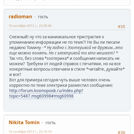
radioman
гость
10 октября 2013 г., 22:09:44
#35
Снежный! ну что за маниакальное пристрастие к
упоминанию информации не по теме?! Не Вы ли писали
недавно Томину - *
Ну ладно с Эзотерикой не дружим...это
еще можно понять. Но с электрикой то кто мешает? *
Так что, без слова *эзотерика* и сообщения написать не
можем? Требуем от людей справок с печатями, но на все
конкретные вопросы отвечаем в стиле *читайте, думайте*
и все?
Вот для примера сегодня чуть выше человек очень
корректно по теме электрики разместил сообщение:
http://forum.kosmopoisk.ru/index.php?
topic=5487.msg60998#msg60998
Nikita Tomin
гость
10 октября 2013 г., 22:19:14
#36