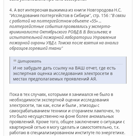
4. А вот интересная выжимка из книги Новгородова Н.С.
"Исследования полтергейстов в Сибири", стр. 156 :
"В связи
с работой на полтергейстном объекте «55» ...
полтергейстные события проявлялись у эксперта-
криминалиста Октябрьского РОВД В. В. Васильева; в
испытательной пожарной лаборатории Управления
пожарной охраны УВД г. Томска после взятия на анализ
образцов горевшей ткани"
Цитировать
И не забудьте дать ссылку на ВАШ отчет, где есть
экспертная оценка исследования электросети в
местах предполагаемых проявлений АЯ.
Пока в тех случаях, которыми я занимался не было в
необходимости экспертной оценки исследования
электросети, так как, если и были , эпизоды с
самосрабатыванием техники и сгоранием лампочек, то
это было несущественно на фоне более аномальных
проявлений. Кроме того, общее заключение о ситуации с
квартирной сетью я могу сделать и самостоятельно, т.к.
работаю в специализированном институте по энергетике.