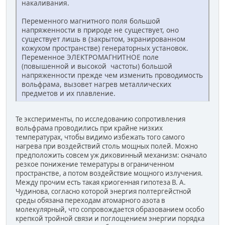
накаливания.
Переменного магнитного поля большой
напряженности в природе не существует, оно
существует лишь в (закрытом, экранированном
кожухом пространстве) генераторных установок.
Переменное ЭЛЕКТРОМАГНИТНОЕ поле
(повышенной и высокой частоты) большой
напряженности прежде чем изменить проводимость
вольфрама, вызовет нагрев металлических
предметов и их плавление.
Те эксперименты, по исследованию сопротивления
вольфрама проводились при крайне низких
температурах, чтобы видимо избежать того самого
нагрева при воздействий столь мощных полей. Можно
предположить совсем уж диковинный механизм: сначало
резкое понижение темературы в ограниченном
пространстве, а потом воздействие мощного излучения.
Между прочим есть такая криогенная гипотеза В. А.
Чудинова, согласно которой энергия полтергейстной
среды обязана переходам атомарного азота в
молекулярный, что сопровождается образованием особо
крепкой тройной связи и поглощением энергии порядка