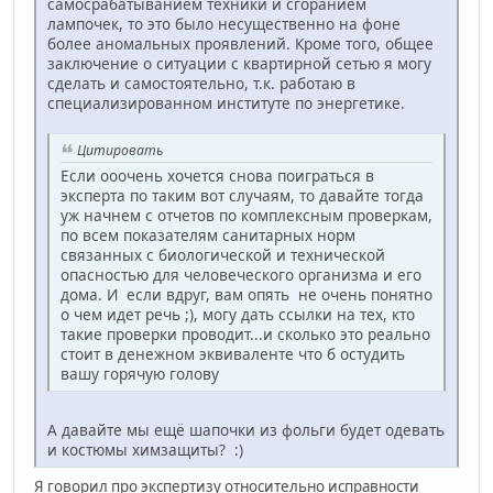
самосрабатыванием техники и сгоранием
лампочек, то это было несущественно на фоне
более аномальных проявлений. Кроме того, общее
заключение о ситуации с квартирной сетью я могу
сделать и самостоятельно, т.к. работаю в
специализированном институте по энергетике.
Цитировать
Если ооочень хочется снова поиграться в
эксперта по таким вот случаям, то давайте тогда
уж начнем с отчетов по комплексным проверкам,
по всем показателям санитарных норм
связанных с биологической и технической
опасностью для человеческого организма и его
дома. И если вдруг, вам опять не очень понятно
о чем идет речь ;), могу дать ссылки на тех, кто
такие проверки проводит...и сколько это реально
стоит в денежном эквиваленте что б остудить
вашу горячую голову
А давайте мы ещё шапочки из фольги будет одевать
и костюмы химзащиты? :)
Я говорил про экспертизу относительно исправности