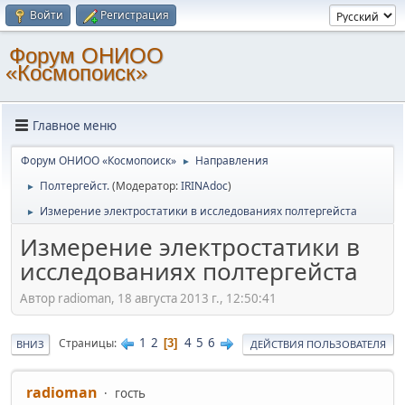
Войти
Регистрация
Форум ОНИОО
«Космопоиск»
Главное меню
Форум ОНИОО «Космопоиск»
Направления
►
Полтергейст.
(Модератор:
IRINAdoc
)
►
Измерение электростатики в исследованиях полтергейста
►
Измерение электростатики в
исследованиях полтергейста
Автор radioman, 18 августа 2013 г., 12:50:41
1
2
4
5
6
Страницы
3
ВНИЗ
ДЕЙСТВИЯ ПОЛЬЗОВАТЕЛЯ
radioman
гость