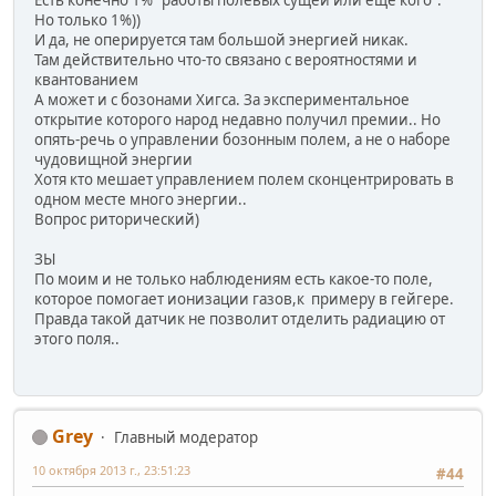
Есть конечно 1% "работы полевых сущей или еще кого".
Но только 1%))
И да, не оперируется там большой энергией никак.
Там действительно что-то связано с вероятностями и
квантованием
А может и с бозонами Хигса. За экспериментальное
открытие которого народ недавно получил премии.. Но
опять-речь о управлении бозонным полем, а не о наборе
чудовищной энергии
Хотя кто мешает управлением полем сконцентрировать в
одном месте много энергии..
Вопрос риторический)
ЗЫ
По моим и не только наблюдениям есть какое-то поле,
которое помогает ионизации газов,к примеру в гейгере.
Правда такой датчик не позволит отделить радиацию от
этого поля..
Grey
Главный модератор
10 октября 2013 г., 23:51:23
#44