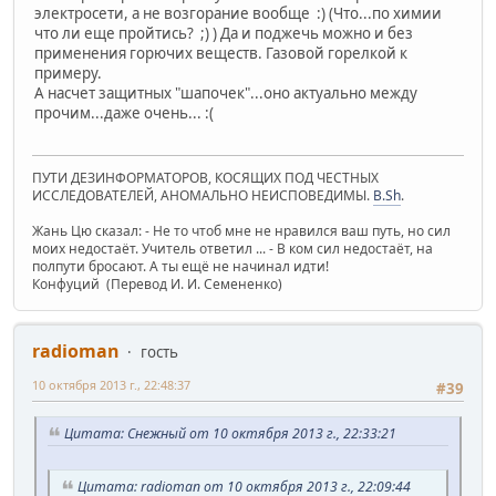
электросети, а не возгорание вообще :) (Что...по химии
что ли еще пройтись? ;) ) Да и поджечь можно и без
применения горючих веществ. Газовой горелкой к
примеру.
А насчет защитных "шапочек"...оно актуально между
прочим...даже очень... :(
ПУТИ ДЕЗИНФОРМАТОРОВ, КОСЯЩИХ ПОД ЧЕСТНЫХ
ИССЛЕДОВАТЕЛЕЙ, АНОМАЛЬНО НЕИСПОВЕДИМЫ.
B.Sh
.
Жань Цю сказал: - Не то чтоб мне не нравился ваш путь, но сил
моих недостаёт. Учитель ответил ... - В ком сил недостаёт, на
полпути бросают. А ты ещё не начинал идти!
Конфуций (Перевод И. И. Семененко)
radioman
гость
10 октября 2013 г., 22:48:37
#39
Цитата: Снежный от 10 октября 2013 г., 22:33:21
Цитата: radioman от 10 октября 2013 г., 22:09:44