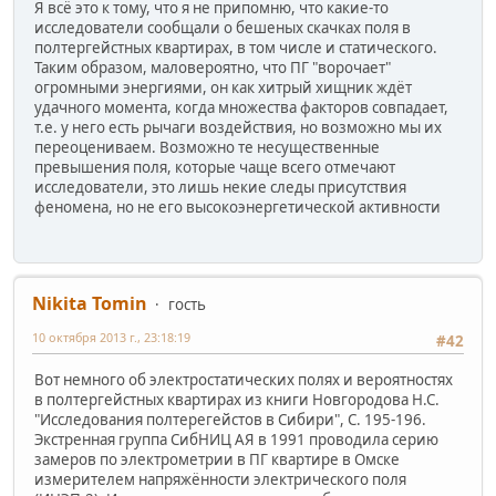
Я всё это к тому, что я не припомню, что какие-то
исследователи сообщали о бешеных скачках поля в
полтергейстных квартирах, в том числе и статического.
Таким образом, маловероятно, что ПГ "ворочает"
огромными энергиями, он как хитрый хищник ждёт
удачного момента, когда множества факторов совпадает,
т.е. у него есть рычаги воздействия, но возможно мы их
переоцениваем. Возможно те несущественные
превышения поля, которые чаще всего отмечают
исследователи, это лишь некие следы присутствия
феномена, но не его высокоэнергетической активности
Nikita Tomin
гость
10 октября 2013 г., 23:18:19
#42
Вот немного об электростатических полях и вероятностях
в полтергейстных квартирах из книги Новгородова Н.С.
"Исследования полтерегейстов в Сибири", С. 195-196.
Экстренная группа СибНИЦ АЯ в 1991 проводила серию
замеров по электрометрии в ПГ квартире в Омске
измерителем напряжённости электрического поля