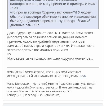
кинопроекционные могу привести в пример.. И ИФК
- 120..
что прости господи *дурочку включаем*?! У людей
обычно в квартире обычные лампочки накаливания
были до недавнего времени. Ну иногда - *палки*
дневные *лб - 18* ..
Дааа..."дурочку" включать это "мы" мастера. Если гаснет
(моргает) лампа по неизвестной на данный момент
причине, нужно по крайней мере знать что это за
лампа...её параметры и характеристики. И только после
этого говорить о возможных причинах.
PS
И это касается не только ламп...но и других моментов...
ПУТИ ДЕЗИНФОРМАТОРОВ, КОСЯЩИХ ПОД ЧЕСТНЫХ
ИССЛЕДОВАТЕЛЕЙ, АНОМАЛЬНО НЕИСПОВЕДИМЫ.
B.Sh
.
Жань Цю сказал: - Не то чтоб мне не нравился ваш путь, но сил
моих недостаёт. Учитель ответил ... - В ком сил недостаёт, на
полпути бросают. А ты ещё не начинал идти!
Конфуций (Перевод И. И. Семененко)