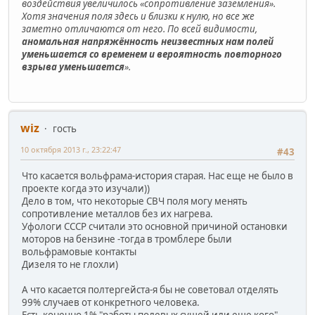
воздействия увеличилось «сопротивление заземления».
Хотя значения поля здесь и близки к нулю, но все же
заметно отличаются от него. По всей видимости,
аномальная напряжённость неизвестных нам полей
уменьшается со временем и вероятность повторного
взрыва уменьшается
».
wiz
гость
10 октября 2013 г., 23:22:47
#43
Что касается вольфрама-история старая. Нас еще не было в
проекте когда это изучали))
Дело в том, что некоторые СВЧ поля могу менять
сопротивление металлов без их нагрева.
Уфологи СССР считали это основной причиной остановки
моторов на бензине -тогда в тромблере были
вольфрамовые контакты
Дизеля то не глохли)
А что касается полтергейста-я бы не советовал отделять
99% случаев от конкретного человека.