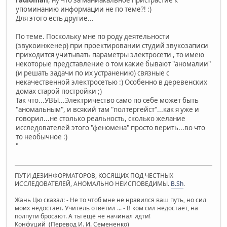
упоминанию информации не по теме?! :)
Для этого есть другие...
По теме. Поскольку мне по роду деятельности
(звукоинженер) при проектировании студий звукозаписи
приходится учитывать параметры электросети , то имею
некоторые представление о том какие бывают "аномалии"
(и решать задачи по их устранению) связные с
некачественной электросетью :) Особенно в деревенских
домах старой постройки ;)
Так что...УВЫ...Электричество само по себе может быть
"аномальным", и всякий там "полтергейст"...как я уже и
говорил...не столько реальность, сколько желание
исследователей этого "феномена" просто верить...во что
то необычное :)
"
ПУТИ ДЕЗИНФОРМАТОРОВ, КОСЯЩИХ ПОД ЧЕСТНЫХ
ИССЛЕДОВАТЕЛЕЙ, АНОМАЛЬНО НЕИСПОВЕДИМЫ.
B.Sh
.
Жань Цю сказал: - Не то чтоб мне не нравился ваш путь, но сил
моих недостаёт. Учитель ответил ... - В ком сил недостаёт, на
полпути бросают. А ты ещё не начинал идти!
Конфуций (Перевод И. И. Семененко)