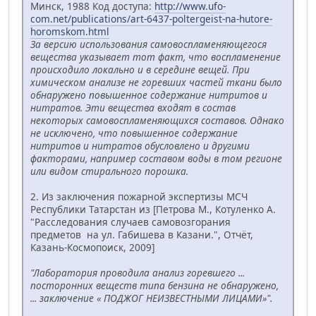
Минск, 1988 Код доступа:
http://www.ufo-
com.net/publications/art-6437-poltergeist-na-hutore-
horomskom.html
За версию использования самовоспламеняющегося
вещества указывает тот факт, что воспламенение
происходило локально и в середине вещей. При
химическом анализе не горевших частей ткани было
обнаружено повышенное содержание нитритов и
нитратов. Эти вещества входят в состав
некоторых самовоспламеняющихся составов. Однако
не исключено, что повышенное содержание
нитритов и нитратов обусловлено и другими
факторами, например составом воды в том регионе
или видом стирального порошка.
2. Из заключения пожарной экспертизы МСЧ
Республики Татарстан из [Петрова М., Котуленко А.
"Расследования случаев самовозгорания
предметов на ул. Габишева в Казани.", Отчёт,
Казань-Космопоиск, 2009]
"Лаборатория проводила анализ горевшего ...
посторонних веществ типа бензина не обнаружено,
... заключение « ПОДЖОГ НЕИЗВЕСТНЫМИ ЛИЦАМИ»".