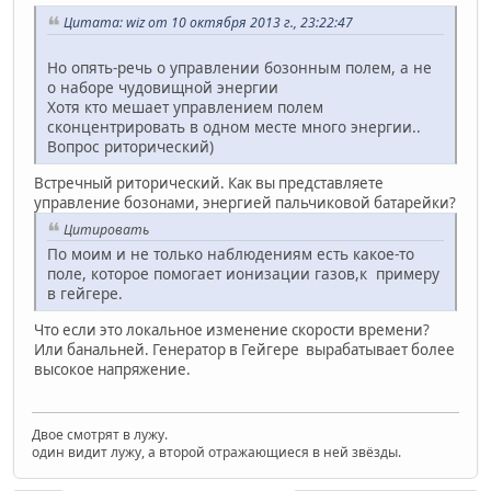
Цитата: wiz от 10 октября 2013 г., 23:22:47
Но опять-речь о управлении бозонным полем, а не
о наборе чудовищной энергии
Хотя кто мешает управлением полем
сконцентрировать в одном месте много энергии..
Вопрос риторический)
Встречный риторический. Как вы представляете
управление бозонами, энергией пальчиковой батарейки?
Цитировать
По моим и не только наблюдениям есть какое-то
поле, которое помогает ионизации газов,к примеру
в гейгере.
Что если это локальное изменение скорости времени?
Или банальней. Генератор в Гейгере вырабатывает более
высокое напряжение.
Двое смотрят в лужу.
один видит лужу, а второй отражающиеся в ней звёзды.