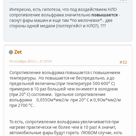
Интересно, есть гипотеза, что под воздействием НЛО
сопротивление вольфрама значительно
повышается
-
гаснут фары машин и еще там *по мелочевке*.. две
стороны одной медали (полтергейст и НЛО?). ???
Zеt
10 октября 2013 г., 21:37:01
#32
Сопротивление вольфрама повышается с повышением
температуры. Но повышается не беспредельно, а до
предельной величины (при температуре 500-600° C)
примерно в 10 раз большей чем он имеет в холодном
(при 20° C) состоянии. Удельное сопротивление
вольфрама 0,055Ом*мм2/м при 20° C и 0,9Ом*мм2/м
при 2700 °C .
То есть, сопротивление вольфрама увеличивается при
нагреве практически не более чем в 10 раз! А значит,
автомобильные фары будут гореть ЛЮБОМ случае, хоть