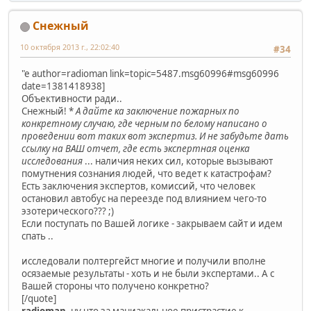
Снежный
10 октября 2013 г., 22:02:40
#34
"e author=radioman link=topic=5487.msg60996#msg60996
date=1381418938]
Объективности ради..
Снежный! *
А дайте ка заключение пожарных по
конкретному случаю, где черным по белому написано о
проведении вот таких вот экспертиз. И не забудьте дать
ссылку на ВАШ отчет, где есть экспертная оценка
исследования
... наличия неких сил, которые вызывают
помутнения сознания людей, что ведет к катастрофам?
Есть заключения экспертов, комиссий, что человек
остановил автобус на переезде под влиянием чего-то
эзотерического??? ;)
Если поступать по Вашей логике - закрываем сайт и идем
спать ..
исследовали полтергейст многие и получили вполне
осязаемые результаты - хоть и не были экспертами.. А с
Вашей стороны что получено конкретно?
[/quote]
radioman
, ну что за маниакальное пристрастие к