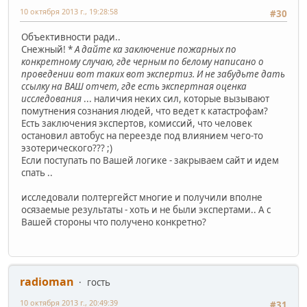
10 октября 2013 г., 19:28:58
#30
Объективности ради..
Снежный! *
А дайте ка заключение пожарных по
конкретному случаю, где черным по белому написано о
проведении вот таких вот экспертиз. И не забудьте дать
ссылку на ВАШ отчет, где есть экспертная оценка
исследования
... наличия неких сил, которые вызывают
помутнения сознания людей, что ведет к катастрофам?
Есть заключения экспертов, комиссий, что человек
остановил автобус на переезде под влиянием чего-то
эзотерического??? ;)
Если поступать по Вашей логике - закрываем сайт и идем
спать ..
исследовали полтергейст многие и получили вполне
осязаемые результаты - хоть и не были экспертами.. А с
Вашей стороны что получено конкретно?
radioman
гость
10 октября 2013 г., 20:49:39
#31