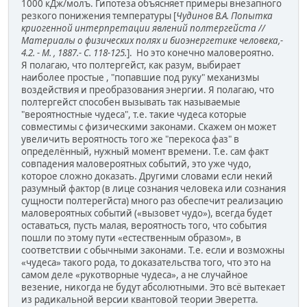
1000 кДж/молъ. Гипотеза объясняет примеры внезапного
резкого понижения температуры [
Чудинов В.А. Попытка
криогенной интерпретации явлений полтергейста //
Материалы о физических полях и биоэнергетике человека,-
4.2. - М. , 1887.- С. 118-125.
]. Но это конечно маловероятно.
Я полагаю, что полтергейст, как разум, выбирает
наиболее простые , "попавшие под руку" механизмы
воздействия и преобразования энергии. Я полагаю, что
полтергейст способен вызывать так называемые
"вероятностные чудеса", т.е. такие чудеса которые
совместимы с физическими законами. Скажем он может
увеличить вероятность того же "перекоса фаз" в
определённый, нужный момент времени. Т.е. сам факт
совпадения маловероятных событий, это уже чудо,
которое сложно доказать. Другими словами если некий
разумный фактор (в лице сознания человека или сознания
сущности полтерегйста) много раз обеспечит реализацию
маловероятных событий («вызовет чудо»), всегда будет
оставаться, пусть малая, вероятность того, что события
пошли по этому пути «естественным образом», в
соответствии с обычными законами. Т.е. если и возможны
«чудеса» такого рода, то доказательства того, что это на
самом деле «рукотворные чудеса», а не случайное
везение, никогда не будут абсолютными. Это всё вытекает
из радикальной версии квантовой теории Эверетта.