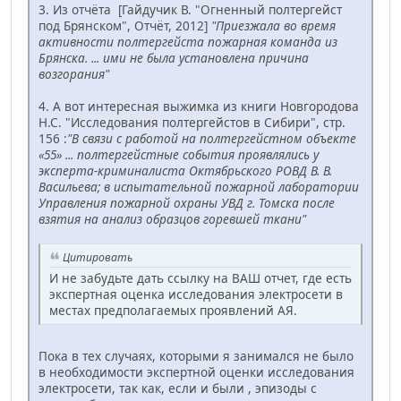
3. Из отчёта [Гайдучик В. "Огненный полтергейст
под Брянском", Отчёт, 2012]
"Приезжала во время
активности полтергейста пожарная команда из
Брянска. ... ими не была установлена причина
возгорания"
4. А вот интересная выжимка из книги Новгородова
Н.С. "Исследования полтергейстов в Сибири", стр.
156 :
"В связи с работой на полтергейстном объекте
«55» ... полтергейстные события проявлялись у
эксперта-криминалиста Октябрьского РОВД В. В.
Васильева; в испытательной пожарной лаборатории
Управления пожарной охраны УВД г. Томска после
взятия на анализ образцов горевшей ткани"
Цитировать
И не забудьте дать ссылку на ВАШ отчет, где есть
экспертная оценка исследования электросети в
местах предполагаемых проявлений АЯ.
Пока в тех случаях, которыми я занимался не было
в необходимости экспертной оценки исследования
электросети, так как, если и были , эпизоды с