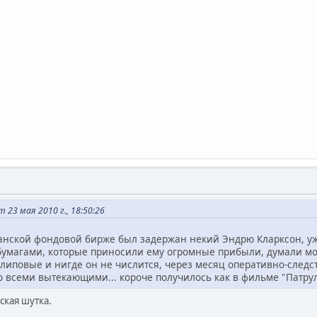
т 23 мая 2010 г., 18:50:26
канской фондовой бирже был задержан некий Эндрю Кларксон, 
умагами, которые приносили ему огромные прибыли, думали мош
 липовые и нигде он не числится, через месяц оперативно-след
о всеми вытекающими... короче получилось как в фильме "Патру
ская шутка.