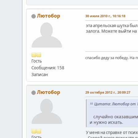
Лютобор
30 июля 2010 г., 10:16:18
эта апрельская шутка был
залога. Можете выйти на
спасибо деду за победу. На 
Гость
Сообщения: 158
Записан
Лютобор
29 октября 2012 г., 20:09:27
Цитата: Лютобор от 11 
случайно оказавшимся
и нужно искать.
У меня на справке от пси
Гость
Скорей всего психиатр о