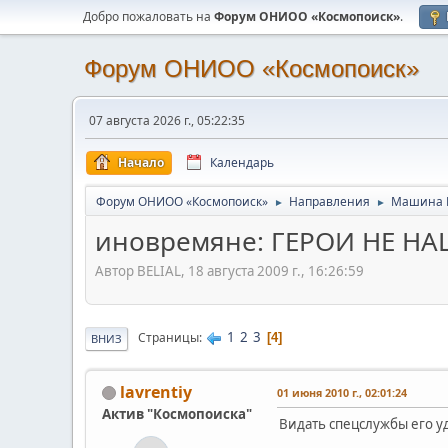
Добро пожаловать на
Форум ОНИОО «Космопоиск»
.
Форум ОНИОО «Космопоиск»
07 августа 2026 г., 05:22:35
Начало
Календарь
Форум ОНИОО «Космопоиск»
Направления
Машина 
►
►
иновремяне: ГЕРОИ НЕ Н
Автор BELIAL, 18 августа 2009 г., 16:26:59
1
2
3
Страницы
4
ВНИЗ
lavrentiy
01 июня 2010 г., 02:01:24
Актив "Космопоиска"
Видать спецслужбы его у