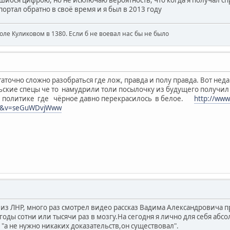
ортал обратно в своё время и я был в 2013 году
поле Куликовом в 1380. Если б не воевал нас бы не было
точно сложно разобраться где лож, правда и полу правда. Вот недав
ьские спецы че то намудрили толи посылочку из будущего получил 
й политике где чёрное давно перекрасилось в белое.
http://www
ed&v=seGuWDvjWww
из ЛНР, много раз смотрел видео рассказ Вадима Александровича пр
 годы сотни или тысячи раз в мозгу.На сегодня я лично для себя аб
 "а не нужно никаких доказательств,он существовал".