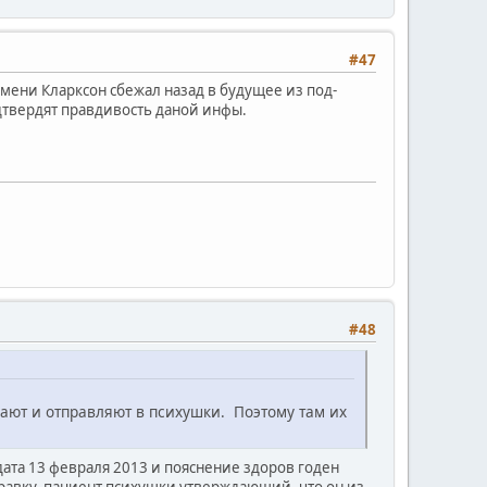
#47
емени Кларксон сбежал назад в будущее из под-
дтвердят правдивость даной инфы.
#48
ают и отправляют в психушки. Поэтому там их
дата 13 февраля 2013 и пояснение здоров годен
правку пациент психушки утверждающий, что он из