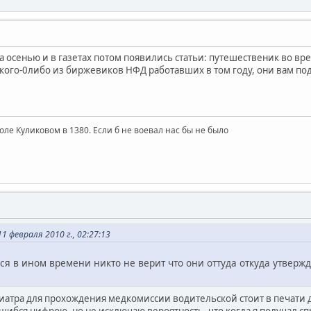
а осенью и в газетах потом появились статьи: путешественик во вр
 кого-0либо из биржевиков НФД работавших в том году, они вам по
поле Куликовом в 1380. Если б не воевал нас бы не было
февраля 2010 г., 02:27:13
 в ином времени никто не верит что они оттуда откуда утвержд
хиатра для прохождения медкомиссии водительской стоит в печати 
шибся цифрою, но не исключаю вероятность, что когда я получал с