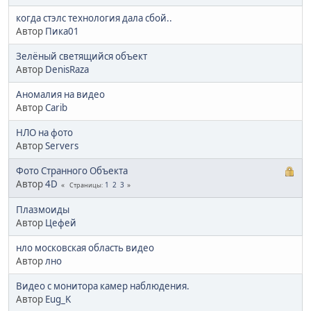
когда стэлс технология дала сбой..
Автор
Пика01
Зелёный светящийся объект
Автор
DenisRaza
Аномалия на видео
Автор
Carib
НЛО на фото
Автор
Servers
Фото Странного Объекта
Автор
4D
1
2
3
Страницы
Плазмоиды
Автор
Цефей
нло московская область видео
Автор
лно
Видео с монитора камер наблюдения.
Автор
Eug_K