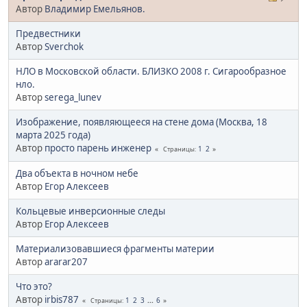
Автор
Владимир Емельянов.
Предвестники
Автор
Sverchok
НЛО в Московской области. БЛИЗКО 2008 г. Сигарообразное
нло.
Автор
serega_lunev
Изображение, появляющееся на стене дома (Москва, 18
марта 2025 года)
Автор
просто парень инженер
1
2
Страницы
Два объекта в ночном небе
Автор
Егор Алексеев
Кольцевые инверсионные следы
Автор
Егор Алексеев
Материализовавшиеся фрагменты материи
Автор
ararar207
Что это?
Автор
irbis787
1
2
3
...
6
Страницы