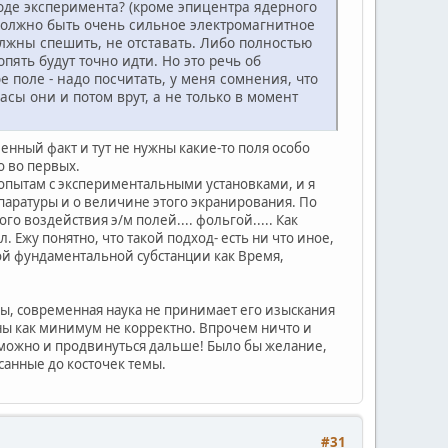
оде эксперимента? (кроме эпицентра ядерного
 должно быть очень сильное электромагнитное
лжны спешить, не отставать. Либо полностью
ять будут точно идти. Но это речь об
 поле - надо посчитать, у меня сомнения, что
сы они и потом врут, а не только в момент
ленный факт и тут не нужны какие-то поля особо
о во первых.
 опытам с экспериментальными установками, и я
ппаратуры и о величине этого экранирования. По
 воздействия э/м полей.... фольгой..... Как
Ежу понятно, что такой подход- есть ни что иное,
кой фундаментальной субстанции как Время,
вы, современная наука не принимает его изыскания
ы как минимум не корректно. Впрочем ничто и
зможно и продвинуться дальше! Было бы желание,
санные до косточек темы.
#31