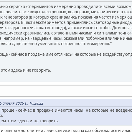
разных сериях экспериментов измерения проводились всеми возм
ьзовались все виды электронных, кварцевых, механических, а так
 генераторов (в которых сравнивались показания частот измеряющ
раторов). В части экспериментов применялись световодные диоды
чка заданного участка световода), а также иные способы. До и после
иодически сравнивались с эталонными часами и сигналами точног
, например, на кварцевые часы, оказывали побочное влияние ины
оляло существенно уменьшить погрешность измерения."
още - сейчас в продаже имеются часы, на которые не воздействуют 
этом здесь и не говорить.
 апреля 2026 г., 10:28:22
проще - сейчас в продаже имеются часы, на которые не воздей
я.
ём этом здесь и не говорить.
 эти опыты многолетней давности уже тысяча раз обсуждались и у нас