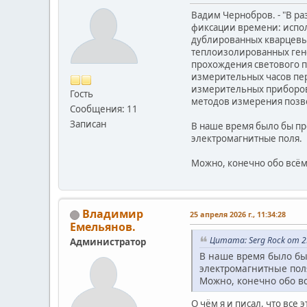
Вадим Чернобров. - "В 
фиксации времени: испол
дублированных кварцевых
теплоизолированных гене
прохождения светового пу
измерительных часов пер
измерительных приборов
Гость
методов измерения позв
Сообщения: 11
Записан
В наше время было бы пр
электромагнитные поля.
Можно, конечно обо всём 
Владимир
25 апреля 2026 г., 11:34:28
Емельянов.
Цитата: Serg Rock от 25
Администратор
В наше время было бы 
электромагнитные пол
Можно, конечно обо вс
О чём я и писал, что все