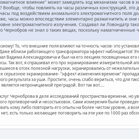
ромагнитное влияние" может замедлять ход механизма часов в х
ы? Вообще, чтобы повлиять на часы различных конструкций, это
 часы под воздействием аномального электромагнитного поля до
 же, часы можно впоследствии элементарно размагнитить и они оп
вне электромагнитного излучения. Создавал ли Ловондатр такое
то Чернобров не знал о таких вещах, поскольку намагниченные ча
сиому! То, что внешние поля влияют на точность часов- это установ
Даже вблизи работающего трансформатора эффект наблюдается! Эт
знал Вадима Александровича и был на его лекциях посвященных его
осы. Так вот, я спрашивал его про экранирование измерительной а
шиеся в отсек полезной нагрузки, экранировались от нежелательного
е серьезное экранирование- "эффект изменения времени" пропадал. 
го результата за уши. Простите, очень слабо вериться, что для та
вляется непроницаемой преградой. Вот так вот....
аслуг Черноброва в деле исследований пространства-времени, но у
ого противоречий и несостыковок. Сами измерения были проведен
вать кому либо повторить его опыты на более чистом уровне, а во
 нет, есть только желающие поговорить на эти уже по 1000 раз обсо