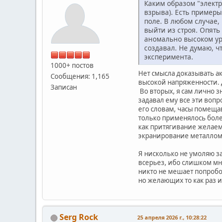
Каким образом "элект
взрыва). Есть пример
поле. В любом случае,
выйти из строя. Опять
аномально высоком уро
создавал. Не думаю, ч
эксперимента.
1000+ постов
Нет смысла доказывать ак
Сообщения: 1,165
высокой напряженности. 
Записан
Во вторых, я сам лично 
задавал ему все эти вопр
его словам, часы помещав
только применялось боле
как притягивание желаемо
экранирование металлом я
Я нисколько не умоляю з
всерьез, ибо слишком мн
никто не мешает попробо
но желающих то как раз и
Serg Rock
25 апреля 2026 г., 10:28:22