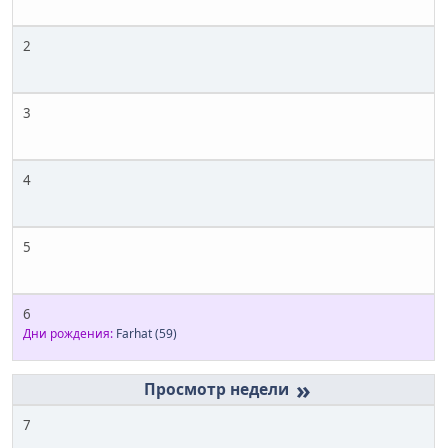
2
3
4
5
6
Дни рождения:
Farhat
(59)
»
7