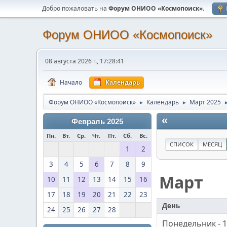
Добро пожаловать на
Форум ОНИОО «Космопоиск»
.
Форум ОНИОО «Космопоиск»
08 августа 2026 г., 17:28:41
Начало
Календарь
Форум ОНИОО «Космопоиск»
Календарь
Март 2025
►
►
«
Февраль 2025
Пн.
Вт.
Ср.
Чт.
Пт.
Сб.
Вс.
СПИСОК
МЕСЯЦ
1
2
3
4
5
6
7
8
9
Март
10
11
12
13
14
15
16
17
18
19
20
21
22
23
День
24
25
26
27
28
Понедельник - 