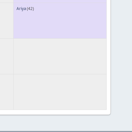
Ariya
(42)