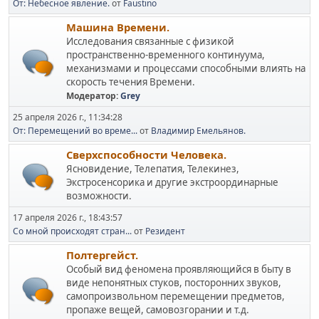
От: Небесное явление.
от
Faustino
Машина Времени.
Исследования связанные с физикой
пространственно-временного континуума,
механизмами и процессами способными влиять на
скорость течения Времени.
Модератор:
Grey
25 апреля 2026 г., 11:34:28
От: Перемещений во време...
от
Владимир Емельянов.
Сверхспособности Человека.
Ясновидение, Телепатия, Телекинез,
Экстросенсорика и другие экстроординарные
возможности.
17 апреля 2026 г., 18:43:57
Со мной происходят стран...
от
Резидент
Полтергейст.
Особый вид феномена проявляющийся в быту в
виде непонятных стуков, посторонних звуков,
самопроизвольном перемещении предметов,
пропаже вещей, самовозгорании и т.д.