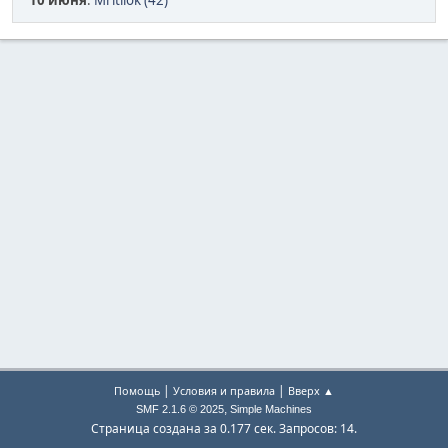
10 июня
:
Mritilok (42)
|
|
Помощь
Условия и правила
Вверх ▲
,
SMF 2.1.6 © 2025
Simple Machines
Страница создана за 0.177 сек. Запросов: 14.