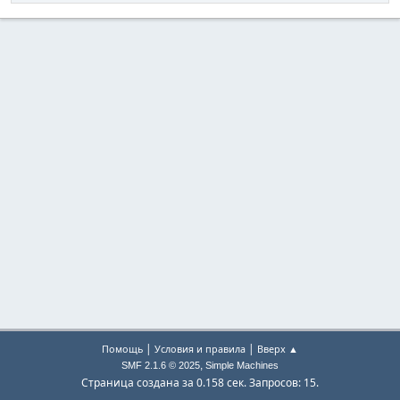
|
|
Помощь
Условия и правила
Вверх ▲
,
SMF 2.1.6 © 2025
Simple Machines
Страница создана за 0.158 сек. Запросов: 15.