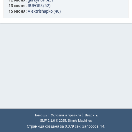
12 июня
:
garkynov (43)
13 июня
:
RUFORS (52)
15 июня
:
Alextrishapko (40)
|
|
Помощь
Условия и правила
Вверх ▲
,
SMF 2.1.6 © 2025
Simple Machines
Страница создана за 0.079 сек. Запросов: 14.