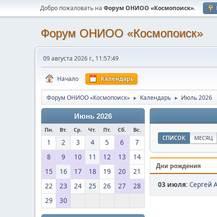
Добро пожаловать на
Форум ОНИОО «Космопоиск»
.
Форум ОНИОО «Космопоиск»
09 августа 2026 г., 11:57:49
Начало
Календарь
Форум ОНИОО «Космопоиск»
Календарь
Июль 2026
►
►
Июнь 2026
Пн.
Вт.
Ср.
Чт.
Пт.
Сб.
Вс.
СПИСОК
МЕСЯЦ
1
2
3
4
5
6
7
8
9
10
11
12
13
14
Дни рождения
15
16
17
18
19
20
21
03 июля
:
Сергей А
22
23
24
25
26
27
28
29
30