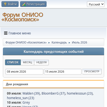
Войти
Регистрация
Форум ОНИОО
«Космопоиск»
Главное меню
Форум ОНИОО «Космопоиск»
Календарь
Июль 2026
►
►
Календарь предстоящих событий
СПИСОК
МЕСЯЦ
НЕДЕЛЯ
Дни рождения
09 июля
:
Walden (39)
,
BloomberG (37)
,
homelesssun (23)
,
homeless_sun (23)
10 июля
:
Grey