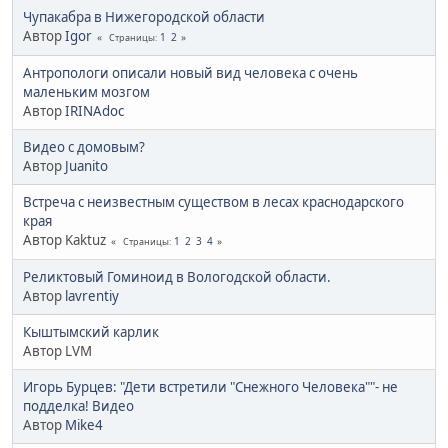
Чупакабра в Нижегородской области
Автор
Igor
1
2
Страницы
Антропологи описали новый вид человека с очень
маленьким мозгом
Автор
IRINAdoc
Видео с домовым?
Автор
Juanito
Встреча с неизвестным существом в лесах краснодарского
края
Автор Kaktuz
1
2
3
4
Страницы
Реликтовый Гоминоид в Вологодской области.
Автор
lavrentiy
Кыштымский карлик
Автор LVM
Игорь Бурцев: "Дети встретили "Снежного Человека""- не
подделка! Видео
Автор
Mike4