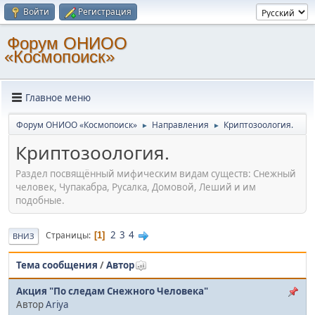
Войти
Регистрация
Форум ОНИОО
«Космопоиск»
Главное меню
Форум ОНИОО «Космопоиск»
Направления
Криптозоология.
►
►
Криптозоология.
Раздел посвящённый мифическим видам существ: Снежный
человек, Чупакабра, Русалка, Домовой, Леший и им
подобные.
2
3
4
Страницы
1
ВНИЗ
Тема сообщения
/
Автор
Акция "По следам Снежного Человека"
Автор
Ariya