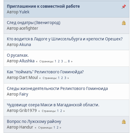
Приглашение к совместной работе
Автор
Yulek
След ондатры (Звенигород)
Автор acefighter
Кто водится в Ладоге у Шлиссельбурга и крепости Орешек?
Автор
Akuna
О русалках.
Автор
Allushka
1
2
3
...
8
Страницы
Как "поймать" Реликтового Гоминойда?
Автор Dart Moul
1
2
3
Страницы
Следы жизнедеятельности Реликтового Гоминоида
Автор
Fairy
Чудовище озера Макси в Магаданской области.
Автор Grib1979
1
2
Страницы
Вопрос по Лужскому району
Автор Handur
1
2
Страницы