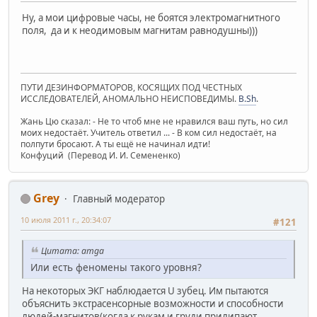
Ну, а мои цифровые часы, не боятся электромагнитного
поля, да и к неодимовым магнитам равнодушны)))
ПУТИ ДЕЗИНФОРМАТОРОВ, КОСЯЩИХ ПОД ЧЕСТНЫХ
ИССЛЕДОВАТЕЛЕЙ, АНОМАЛЬНО НЕИСПОВЕДИМЫ.
B.Sh
.
Жань Цю сказал: - Не то чтоб мне не нравился ваш путь, но сил
моих недостаёт. Учитель ответил ... - В ком сил недостаёт, на
полпути бросают. А ты ещё не начинал идти!
Конфуций (Перевод И. И. Семененко)
Grey
Главный модератор
10 июля 2011 г., 20:34:07
#121
Цитата: amga
Или есть феномены такого уровня?
На некоторых ЭКГ наблюдается U зубец. Им пытаются
объяснить экстрасенсорные возможности и способности
людей-магнитов(когда к рукам и груди прилипают