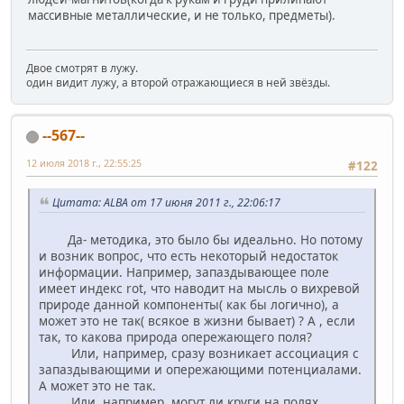
массивные металлические, и не только, предметы).
Двое смотрят в лужу.
один видит лужу, а второй отражающиеся в ней звёзды.
--567--
12 июля 2018 г., 22:55:25
#122
Цитата: ALBA от 17 июня 2011 г., 22:06:17
Да- методика, это было бы идеально. Но потому
и возник вопрос, что есть некоторый недостаток
информации. Например, запаздывающее поле
имеет индекс rot, что наводит на мысль о вихревой
природе данной компоненты( как бы логично), а
может это не так( всякое в жизни бывает) ? А , если
так, то какова природа опережающего поля?
Или, например, сразу возникает ассоциация с
запаздывающими и опережающими потенциалами.
А может это не так.
Или, например, могут ли круги на полях