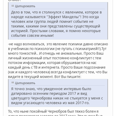
Цитировать
Дело в том, что я столкнулся с явлением, которое в
народе называется "Эффект Манделы"! Это когда
человек или группа людей помнит события не
такими, какими они представлены существующей
историей. Простыми словами, я помню некоторые
события совсем иными!
-не надо волноваться, это явление психики давно описано
в учебниках по психологии (не путать с психиатрией!!).Тут
много тонкостей.. И отнюдь не аномальных. Просто Ваш
личный жизненный опыт постоянно конфликтует с тем
потоком информации, которая обрушивается на нас
каждый день с ТВ и интернета. Просто Ваше подсознание
(как и каждого человека) всегда конфликтует с тем, что Вы
видите в текущий момент. Вот Вы пишите:
Цитировать
Я точно знаю, что увиденное интервью было
датировано осенним периодом 2017 и вид
цветущего Черноброва никак не стыкуется у меня с
видом угасающего человека из мая 2017-го.
То, что ныне покойный Чернобров был тяжко болен я