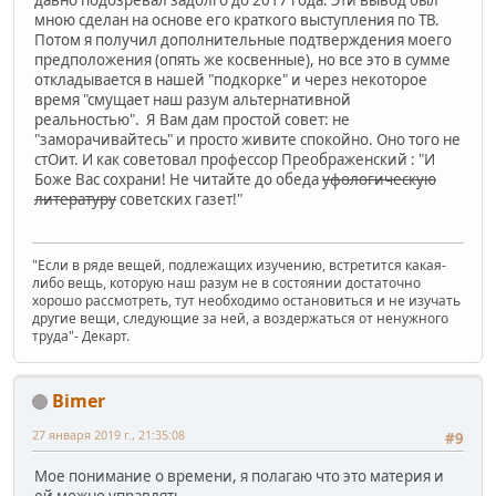
давно подозревал задолго до 2017 года. Эти вывод был
мною сделан на основе его краткого выступления по ТВ.
Потом я получил дополнительные подтверждения моего
предположения (опять же косвенные), но все это в сумме
откладывается в нашей "подкорке" и через некоторое
время "смущает наш разум альтернативной
реальностью". Я Вам дам простой совет: не
"заморачивайтесь" и просто живите спокойно. Оно того не
стОит. И как советовал профессор Преображенский : "И
Боже Вас сохрани! Не читайте до обеда
уфологическую
литературу
советских газет!"
"Если в ряде вещей, подлежащих изучению, встретится какая-
либо вещь, которую наш разум не в состоянии достаточно
хорошо рассмотреть, тут необходимо остановиться и не изучать
другие вещи, следующие за ней, а воздержаться от ненужного
труда"- Декарт.
Bimer
27 января 2019 г., 21:35:08
#9
Мое понимание о времени, я полагаю что это материя и