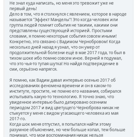
Не знал куда написать, но меня это тревожит уже не
первый день!
Дело в том, что я столкнулся с явлением, которое в народе
называется "Эффект Манделы"! Это когда человек или
группа людей помнит события не такими, какими они
представлены существующей историей. Простыми
словами, я помню некоторые события совсем иными!
Конкретно, это связано с Вадимом Чернобровом! Когда
несколько дней назад я узнал, что он умер от
продолжительной болезни ещё в мае 2017 года, то был в
тихом шоке ибо помню совсем иное. Верней я подумал,
что это чья-то тупая шутка! Но найдя подтверждение в
сми, серьёзно напрягся.
Я помню, как Вадим давал интервью осенью 2017 об
исследованиях феномена времени и он в каком-то
институте, простите, не помню его названия, собирался
испытывать какую-то технологию. Я точно знаю, что
увиденное интервью было датировано осенним
периодом 2017 и вид цветущего Черноброва никак не
стыкуется у меня с видом угасающего человека из мая
2017-го.
Когда шок меня отпустил, я попытался найти этому
разумное объяснение, но чем больше копал, тем больше
понимал, что мои воспоминания никак нельзя