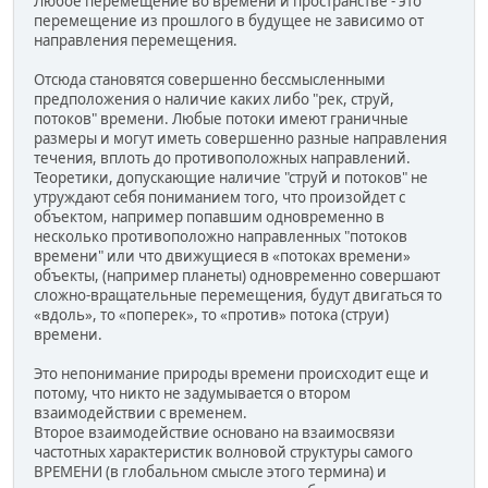
Любое перемещение во времени и пространстве - это
перемещение из прошлого в будущее не зависимо от
направления перемещения.
Отсюда становятся совершенно бессмысленными
предположения о наличие каких либо "рек, струй,
потоков" времени. Любые потоки имеют граничные
размеры и могут иметь совершенно разные направления
течения, вплоть до противоположных направлений.
Теоретики, допускающие наличие "струй и потоков" не
утруждают себя пониманием того, что произойдет с
объектом, например попавшим одновременно в
несколько противоположно направленных "потоков
времени" или что движущиеся в «потоках времени»
объекты, (например планеты) одновременно совершают
сложно-вращательные перемещения, будут двигаться то
«вдоль», то «поперек», то «против» потока (струи)
времени.
Это непонимание природы времени происходит еще и
потому, что никто не задумывается о втором
взаимодействии с временем.
Второе взаимодействие основано на взаимосвязи
частотных характеристик волновой структуры самого
ВРЕМЕНИ (в глобальном смысле этого термина) и