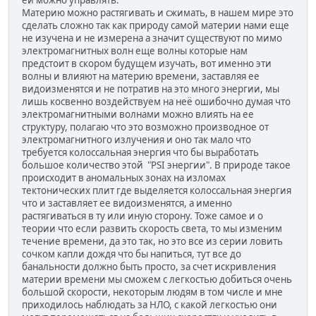
ей можно управлять.
Материю можно растягивать и сжимать, в нашем мире это
сделать сложно так как природу самой материи нами еще
не изучена и не измерена а значит существуют по мимо
электромагнитных волн еще волны которые нам
предстоит в скором будущем изучать, вот именно эти
волны и влияют на материю времени, заставляя ее
видоизменятся и не потратив на это много энергии, мы
лишь косвенно воздействуем на неё ошибочно думая что
электромагнитными волнами можно влиять на ее
структуру, полагаю что это возможно производное от
электромагнитного излучения и оно так мало что
требуется колоссальная энергия что бы выработать
большое количество этой "PSI энергии". В природе такое
происходит в аномальных зонах на изломах
тектонических плит где выделяется колоссальная энергия
что и заставляет ее видоизменятся, а именно
растягиваться в ту или иную сторону. Тоже самое и о
теории что если развить скорость света, то мы изменим
течение времени, да это так, но это все из серии ловить
сочком капли дождя что бы напиться, тут все до
банальности должно быть просто, за счет искривления
материи времени мы сможем с легкостью добиться очень
большой скорости, некоторым людям в том числе и мне
приходилось наблюдать за НЛО, с какой легкостью они