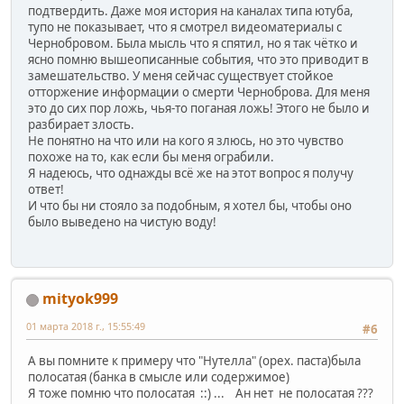
подтвердить. Даже моя история на каналах типа ютуба,
тупо не показывает, что я смотрел видеоматериалы с
Чернобровом. Была мысль что я спятил, но я так чётко и
ясно помню вышеописанные события, что это приводит в
замешательство. У меня сейчас существует стойкое
отторжение информации о смерти Черноброва. Для меня
это до сих пор ложь, чья-то поганая ложь! Этого не было и
разбирает злость.
Не понятно на что или на кого я злюсь, но это чувство
похоже на то, как если бы меня ограбили.
Я надеюсь, что однажды всё же на этот вопрос я получу
ответ!
И что бы ни стояло за подобным, я хотел бы, чтобы оно
было выведено на чистую воду!
mityok999
01 марта 2018 г., 15:55:49
#6
А вы помните к примеру что "Нутелла" (орех. паста)была
полосатая (банка в смысле или содержимое)
Я тоже помню что полосатая ::) ... Ан нет не полосатая ???