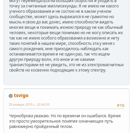
могут перемещаться на больших скоростях и уходить в
точку за считанные миллисекунды. Я не имею ни какого
ученого образования и не состою не в каком ученом
сообществе, может здесь выражался я не грамотно но
мысль я свою до вас донес, имею способности видеть
многие вещи и понимать ихнюю природу не как обычный
человек, некоторые вещи понимаю но не могу описать их
так как не имею особого образования а возможно и нету
таких понятий в нашем мире, способность эта у меня с
самого рождения, мне приходилось наблюдать как
останавливается время и не один раз, так что ищем
другую природу волн, это иное и не какими
транзисторами её не увидеть, это не из электромагнитных
свойств но косвенно подходящие к этому спектру.
tsvigo
28 января 2019 г., 02:40:03
#10
Черноброва уважаю. Но по времени он ошибался. Время
это просто умозрительное понятие означающее путь
равномерно пройденный телом.