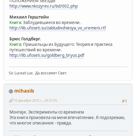
ПОЛОЖЕНИЕМ ЗВЕЗДЫ
http://www.nkozyrev.ru/bd/002.php
Михаил Герштейн
Книга:
Заблудившиеся во времени.
http://lib.ufoseti.su/zabludivshiesya_vo_vremeni.rtf
Брюс Голдберг.
Книга:
Пришельцы из Будущего: Теория и практика
путешествий во времени.
http://lib.ufoseti.su/goldberg_bryus.pdf
Sic Luceat Lux. Да воссияет Свет.
mihasib
10 декабря 2015 г., 20:37:05
#1
Монтаук. Эксперименты со временем
Эта книга произвела на меня впечатление. Я подозреваю,
что многое описанное - правда.