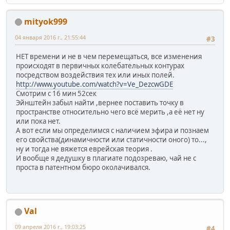
mityok999
04 января 2016 г., 21:55:44
#3
НЕТ времени и не в чем перемещаться, все изменения
происходят в первичных колебательных контурах
посредством воздействия тех или иных полей.
http://www.youtube.com/watch?v=Ve_DezcwGDE
Смотрим с 16 мин 52сек
Эйнштейн забыл найти ,вернее поставить точку в
пространстве относительно чего всё мерить ,а её нет ну
или пока нет.
А вот если мы определимся с наличием эфира и познаем
его свойства(динамичности или статичности оного) то...,
ну и тогда не вяжется еврейская теория .
И вообще я дедушку в плагиате подозреваю, чай не с
проста в патентном бюро околачивался.
Val
09 апреля 2016 г., 19:03:25
#4