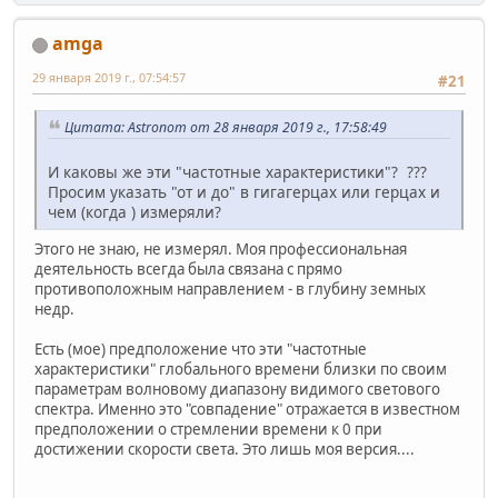
amga
29 января 2019 г., 07:54:57
#21
Цитата: Astronom от 28 января 2019 г., 17:58:49
И каковы же эти "частотные характеристики"? ???
Просим указать "от и до" в гигагерцах или герцах и
чем (когда ) измеряли?
Этого не знаю, не измерял. Моя профессиональная
деятельность всегда была связана с прямо
противоположным направлением - в глубину земных
недр.
Есть (мое) предположение что эти "частотные
характеристики" глобального времени близки по своим
параметрам волновому диапазону видимого светового
спектра. Именно это "совпадение" отражается в известном
предположении о стремлении времени к 0 при
достижении скорости света. Это лишь моя версия....