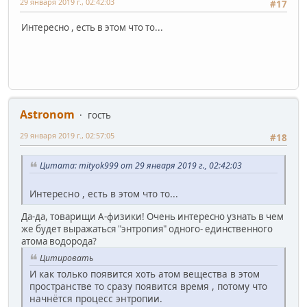
29 января 2019 г., 02:42:03
#17
Интересно , есть в этом что то...
Astronom
гость
29 января 2019 г., 02:57:05
#18
Цитата: mityok999 от 29 января 2019 г., 02:42:03
Интересно , есть в этом что то...
Да-да, товарищи А-физики! Очень интересно узнать в чем
же будет выражаться "энтропия" одного- единственного
атома водорода?
Цитировать
И как только появится хоть атом вещества в этом
пространстве то сразу появится время , потому что
начнётся процесс энтропии.