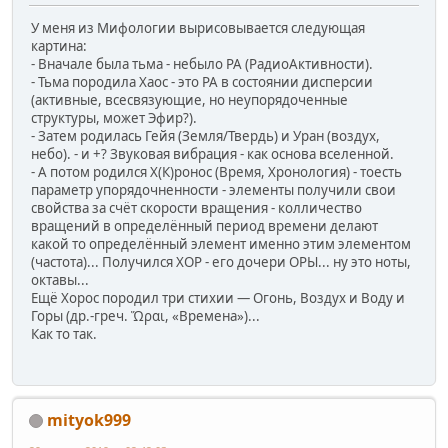
У меня из Мифологии вырисовывается следующая
картина:
- Вначале была тьма - небыло РА (РадиоАктивности).
- Тьма породила Хаос - это РА в состоянии дисперсии
(активные, всесвязующие, но неупорядоченные
структуры, может Эфир?).
- Затем родилась Гейя (Земля/Твердь) и Уран (воздух,
небо). - и +? Звуковая вибрация - как основа вселенной.
- А потом родился Х(К)ронос (Время, Хронология) - тоесть
параметр упорядочненности - элементы получили свои
свойства за счёт скорости вращения - колличество
вращений в определённый период времени делают
какой то определённый элемент именно этим элементом
(частота)... Получился ХОР - его дочери ОРЫ... ну это ноты,
октавы...
Ещё Хорос породил три стихии — Огонь, Воздух и Воду и
Горы (др.-греч. Ὥραι, «Времена»)...
Как то так.
mityok999