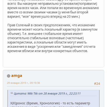
всего Вы накануне неправильно установили(поправили)
время на всех часах. Или попали во временную аномалию
вместе со всеми своими часами (у меня был второй
вариант, "мое" время ушло вперед на 20 мин.)
Прав Соленый в своих предположениях, что искажение
времени может носить локальный характер (в замкнутом
объеме). Т.е. внешнее глобальное время имеет
относительно стабильные волновые (частотные)
характеристики, а локальные области могут иметь
искажения в виде "ускорения или "замедления" отсчета
времени вблизи или внутри конкретных объектов.
amga
29 января 2019 г., 09:19:38
#24
Цитата: Wiki Tiki от 28 января 2019 г., 22:23:11
Х(К)ронос (Время, Хронология) - то есть параметр