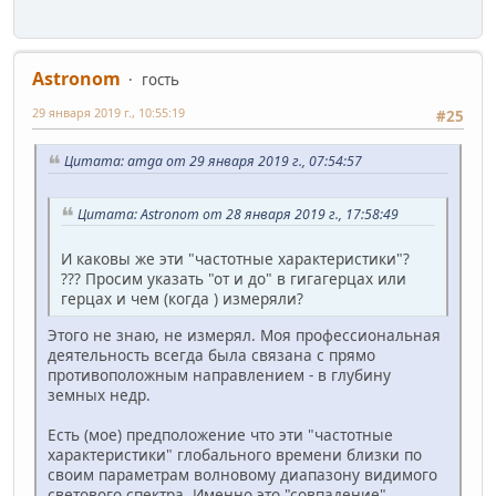
Astronom
гость
29 января 2019 г., 10:55:19
#25
Цитата: amga от 29 января 2019 г., 07:54:57
Цитата: Astronom от 28 января 2019 г., 17:58:49
И каковы же эти "частотные характеристики"?
??? Просим указать "от и до" в гигагерцах или
герцах и чем (когда ) измеряли?
Этого не знаю, не измерял. Моя профессиональная
деятельность всегда была связана с прямо
противоположным направлением - в глубину
земных недр.
Есть (мое) предположение что эти "частотные
характеристики" глобального времени близки по
своим параметрам волновому диапазону видимого
светового спектра. Именно это "совпадение"