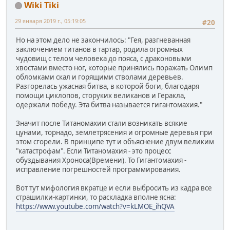
Wiki Tiki
29 января 2019 г., 05:19:05
#20
Но на этом дело не закончилось: "Гея, разгневанная
заключением титанов в тартар, родила огромных
чудовищ с телом человека до пояса, с драконовыми
хвостами вместо ног, которые принялись поражать Олимп
обломками скал и горящими стволами деревьев.
Разгорелась ужасная битва, в которой боги, благодаря
помощи циклопов, сторуких великанов и Геракла,
одержали победу. Эта битва называется гигантомахия."
Значит после Титаномахии стали возникать всякие
цунами, торнадо, землетрясения и огромные деревья при
этом сгорели. В принципе тут и объяснение двум великим
"катастрофам". Если Титаномахия - это процесс
обуздывания Хроноса(Времени). То Гигантомахия -
исправление погрешностей программирования.
Вот тут мифология вкратце и если выбросить из кадра все
страшилки-картинки, то раскладка вполне ясна:
https://www.youtube.com/watch?v=kLMOE_ihQVA