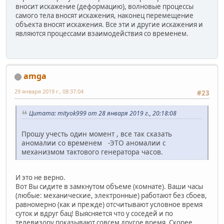
вносит искажение (деформацию), волновые процессы
самого тела вносят искажения, наконец перемещение
объекта вносят искажения. Все эти и другие искажения и
являются процессами взаимодействия со временем.
amga
29 января 2019 г., 08:37:04
#23
Цитата: mityok999 от 28 января 2019 г., 20:18:08
Прошу учесть один момент , все так сказать
аномалии со временем -ЭТО аномалии с
механизмом тактового генератора часов.
И это не верно.
Вот Вы сидите в замкнутом объеме (комнате). Ваши часы
(любые: механические, электронные) работают без сбоев,
равномерно (как и прежде) отсчитывают условное время
суток и вдруг бац! Выясняется что у соседей и по
телевизору показывают совсем другое время. Скорее