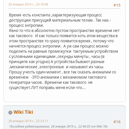
28 января 2019 г., 20:18:08
#15
Время -есть константа ,характеризующая процесс
деструкции присущий материальным телам . Так наз.-
процесс энтропии.
Явно то что в абсолютно пустом пространстве времени нет
как такового И как только появится хоть атом вещества в
этом пространстве то сразу появится время , потому что
начнётся процесс энтропии. А уж сам процесс можно
поделить на равные промежутки тактуемым устройством
с условными единицами ,секунды минуты , часы (в
принципе как угодно) А устройства бывают разные
,механические ,электронные и называют их часы.
Прошу учесть один момент , все так сказать аномалии со
временем -ЭТО аномалии с механизмом тактового
генератора часов. Времени как такового не
существует.ЛУТ поправь меня если что...
Wiki Tiki
28 января 2019 г., 22:23:11
#16
Последнее редактирование
: 28 января 2019 г., 22:46:03 от Wiki Tiki