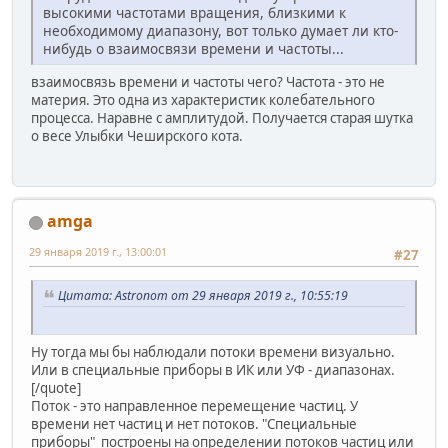
высокими частотами вращения, близкими к
необходимому диапазону, вот только думает ли кто-
нибудь о взаимосвязи времени и частоты...
взаимосвязь времени и частоты чего? Частота - это не
материя. Это одна из характеристик колебательного
процесса. Наравне с амплитудой. Получается старая шутка
о весе Улыбки Чеширского кота.
amga
29 января 2019 г., 13:00:01
#27
Цитата: Astronom от 29 января 2019 г., 10:55:19
Ну тогда мы бы наблюдали потоки времени визуально.
Или в специальные приборы в ИК или УФ - диапазонах.
[/quote]
Поток - это направленное перемещение частиц. У
времени нет частиц и нет потоков. "Специальные
приборы" построены на определении потоков частиц или