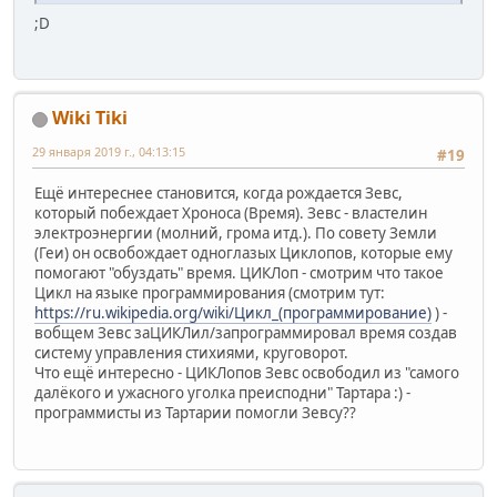
;D
Wiki Tiki
29 января 2019 г., 04:13:15
#19
Ещё интереснее становится, когда рождается Зевс,
который побеждает Хроноса (Время). Зевс - властелин
электроэнергии (молний, грома итд.). По совету Земли
(Геи) он освобождает одноглазых Циклопов, которые ему
помогают "обуздать" время. ЦИКЛоп - смотрим что такое
Цикл на языке программирования (смотрим тут:
https://ru.wikipedia.org/wiki/Цикл_(программирование)
) -
вобщем Зевс заЦИКЛил/запрограммировал время создав
систему управления стихиями, круговорот.
Что ещё интересно - ЦИКЛопов Зевс освободил из "самого
далёкого и ужасного уголка преисподни" Тартара :) -
программисты из Тартарии помогли Зевсу??