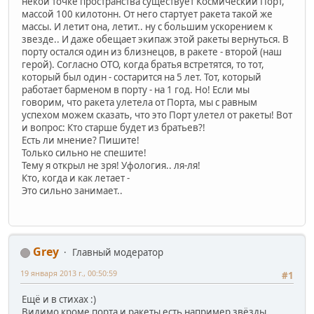
некой точке пространства существует Космический Порт,
массой 100 килотонн. От него стартует ракета такой же
массы. И летит она, летит.. ну с большим ускорением к
звезде.. И даже обещает экипаж этой ракеты вернуться. В
порту остался один из близнецов, в ракете - второй (наш
герой). Согласно ОТО, когда братья встретятся, то тот,
который был один - состарится на 5 лет. Тот, который
работает барменом в порту - на 1 год. Но! Если мы
говорим, что ракета улетела от Порта, мы с равным
успехом можем сказать, что это Порт улетел от ракеты! Вот
и вопрос: Кто старше будет из братьев?!
Есть ли мнение? Пишите!
Только сильно не спешите!
Тему я открыл не зря! Уфология.. ля-ля!
Кто, когда и как летает -
Это сильно занимает..
Grey
Главный модератор
19 января 2013 г., 00:50:59
#1
Ещё и в стихах :)
Видимо кроме порта и ракеты есть например звёзды.