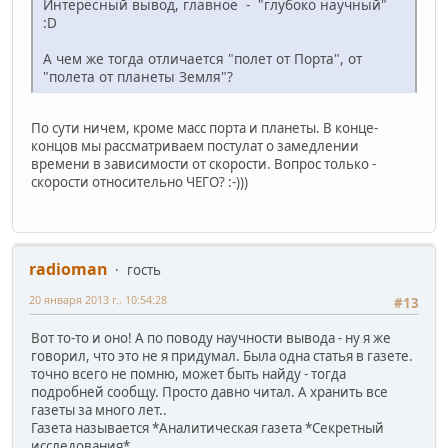
Интересный вывод, главное - "глубоко научный"
:D
А чем же тогда отличается "полет от Порта", от
"полета от планеты Земля"?
По сути ничем, кроме масс порта и планеты. В конце-
концов мы рассматриваем постулат о замедлении
времени в зависимости от скорости. Вопрос только -
скорости относительно ЧЕГО? :-)))
radioman
гость
20 января 2013 г., 10:54:28
#13
Вот то-то и оно! А по поводу научности вывода - ну я же
говорил, что это не я придумал. Была одна статья в газете.
точно всего не помню, может быть найду - тогда
подробней сообщу. Просто давно читал. А хранить все
газеты за много лет..
Газета называется *Аналитическая газета *Секретный
исследования*.