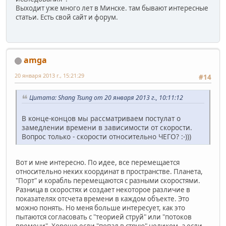
Выходит уже много лет в Минске. там бывают интересные
статьи. Есть свой сайт и форум.
amga
20 января 2013 г., 15:21:29
#14
Цитата: Shang Tsung от 20 января 2013 г., 10:11:12
В конце-концов мы рассматриваем постулат о
замедлении времени в зависимости от скорости.
Вопрос только - скорости относительно ЧЕГО? :-)))
Вот и мне интересно. По идее, все перемещается
относительно неких координат в пространстве. Планета,
"Порт" и корабль перемещаются с разными скоростями.
Разница в скоростях и создает некоторое различие в
показателях отсчета времени в каждом объекте. Это
можно понять. Но меня больше интересует, как это
пытаются согласовать с "теорией струй" или "потоков
времени". Хорошо если "попал в струю" целиком, а если