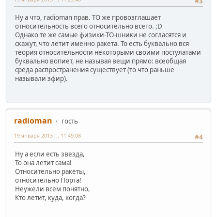
#3
Ну а что, radioman прав. ТО же провозглашает
относительность всего относительно всего. ;D
Однако те же самые физики-ТО-шники не согласятся и
скажут, что летит именно ракета. То есть буквально вся
теория относительности некоторыми своими постулатами
буквально вопиет, не называя вещи прямо: всеобщая
среда распространения существует (то что раньше
называли эфир).
radioman
гость
19 января 2013 г., 11:49:08
#4
Ну а если есть звезда,
То она летит сама!
Относительно ракеты,
относительно Порта!
Неужели всем понятно,
Кто летит, куда, когда?