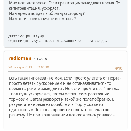
Мне вот интересно. Если гравитация замедляет время. То
антигравитация, ускоряет?
Или время пойдёт в обратную сторону?
Или антигравитация не возможна?
Двое смотрят в лужу.
один видит лужу, а второй отражающиеся в ней звёзды.
radioman
гость
20 января 2013 г., 02:04:30
#10
Есть такая гипотеза - не моя. Если просто улететь от Порта -
просто лететь с ускорением и не останавливаться - то
время на ракете замедлится. Но если пройти все 4 цикла..
- пол пути ускоряемся, потом оставшееся расстояние
тормозим. Затем разворот и такой же полет обратно. В
результате - время на корабле и в Порту окажется
одинаковым. То есть в процессе полета оно текло по
разному. Но при возвращении все скомпенсировалось.