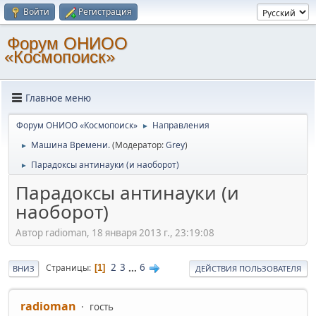
Войти
Регистрация
Форум ОНИОО
«Космопоиск»
Главное меню
Форум ОНИОО «Космопоиск»
Направления
►
Машина Времени.
(Модератор:
Grey
)
►
Парадоксы антинауки (и наоборот)
►
Парадоксы антинауки (и
наоборот)
Автор radioman, 18 января 2013 г., 23:19:08
2
3
...
6
Страницы
1
ВНИЗ
ДЕЙСТВИЯ ПОЛЬЗОВАТЕЛЯ
radioman
гость