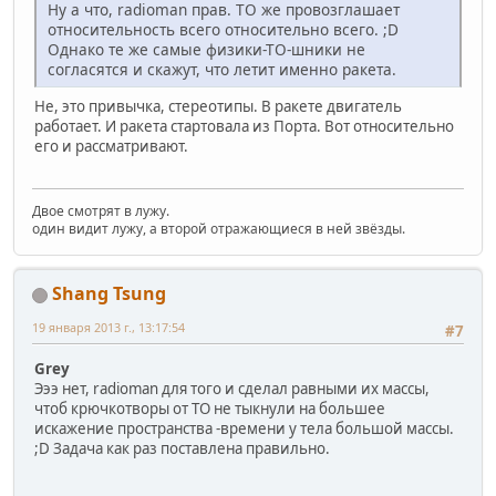
Ну а что, radioman прав. ТО же провозглашает
относительность всего относительно всего. ;D
Однако те же самые физики-ТО-шники не
согласятся и скажут, что летит именно ракета.
Не, это привычка, стереотипы. В ракете двигатель
работает. И ракета стартовала из Порта. Вот относительно
его и рассматривают.
Двое смотрят в лужу.
один видит лужу, а второй отражающиеся в ней звёзды.
Shang Tsung
19 января 2013 г., 13:17:54
#7
Grey
Эээ нет, radioman для того и сделал равными их массы,
чтоб крючкотворы от ТО не тыкнули на большее
искажение пространства -времени у тела большой массы.
;D Задача как раз поставлена правильно.