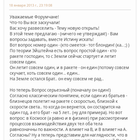
18 января 2013 г., 23:19:08
Уважаемые Форумчане!
Что-то Вы все заскучали!
Вас хочу развеселить - Тему новую открыть!
В этой теме предлагаю - (ничего не утверждая!) - Вам
вопросы задавать, вместе Истину искать!
Вот вопрос номер один - (кто смеется - тот блондин! (ка.. ;) )
По теории Эйштейна есть вопрос простой один - кто
ракете господин, то с Земли сейчас стартует и летит
совсем один.
Он летит совсем один, и в ракете - он един (потому совсем
скучает, хоть совсем один .. един..
На Земле остался Брат.. он ему совсем не рад..
Но теперь Вопрос серьезный (поначалу он один!)
Согласно классическим понятием, если один из братьев -
близнецов полетит на ракете с скоростью, близкой к
скорости света.. то когда он вернется, он состарится на
один год, а его брат - на 5 лет.. (ну для примера). Но вот
вопрос: в Космосе (а равно и в физике) при рассмотрении
процессов взаимодействия двух тел оба тела
равнозначны по важности. А влияет на В, и В влияет на А.
Согласны? Ну а теперь представим для наглядности, что в