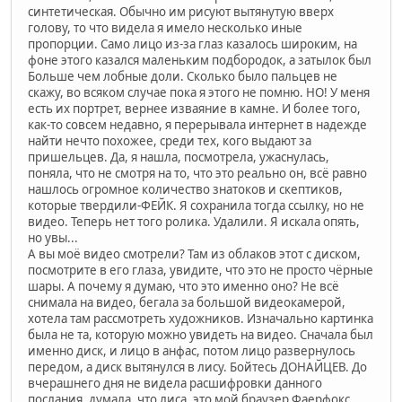
синтетическая. Обычно им рисуют вытянутую вверх
голову, то что видела я имело несколько иные
пропорции. Само лицо из-за глаз казалось широким, на
фоне этого казался маленьким подбородок, а затылок был
Больше чем лобные доли. Сколько было пальцев не
скажу, во всяком случае пока я этого не помню. НО! У меня
есть их портрет, вернее изваяние в камне. И более того,
как-то совсем недавно, я перерывала интернет в надежде
найти нечто похожее, среди тех, кого выдают за
пришельцев. Да, я нашла, посмотрела, ужаснулась,
поняла, что не смотря на то, что это реально он, всё равно
нашлось огромное количество знатоков и скептиков,
которые твердили-ФЕЙК. Я сохранила тогда ссылку, но не
видео. Теперь нет того ролика. Удалили. Я искала опять,
но увы...
А вы моё видео смотрели? Там из облаков этот с диском,
посмотрите в его глаза, увидите, что это не просто чёрные
шары. А почему я думаю, что это именно оно? Не всё
снимала на видео, бегала за большой видеокамерой,
хотела там рассмотреть художников. Изначально картинка
была не та, которую можно увидеть на видео. Сначала был
именно диск, и лицо в анфас, потом лицо развернулось
передом, а диск вытянулся в лису. Бойтесь ДОНАЙЦЕВ. До
вчерашнего дня не видела расшифровки данного
послания, думала, что лиса, это мой браузер Фаерфокс,