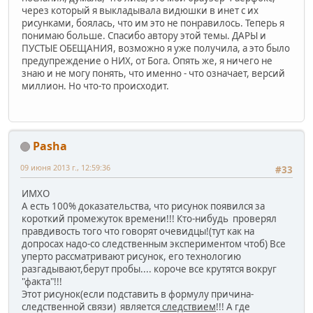
через который я выкладывала видюшки в инет с их
рисунками, боялась, что им это не понравилось. Теперь я
понимаю больше. Спасибо автору этой темы. ДАРЫ и
ПУСТЫЕ ОБЕЩАНИЯ, возможно я уже получила, а это было
предупреждение о НИХ, от Бога. Опять же, я ничего не
знаю и не могу понять, что именно - что означает, версий
миллион. Но что-то происходит.
Pasha
09 июня 2013 г., 12:59:36
#33
ИМХО
А есть 100% доказательства, что рисунок появился за
короткий промежуток времени!!! Кто-нибудь проверял
правдивость того что говорят очевидцы!(тут как на
допросах надо-со следственным экспериментом чтоб) Все
уперто рассматривают рисунок, его технологию
разгадывают,берут пробы.... короче все крутятся вокруг
"факта"!!!
Этот рисунок(если подставить в формулу причина-
следственной связи) является
следствием
!!! А где