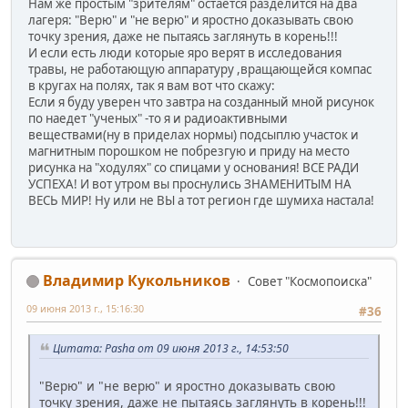
Нам же простым "зрителям" остается разделится на два
лагеря: "Верю" и "не верю" и яростно доказывать свою
точку зрения, даже не пытаясь заглянуть в корень!!!
И если есть люди которые яро верят в исследования
травы, не работающую аппаратуру ,вращающейся компас
в кругах на полях, так я вам вот что скажу:
Если я буду уверен что завтра на созданный мной рисунок
по наедет "ученых" -то я и радиоактивными
веществами(ну в приделах нормы) подсыплю участок и
магнитным порошком не побрезгую и приду на место
рисунка на "ходулях" со спицами у основания! ВСЕ РАДИ
УСПЕХА! И вот утром вы проснулись ЗНАМЕНИТЫМ НА
ВЕСЬ МИР! Ну или не ВЫ а тот регион где шумиха настала!
Владимир Кукольников
Совет "Космопоиска"
09 июня 2013 г., 15:16:30
#36
Цитата: Pasha от 09 июня 2013 г., 14:53:50
"Верю" и "не верю" и яростно доказывать свою
точку зрения, даже не пытаясь заглянуть в корень!!!