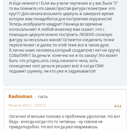
И еще немного ! Если вы учили черчение и у вас была "5"
то вы помните,что самая простая фигура геометрии -это
круг!!! Для начала возьмите циркуль и замерьте время
которое вам понадобится для построения окружности!
Теперь изобразите квадрат! Разница во времени
колоссальная!! А любой инженер вам скажет ,что с
помощью циркуля можно построить ЛЮБУЮ сложную
фигуру за несколько махов! Останется соединить точки
пересечения ! и далее по этой теме все в таком духе.
Я лично знаю человека,который создает(нет нет-не круги)
СОБЫТИЯ!!! За деньги конечно же и по заказу! Это может
быть что угодно,хоть след снежного чела, хоть
похищение нло! деньги решают все! А когда СМИ
подымит шумиху, ни кто уже и задумывается!
Radioman
гость
09 июня 2013 г., 13:25:12
#34
Логично! И весьма толково о проблемах уфологии. Но вот
беда - иногда когда что-то читаешь - ну совсем не
правдоподобно. Но вот когда разговариваешь