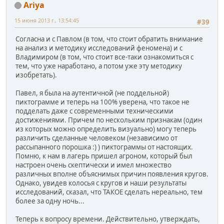
Ariya
15 июня 2013 г., 13:54:45
#39
Согласна и с Павлом (в том, что стоит обратить внимание
на анализ и методику исследований феномена) и с
Владимиром (в том, что стоит все-таки ознакомиться с
тем, что уже наработано, а потом уже эту методику
изобретать).
Павел, я была на аутентичной (не поддельной)
пиктограмме и теперь на 100% уверена, что такое не
подделать даже с современными техническими
достижениями. Причем по нескольким признакам (один
из которых можно определить визуально) могу теперь
различить сделанные человеком (независимо от
рассыпанного порошка :) ) пиктограммы от настоящих.
Помню, к нам в лагерь пришел агроном, который был
настроен очень скептически и имел множество
различных вполне объяснимых причин появления кругов.
Однако, увидев колосья с кругов и наши результаты
исследований, сказал, что ТАКОЕ сделать нереально, тем
более за одну ночь...
Теперь к вопросу времени. Действительно, утверждать,