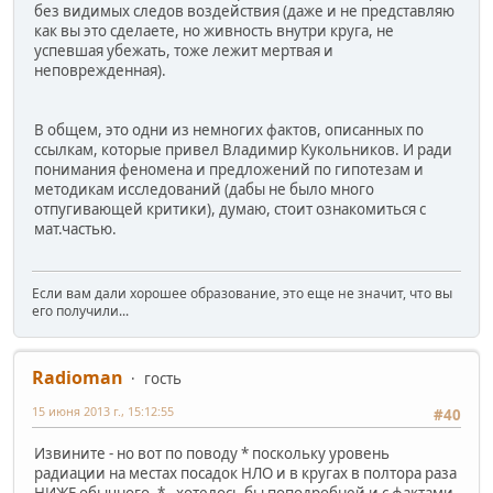
без видимых следов воздействия (даже и не представляю
как вы это сделаете, но живность внутри круга, не
успевшая убежать, тоже лежит мертвая и
неповрежденная).
В общем, это одни из немногих фактов, описанных по
ссылкам, которые привел Владимир Кукольников. И ради
понимания феномена и предложений по гипотезам и
методикам исследований (дабы не было много
отпугивающей критики), думаю, стоит ознакомиться с
мат.частью.
Если вам дали хорошее образование, это еще не значит, что вы
его получили...
Radioman
гость
15 июня 2013 г., 15:12:55
#40
Извините - но вот по поводу * поскольку уровень
радиации на местах посадок НЛО и в кругах в полтора раза
НИЖЕ обычного. * - хотелось бы поподробней и с фактами.