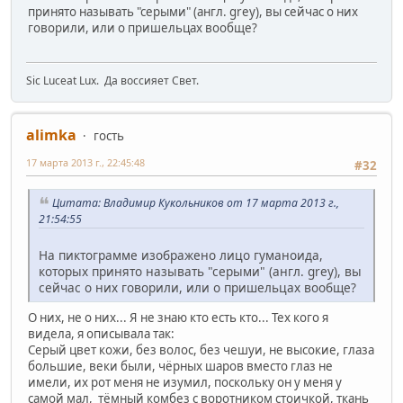
принято называть "серыми" (англ. grey), вы сейчас о них
говорили, или о пришельцах вообще?
Sic Luceat Lux. Да воссияет Свет.
alimka
гость
17 марта 2013 г., 22:45:48
#32
Цитата: Владимир Кукольников от 17 марта 2013 г.,
21:54:55
На пиктограмме изображено лицо гуманоида,
которых принято называть "серыми" (англ. grey), вы
сейчас о них говорили, или о пришельцах вообще?
О них, не о них... Я не знаю кто есть кто... Тех кого я
видела, я описывала так:
Серый цвет кожи, без волос, без чешуи, не высокие, глаза
большие, веки были, чёрных шаров вместо глаз не
имели, их рот меня не изумил, поскольку он у меня у
самой мал, тёмный комбез с воротником стоичкой, ткань