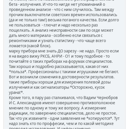
бета - излучения. И что-то нигде нет упоминаний о
проведенном анализе - что с ним случилось. Там между
прочим выключатели советских времен использовались
(да и не только там!) весьма поганого качества. Если долго
не пользоваться - глючат и надо несколько раз
пощелкать. А анализ неисправности сам по седе может
дать много материала - особенно если связаться с
ремонтниками и узнать статистику - что чаще всего
ломается (какой блок).
марку прибора мне знать ДО зарезу - не надо. Просто если
я на видео вижу РКСБ, АНРИ - О1 и тому подобное - то
почитайте о таких приборах на форумах специалистов.
Там хорошо и подробно рассказывается, какая от них
*польза*. Профессионалы с такими игрушками не бегают.
Вот и возникли сомнения в достоверности результатов.
такие приборы хороши для измерения полевой дозы
излучения и как сигнализаторы *Осторожно, кусок
урана!*.
Кроме того, я пару раз сталкивался, что Вадим Чернобров
И С. Александров имеют совершенно противоположное
мнение по одному и тому же вопросу. А измерение
радиации, по заверению специалистов, дело не простое.
Так что уж извините - одни заявления не *котируются*. Тут
надо знать кто по проффесии, чем и по какой методике
проводил исследования. И цифры конечно.