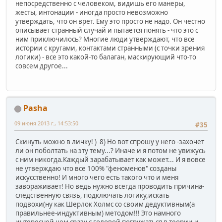
непосредственно с человеком, видишь его манеры,
жесты, интонации - иногда просто невозможно
утверждать, что он врет. Ему это просто не надо. Он честно
описывает странный случай и пытается понять - что это с
ним приключилось? Многие люди утверждают, что все
истории с кругами, контактами странными (с точки зрения
логики) - все это какой-то балаган, маскирующий что-то
совсем другое...
Pasha
09 июня 2013 г., 14:53:50
#35
Скинуть можно в личку! ) 8) Но вот спрошу у него -захочет
ли он поболтать на эту тему...? Иначе и я потом не увижусь
с ним никогда.Каждый зарабатывает как может... И я вовсе
не утверждаю что все 100% "феноменов" созданы
искусственно! И много чего есть такого что и меня
завораживает! Но ведь нужно всегда проводить причина-
следственную связь, подключать логику,искать
подвохи(ну как Шерлок Холмс со своим дедуктивным(а
правильнее-индуктивным) методом!!! Это намного