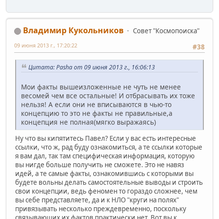
Владимир Кукольников
Совет "Космопоиска"
09 июня 2013 г., 17:20:22
#38
Цитата: Pasha от 09 июня 2013 г., 16:06:13
Мои факты вышеизложенные не чуть не менее
весомей чем все остальные! И отбрасывать их тоже
нельзя! А если они не вписываются в чью-то
концепцию то это не факты не правильные,а
концепция не полная(мягко выражаясь)
Ну что вы кипятитесь Павел? Если у вас есть интересные
ссылки, что ж, рад буду ознакомиться, а те ссылки которые
я вам дал, так там специфическая информация, которую
вы нигде больше получить не сможете. Это не навяз
идей, а те самые факты, ознакомившись с которыми вы
будете вольны делать самостоятельные выводы и строить
свои концепции, ведь феномен то гораздо сложнее, чем
вы себе представляете, да и к НЛО "круги на полях"
привязывать несколько преждевременно, поскольку
связывающих их фактов практически нет. Вот вы к