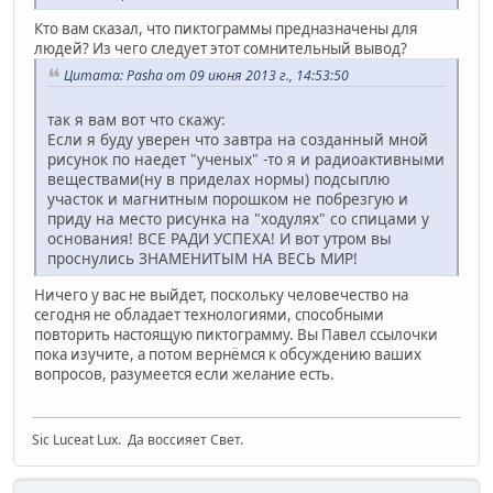
Кто вам сказал, что пиктограммы предназначены для
людей? Из чего следует этот сомнительный вывод?
Цитата: Pasha от 09 июня 2013 г., 14:53:50
так я вам вот что скажу:
Если я буду уверен что завтра на созданный мной
рисунок по наедет "ученых" -то я и радиоактивными
веществами(ну в приделах нормы) подсыплю
участок и магнитным порошком не побрезгую и
приду на место рисунка на "ходулях" со спицами у
основания! ВСЕ РАДИ УСПЕХА! И вот утром вы
проснулись ЗНАМЕНИТЫМ НА ВЕСЬ МИР!
Ничего у вас не выйдет, поскольку человечество на
сегодня не обладает технологиями, способными
повторить настоящую пиктограмму. Вы Павел ссылочки
пока изучите, а потом вернёмся к обсуждению ваших
вопросов, разумеется если желание есть.
Sic Luceat Lux. Да воссияет Свет.