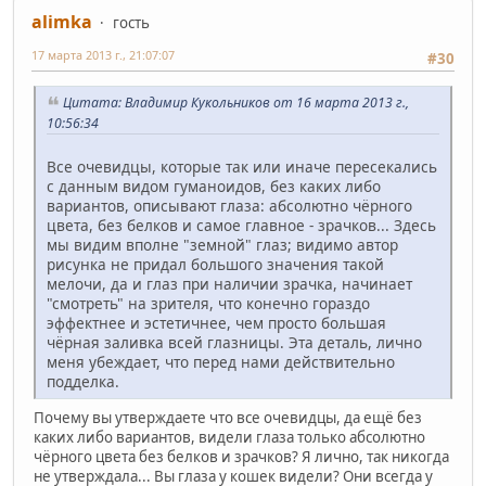
alimka
гость
17 марта 2013 г., 21:07:07
#30
Цитата: Владимир Кукольников от 16 марта 2013 г.,
10:56:34
Все очевидцы, которые так или иначе пересекались
с данным видом гуманоидов, без каких либо
вариантов, описывают глаза: абсолютно чёрного
цвета, без белков и самое главное - зрачков... Здесь
мы видим вполне "земной" глаз; видимо автор
рисунка не придал большого значения такой
мелочи, да и глаз при наличии зрачка, начинает
"смотреть" на зрителя, что конечно гораздо
эффектнее и эстетичнее, чем просто большая
чёрная заливка всей глазницы. Эта деталь, лично
меня убеждает, что перед нами действительно
подделка.
Почему вы утверждаете что все очевидцы, да ещё без
каких либо вариантов, видели глаза только абсолютно
чёрного цвета без белков и зрачков? Я лично, так никогда
не утверждала... Вы глаза у кошек видели? Они всегда у