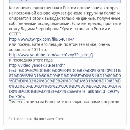
Космопоиск единственная в России организация, которая
на постоянной основе изучает феномен "круги на полях" и
опирается в своих выводах только на данные, полученные
собственными исследованиями. Если интересно, прочтите
книгу Вадима Черноброва "Круги на полях в России и
СССР":
http://www.twirpx.com/file/540104/
или послушайте его лекции по этой тематике, очень
хорошая от 2011-го:
http://www.youtube.com/watch?v=y3R-_vcld_Q
и последняя этого года:
http://video.yandex.ru/search?
text=%D0%B2%D0%B0%D0%B4%D0%B8%D0%BC%20%D1%
87%D0%B5%D1%80%D0%BD%D0%BE%D0%B1%D1%80%D0
%BE%D0%B2%20%D0%BE%20%D0%BA%D1%80%D1%83%D
0%B3%D0%B0%D1%85%20%D0%BD%D0%B0%20%D0%BF%
D0%BE%D0%BB%D1%8F%D1%85&where=all&filmId=C9OYy
DmX0Cw
Там есть ответы на большинство заданных вами вопросов.
Sic Luceat Lux. Да воссияет Свет.