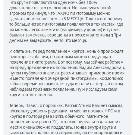
что круги появляются за одну ночь без 100%
доказательств, это голословно. Но вышеуказанный
агроном прикинул, что ТАКУЮ пиктограмму можно
сделать не меньше, чем за 3 МЕСЯЦА. Только вот почему-
то большинство пиктограмм появляются в тех местах, где
их можно легко заметить (например, у дороги) и тут же
бывают замечены, освещены в прессе и затоптаны :( Три
дня им не выдержать, не то что месяца.
И опять же, перед появлением кругов, ночью происходят
некоторые события, по которым можно предугадать
появление пиктограмм. Вот поэтому, мы сейчас работаем
на предупреждение их появления. Вадим Александрович,
путем глубокого анализа, рассчитывает примерное время
и место появления очередной пиктограммы. Космопоиск
заблаговременно выезжает туда и ставит лагерь, а потом
наблюдаем признаки появления. Ну и исследуем сами
круги соответственно.
Теперь, Павел, о порошках. РассыпАть их Вам нет смысла,
поскольку уровень радиации на местах посадок НЛО и в
кругах в полтора раза НИЖЕ обычного. Магнитное
склонение там равно "0", что тоже нереально для наших
мест и очень сложно подделать. Почва внутри круга и
сами колосья полностью стерильны, но не повреждены и