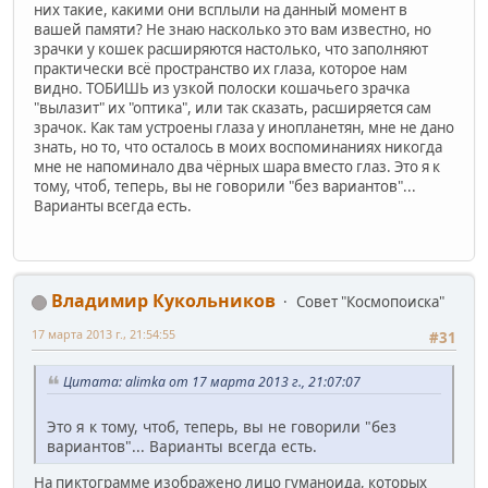
них такие, какими они всплыли на данный момент в
вашей памяти? Не знаю насколько это вам известно, но
зрачки у кошек расширяются настолько, что заполняют
практически всё пространство их глаза, которое нам
видно. ТОБИШЬ из узкой полоски кошачьего зрачка
"вылазит" их "оптика", или так сказать, расширяется сам
зрачок. Как там устроены глаза у инопланетян, мне не дано
знать, но то, что осталось в моих воспоминаниях никогда
мне не напоминало два чёрных шара вместо глаз. Это я к
тому, чтоб, теперь, вы не говорили "без вариантов"...
Варианты всегда есть.
Владимир Кукольников
Совет "Космопоиска"
17 марта 2013 г., 21:54:55
#31
Цитата: alimka от 17 марта 2013 г., 21:07:07
Это я к тому, чтоб, теперь, вы не говорили "без
вариантов"... Варианты всегда есть.
На пиктограмме изображено лицо гуманоида, которых