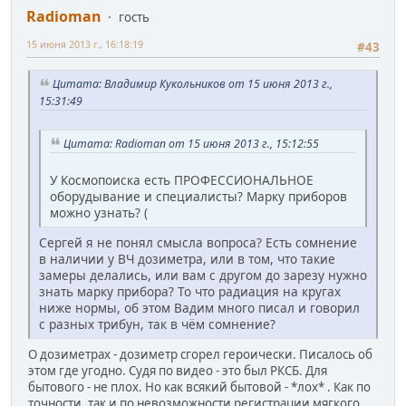
Radioman
гость
15 июня 2013 г., 16:18:19
#43
Цитата: Владимир Кукольников от 15 июня 2013 г.,
15:31:49
Цитата: Radioman от 15 июня 2013 г., 15:12:55
У Космопоиска есть ПРОФЕССИОНАЛЬНОЕ
оборудывание и специалисты? Марку приборов
можно узнать? (
Сергей я не понял смысла вопроса? Есть сомнение
в наличии у ВЧ дозиметра, или в том, что такие
замеры делались, или вам с другом до зарезу нужно
знать марку прибора? То что радиация на кругах
ниже нормы, об этом Вадим много писал и говорил
с разных трибун, так в чём сомнение?
О дозиметрах - дозиметр сгорел героически. Писалось об
этом где угодно. Судя по видео - это был РКСБ. Для
бытового - не плох. Но как всякий бытовой - *лох* . Как по
точности, так и по невозможности регистрации мягкого