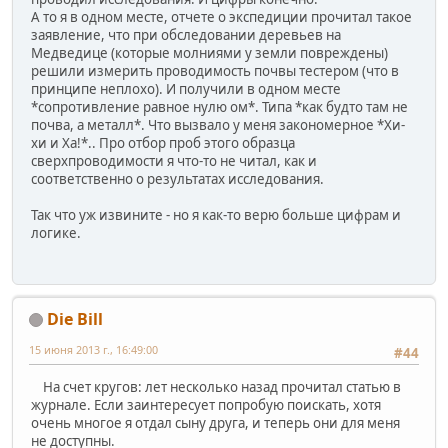
А то я в одном месте, отчете о экспедиции прочитал такое
заявление, что при обследовании деревьев на
Медведице (которые молниями у земли повреждены)
решили измерить проводимость почвы тестером (что в
принципе неплохо). И получили в одном месте
*сопротивление равное нулю ом*. Типа *как будто там не
почва, а металл*. Что вызвало у меня закономерное *Хи-
хи и Ха!*.. Про отбор проб этого образца
сверхпроводимости я что-то не читал, как и
соответственно о результатах исследования.
Так что уж извините - но я как-то верю больше цифрам и
логике.
Die Bill
15 июня 2013 г., 16:49:00
#44
На счет кругов: лет несколько назад прочитал статью в
журнале. Если заинтересует попробую поискать, хотя
очень многое я отдал сыну друга, и теперь они для меня
не доступны.