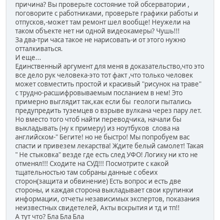
причина? Вы проверьте состояние той обсерватории ,
поговорите с работниками, проверьте графики работы и
отпусков,-может там ремонт шел вообще! Неужели на
таком объекте нет ни одной видеокамеры? Чушь!!!
За два-три часа такое не нарисовать-и от этого нужно
отталкиваться.
И еще...
Единственный аргумент для меня в доказательство,что это
все дело рук человека-это тот факт ,что только человек
может совместить простой и красивый "рисунок на траве"
с трудно-расшифровываемым посланием в нем! Это
примерно выглядит так,как если бы геологи пытались
предупредить туземцев о взрыве вулкана через пару лет.
Но вместо того чтоб найти переводчика, начали бы
выкладывать (ну к примеру) из ноутбуков слова на
английском-" Бегите! но не быстро! Мы попробуем вас
спасти и привезем лекарства! Ждите белый самолет! Такая
" Не стыковка" везде где есть след УФО! Логику ни кто не
отменял!!! Сходите на СУД!!! Посмотрите с какой
тщательностью там собраны данные с обеих
сторон(защита и обвинение) Есть вопрос и есть две
стороны, и каждая сторона выкладывает свои крупинки
информации, отчеты независимых экспертов, показания
неизвестных свидетелей, Акты вскрытия и тд и тп!!
А тут что? Бла Бла Бла