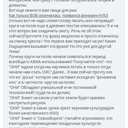
интересней чем сразу с головой погружаться в теории и
домыслы.
Вот еще немного вам пищи для ума:
Как только ВОВ окончилась -появился феномен НЛО!
(только вот не надо сломя голову писать,мол-неправда!!
круги на полях еще в древних текстах описывались! Я и на
этот вопрос вас озадачить смогу..Речь не об этом
сейчас!)Прочтите эту фразу медленно и просто откиньтесь
на спинку кресла-! Что первое вам приходит на ум? Какие
Ощущения вызывает эта фраза? Но это уже для другой
темы!
Почему круги на полях начали появляться в период
всеобщего АВИА-использования? Получается что?- что
"ОНИ" ждали когда мы научимся летать и только тогда
начали нам слать СМС? Далее...Я вам сейчас прочту кое
что из "досье" которое сам составил исходя из "феномена
нло" и в частности -кругов на полях:
"ОНИ" Обладают уникальной и не постижимой
технологией!! (судя по их делам)
"ОНИ" Знают на каком участке земли будет красиво
смотреться рисунок
"ОНИ" Знают в какие сроки зреет зерновая культура(для
более качественного ИЗО)
"ОНИ" Знают о "Севообороте" (читайте агрономию) -это
ежегодное перемещение посадочных культур по