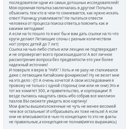
последователи одни из самых дотошных исследователей!
Моя скромная попытка заключалась в другом! Попытка
объяснить тем кто в чем-то сомневается, как нужно искать
ответ! Разницу улавливаете? Не пытаться отвести
человека от процесса поиска ответа,а пояснить как и
какими методами!
А если на то пошло то я мог бы и вам дать ссылки на то что
круги делают Летающие слоны с разным количеством
ног! (опрос детей до 7 лет)
Ссылка на чью-либо статью или лекцию не подтверждает
и не опровергает всего произошедшего! А вот личное
рассмотрение вопроса без предвзятости-это уже более
надежный источник!
И поверьте я верю в "НИХ" ! Хоть и не разу не сталкивался
даже с летающим Китайским фонариком!! Ну не везет мне
на это дело :-[!!! А очень хочется! А свои исследования я
провожу не только с одной стороны( они или не они) Это и
тот же комитет 300, и правительство, и корпорации! Я
везде пытаюсь нащупать связь-ибо собрав все миллион
пазлов ВЫ сможете увидеть всю картину!
Мои факты вышеизложенные не чуть не менее весомей
чем все остальные! И отбрасывать их тоже нельзя! А если
они не вписываются в чью-то концепцию то это не факты
не правильные,а концепция не полная(мягко выражаясь)