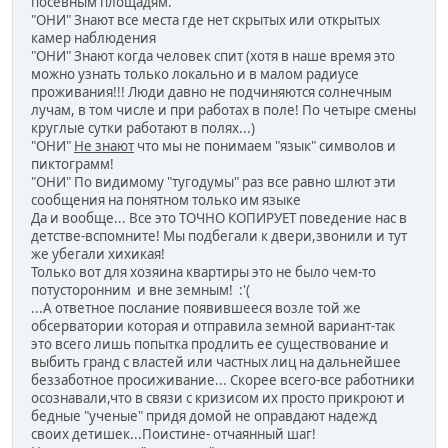
посевным площадям.
"ОНИ" Знают все места где нет скрытых или открытых
камер наблюдения
"ОНИ" Знают когда человек спит (хотя в наше время это
можно узнать только локально и в малом радиусе
проживания!!! Люди давно не подчиняются солнечным
лучам, в том числе и при работах в поле! По четыре смены
круглые сутки работают в полях...)
"ОНИ"
Не знают
что мы не понимаем "язык" символов и
пиктограмм!
"ОНИ" По видимому "тугодумы" раз все равно шлют эти
сообщения на понятном только им языке
Да и вообще... Все это ТОЧНО КОПИРУЕТ поведение нас в
детстве-вспомните! Мы подбегали к двери,звонили и тут
же убегали хихикая!
Только вот для хозяина квартиры это не было чем-то
потусторонним и вне земным! :'(
...А ответное послание появившееся возле той же
обсерватории которая и отправила земной вариант-так
это всего лишь попытка продлить ее существование и
выбить гранд с властей или частных лиц на дальнейшее
беззаботное просиживание... Скорее всего-все работники
осознавали,что в связи с кризисом их просто прикроют и
бедные "ученые" придя домой не оправдают надежд
своих детишек...Поистине- отчаянный шаг!