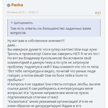
Pasha
09 июня 2013 г., 16:06:13
#37
Цитировать
Там есть ответы на большинство заданных вами
вопросов.
Ну вот вам и собственное мнение!!!!
дааа...
Вы наверное думаете что я супер скептик! Или еще хуже-
Тролль и провокатор! Смею вас заверить-НЕТ! Я не из тех !
Но вот вы Владимир Кукольников! Вы вставили свой
комментарий в данную тему-а по сути не затронули
проблему поднятую в ней!!! Ваш коммент-это что то типа:
"Вот тебе литература и видео, почитай что умные люди
говорят, а потом вякай! Они по боле тебя в поле-то
пробыли !"
И вопросы я не задавал !(на ответы которых ,якобы, вы мне
ссылки дали) Я сам разбираюсь в интересующих меня
вопросах! И в "нужном направлении меня не нужно
подталкивать(в отличии от вас)!
"Космопоиск" мною уважаемая организация! И я ее не
коим образом не дискредитирую! Вадим и его