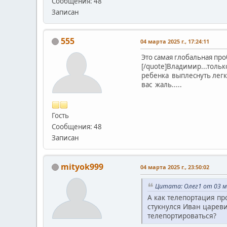
Сообщения: 48
Записан
555
04 марта 2025 г., 17:24:11
Это самая глобальная пр
[/quote]Владимир...толь
ребенка выплеснуть лег
вас жаль.....
Гость
Сообщения: 48
Записан
mityok999
04 марта 2025 г., 23:50:02
Цитата: Олег1 от 03 ма
А как телепортация пр
стукнулся Иван царевич
телепортироваться?