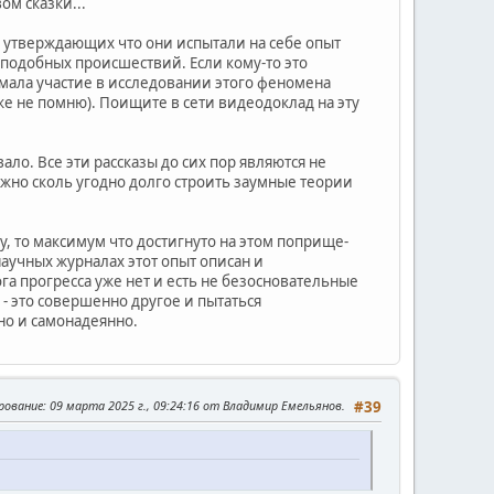
ом сказки...
ев утверждающих что они испытали на себе опыт
 подобных происшествий. Если кому-то это
мала участие в исследовании этого феномена
е не помню). Поищите в сети видеодоклад на эту
ало. Все эти рассказы до сих пор являются не
можно сколь угодно долго строить заумные теории
у, то максимум что достигнуто на этом поприще-
научных журналах этот опыт описан и
га прогресса уже нет и есть не безосновательные
 - это совершенно другое и пытаться
но и самонадеянно.
рование
: 09 марта 2025 г., 09:24:16 от Владимир Емельянов.
#39