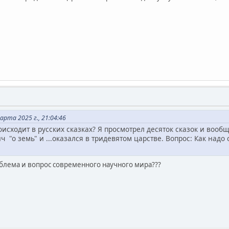
рта 2025 г., 21:04:46
оисходит в русских сказках? Я просмотрел десяток сказок и вооб
 "о земь" и ...оказался в тридевятом царстве. Вопрос: Как надо с
облема и вопрос современного научного мира???