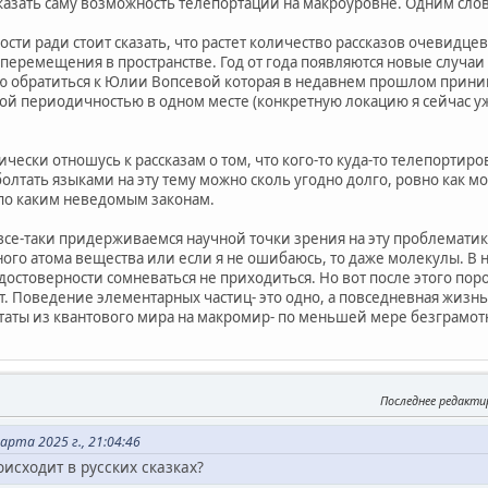
казать саму возможность телепортации на макроуровне. Одним слов
сти ради стоит сказать, что растет количество рассказов очевидц
перемещения в пространстве. Год от года появляются новые случаи
ю обратиться к Юлии Вопсевой которая в недавнем прошлом прини
ой периодичностью в одном месте (конкретную локацию я сейчас уж
ически отношусь к рассказам о том, что кого-то куда-то телепортиров
болтать языками на эту тему можно сколь угодно долго, ровно как 
 по каким неведомым законам.
все-таки придерживаемся научной точки зрения на эту проблематик
ого атома вещества или если я не ошибаюсь, то даже молекулы. В 
достоверности сомневаться не приходиться. Но вот после этого поро
ет. Поведение элементарных частиц- это одно, а повседневная жизнь
таты из квантового мира на макромир- по меньшей мере безграмот
Последнее редакти
рта 2025 г., 21:04:46
оисходит в русских сказках?