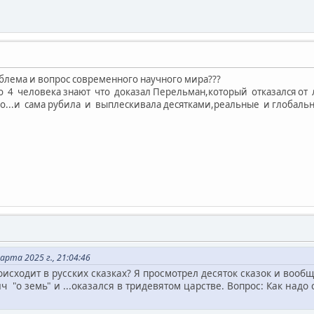
облема и вопрос современного научного мира???
ко 4 человека знают что доказал Перельман,который отказался от 
ко...и сама рубила и выплескивала десятками,реальные и глобал
рта 2025 г., 21:04:46
оисходит в русских сказках? Я просмотрел десяток сказок и вооб
 "о земь" и ...оказался в тридевятом царстве. Вопрос: Как надо с