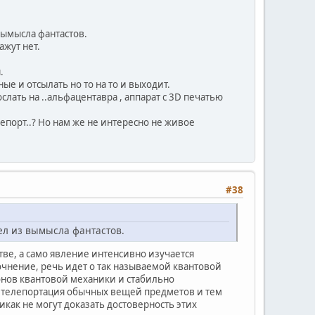
вымысла фантастов.
ажут нет.
.
ые и отсылать но то на то и выходит.
лать на ..альфацентавра , аппарат с 3D печатью
порт..? Но нам же не интересно не живое
#38
ел из вымысла фантастов.
е, а само явление интенсивно изучается
очнение, речь идет о так называемой квантовой
конов квантовой механики и стабильно
от телепортация обычных вещей предметов и тем
как не могут доказать достоверность этих