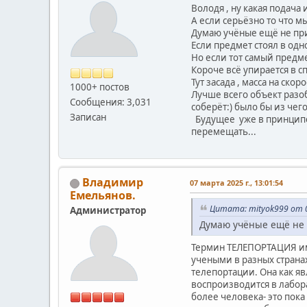
Володя , ну какая подача 
А если серьёзно то что м
Думаю учёные ещё не при
Если предмет стоял в одн
Но если тот самый предме
Короче всё упирается в 
Тут засада , масса на ск
1000+ постов
Лучше всего объект разоб
Сообщения: 3,031
соберёт:) было бы из чего
Записан
Будущее уже в принципе 
перемещать...
Владимир
07 марта 2025 г., 13:01:54
Емельянов.
Цитата: mityok999 от 0
Администратор
Думаю учёные ещё не 
Термин ТЕЛЕПОРТАЦИЯ име
учеными в разных странах
телепортации. Она как яв
воспроизводится в лабор
более человека- это пок