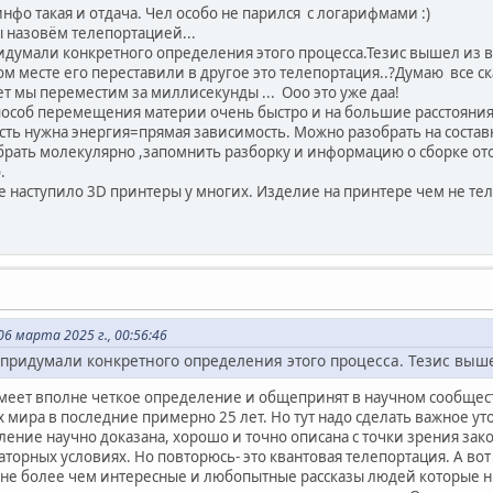
инфо такая и отдача. Чел особо не парился с логарифмами :)
ы назовём телепортацией...
думали конкретного определения этого процесса.Тезис вышел из 
ом месте его переставили в другое это телепортация..?Думаю все ск
т мы переместим за миллисекунды ... Ооо это уже даа!
способ перемещения материи очень быстро и на большие расстояния
орость нужна энергия=прямая зависимость. Можно разобрать на составн
рать молекулярно ,запомнить разборку и информацию о сборке отос
.
наступило 3D принтеры у многих. Изделие на принтере чем не теле
6 марта 2025 г., 00:56:46
придумали конкретного определения этого процесса. Тезис выш
ет вполне четкое определение и общепринят в научном сообществ
 мира в последние примерно 25 лет. Но тут надо сделать важное ут
ление научно доказана, хорошо и точно описана с точки зрения за
аторных условиях. Но повторюсь- это квантовая телепортация. А в
а не более чем интересные и любопытные рассказы людей которые ни