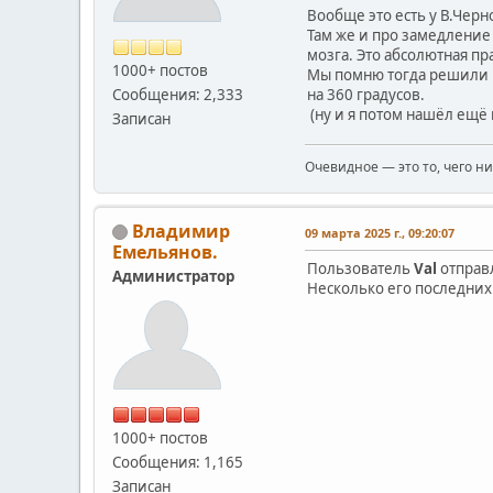
Вообще это есть у В.Черн
Там же и про замедление 
мозга. Это абсолютная прав
1000+ постов
Мы помню тогда решили из
на 360 градусов.
Сообщения: 2,333
(ну и я потом нашёл ещё 
Записан
Очевидное — это то, чего н
Владимир
09 марта 2025 г., 09:20:07
Емельянов.
Пользователь
Val
отправл
Администратор
Несколько его последних
1000+ постов
Сообщения: 1,165
Записан