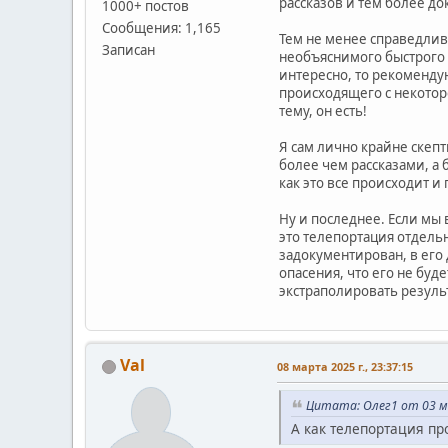
рассказов и тем более до
1000+ постов
Сообщения: 1,165
Тем не менее справедливо
Записан
необъяснимого быстрого 
интересно, то рекоменду
происходящего с некотор
тему, он есть!
Я сам лично крайне скепт
более чем рассказами, а 
как это все происходит и
Ну и последнее. Если мы 
это телепортация отдельн
задокументирован, в его 
опасения, что его не буд
экстраполировать резуль
Val
08 марта 2025 г., 23:37:15
Цитата: Олег1 от 03 ма
А как телепортация пр