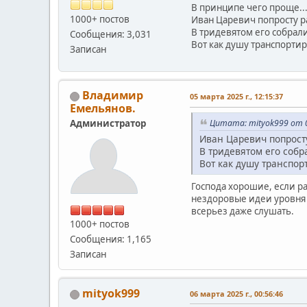
В принципе чего проще..
1000+ постов
Иван Царевич попросту р
В тридевятом его собрали
Сообщения: 3,031
Вот как душу транспортир
Записан
Владимир
05 марта 2025 г., 12:15:37
Емельянов.
Администратор
Цитата: mityok999 от 0
Иван Царевич попрост
В тридевятом его собр
Вот как душу транспор
Господа хорошие, если ра
нездоровые идеи уровня 
всерьез даже слушать.
1000+ постов
Сообщения: 1,165
Записан
mityok999
06 марта 2025 г., 00:56:46