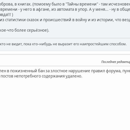
оброва, в книгах. (помоему было в "Тайны времени" - там исчезновен
времени - у него в афгане, из автомата в упор. А у меня... - ну в 
да!!! )
 статистики сказок и происшествий в войну и из истории, что везд
кое-что более серьёзное).
икто не видит, пока кто–нибудь не выразит его наипростейшим способом.
Последнее редакти
ен в пожизненный бан за злостное нарушение правил форума, пунк
 постов непотребного содержания удалено.