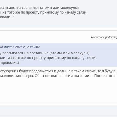
.
ассыпался на составные (атомы или молекулы)
 из того же по проекту принятому по каналу связи.
овали..?
Последнее редакти
4 марта 2025 г., 23:50:02
у рассыпался на составные (атомы или молекулы)
али из того же по проекту принятому по каналу связи.
тировали..?
ссуждения будут продолжаться и дальше в таком ключе, то я буду 
малолетних юнцов. Обосновывать версии сказками.... После этого 