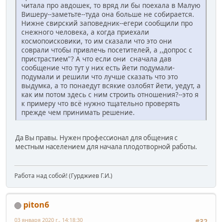
читала про авдошек, то вряд ли бы поехала в Малую
Вишеру--заметьте--туда она больше не собирается.
Нижне свирский заповедник--егери сообщили про
снежного человека, а когда приехали
космопоисковики, то им сказали что это они
соврали чтобы привлечь посетителей, а ,,допрос с
пристрастием"? А что если они сначала дав
сообщение что тут у них есть йети подумали-
подумали и решили что лучше сказать что это
выдумка, а то понаедут всякие озлобят йети, уедут, а
как им потом здесь с ним строить отношения?--это я
к примеру что всё нужно тщательно проверять
прежде чем принимать решение.
Да Вы правы. Нужен профессионал для общения с
местным населением для начала плодотворной работы.
Работа над собой! (Гурджиев Г.И.)
piton6
03 января 2020 г., 14:18:30
#32