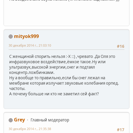
mityok999
30 декабря 2014 г., 21:03:10
#16
С женщиной спорить нельзя :-X ::) ,чревато .Да Оля это
инфразвуковое воздействие,ёмкое такое.Ну или
ультразвук,высокой энергии,снег и подтаял
концентр.ложбинками.
Ну а вообще то правильно,если бы снег лежал на
мембране которая излучает звуковые колебания орпед.
частоты.
А почему больше ни кто не заметил сей факт?
Grey
Главный модератор
30 декабря 2014 г., 21:35:38
#17