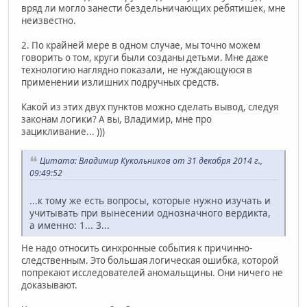
вряд ли могло занести бездельничающих ребятишек, мне
неизвестно.
2. По крайней мере в одном случае, мы точно можем
говорить о том, круги были созданы детьми. Мне даже
технологию наглядно показали, не нуждающуюся в
применении излишних подручных средств.
Какой из этих двух пунктов можно сделать вывод, следуя
законам логики? А вы, Владимир, мне про
зацикливание... )))
Цитата: Владимир Кукольников от 31 декабря 2014 г.,
09:49:52
...к тому же есть вопросы, которые нужно изучать и
учитывать при вынесении однозначного вердикта,
а именно: 1... 3...
Не надо относить синхронные события к причинно-
следственным. Это большая логическая ошибка, которой
попрекают исследователей аномальщины. Они ничего не
доказывают.