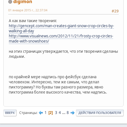
digimon
01 января 2015 г., 22:37:04
#29
А как вам такие творения:
http://gencept.com/man-creates-giant-snow-crop-circles-by-
walking-all-day
http://www.visualnews.com/2012/11/21/frosty-crop-circles-
made-with-snowshoes/
на этих страницах утверждается, что эти творения сделаны
людьми.
по крайней мере надпись про фейсбук сделана
человеком. Интересно, тем же самым, что делал
пиктограмму? Но буквы там разного размера, явно
пиктограмма более высокого качества, чем надпись.
1
3
4
...
8
Страницы
2
ВВЕРХ
ДЕЙСТВИЯ ПОЛЬЗОВАТЕЛЯ