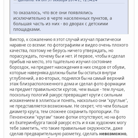
то оказалось, что все они появлялись
исключительно в черте населенных пунктов, а
большая часть из них - во дворах с детскими
площадками.
Виктор, к сожалению я этот случай изучал практически
наравне со всеми: по фотографиям и видео очень плохого
качества, поэтому не берусь ничего утверждать, но
порассуждать, почему бы и нет. И первое, чтобы я сделал
прибыв на место, это тщательно изучил состояние
бороздок, на предмет нахождения в них следов от обуви,
которые наверняка должны были бы остаться внутри
углублений, а во-вторых, поднялся бы на самый верхний
этаж близрасположенного дома и сделал фото формации
на предмет правильности кругов, чем выше - тем лучше,
поскольку пологий ракурс превращает круги с сильным
искажением в эллипсы и понять, насколько они "круглые",
не представляется возможным. Не секрет, что чем больше
диаметр круга, тем сложнее сохранить пропорции. По
Пензенским "кругам" такие фотки отсутствуют, но на фото
из Екатеринбурга такой ракурс есть и я как художник могу
тебе заметить, что такие правильные окружности, даже
сделав предварительную разметку, сделать
невозможно
,