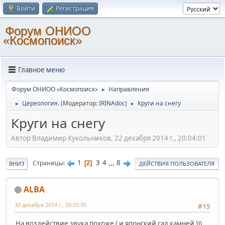
Войти
Регистрация
Форум ОНИОО
«Космопоиск»
Главное меню
Форум ОНИОО «Космопоиск»
Направления
►
Цереология.
(Модератор:
IRINAdoc
)
Круги на снегу
►
►
Круги на снегу
Автор Владимир Кукольников, 22 декабря 2014 г., 20:04:01
1
3
4
...
8
Страницы
2
ВНИЗ
ДЕЙСТВИЯ ПОЛЬЗОВАТЕЛЯ
ALBA
30 декабря 2014 г., 20:55:35
#15
На воздействие звука похоже ( и японский сад камней )))