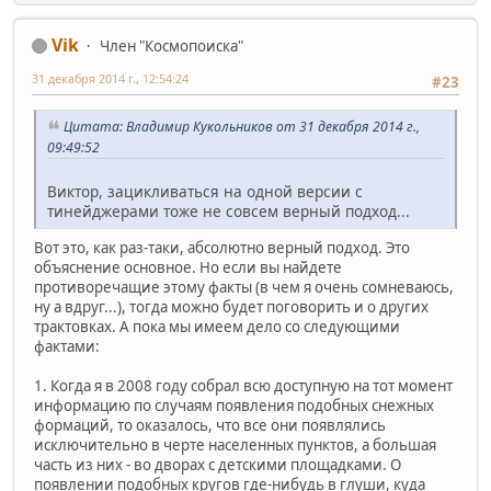
Vik
Член "Космопоиска"
31 декабря 2014 г., 12:54:24
#23
Цитата: Владимир Кукольников от 31 декабря 2014 г.,
09:49:52
Виктор, зацикливаться на одной версии с
тинейджерами тоже не совсем верный подход...
Вот это, как раз-таки, абсолютно верный подход. Это
объяснение основное. Но если вы найдете
противоречащие этому факты (в чем я очень сомневаюсь,
ну а вдруг...), тогда можно будет поговорить и о других
трактовках. А пока мы имеем дело со следующими
фактами:
1. Когда я в 2008 году собрал всю доступную на тот момент
информацию по случаям появления подобных снежных
формаций, то оказалось, что все они появлялись
исключительно в черте населенных пунктов, а большая
часть из них - во дворах с детскими площадками. О
появлении подобных кругов где-нибудь в глуши, куда