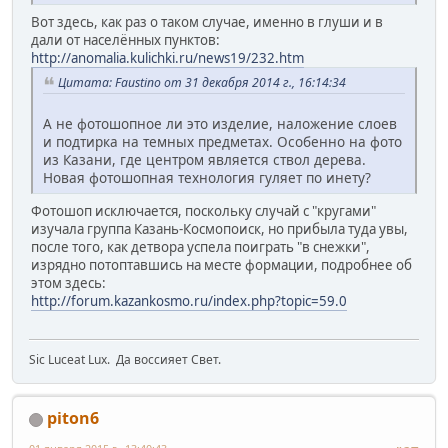
Вот здесь, как раз о таком случае, именно в глуши и в
дали от населённых пунктов:
http://anomalia.kulichki.ru/news19/232.htm
Цитата: Faustino от 31 декабря 2014 г., 16:14:34
А не фотошопное ли это изделие, наложение слоев
и подтирка на темных предметах. Особенно на фото
из Казани, где центром является ствол дерева.
Новая фотошопная технология гуляет по инету?
Фотошоп исключается, поскольку случай с "кругами"
изучала группа Казань-Космопоиск, но прибыла туда увы,
после того, как детвора успела поиграть "в снежки",
изрядно потоптавшись на месте формации, подробнее об
этом здесь:
http://forum.kazankosmo.ru/index.php?topic=59.0
Sic Luceat Lux. Да воссияет Свет.
piton6