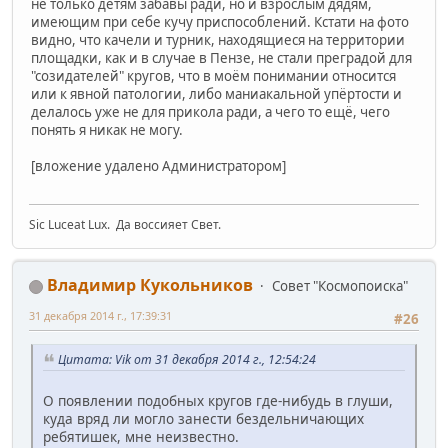
не только детям забавы ради, но и взрослым дядям,
имеющим при себе кучу приспособлений. Кстати на фото
видно, что качели и турник, находящиеся на территории
площадки, как и в случае в Пензе, не стали преградой для
"созидателей" кругов, что в моём понимании относится
или к явной патологии, либо маниакальной упёртости и
делалось уже не для прикола ради, а чего то ещё, чего
понять я никак не могу.
[вложение удалено Администратором]
Sic Luceat Lux. Да воссияет Свет.
Владимир Кукольников
Совет "Космопоиска"
31 декабря 2014 г., 17:39:31
#26
Цитата: Vik от 31 декабря 2014 г., 12:54:24
О появлении подобных кругов где-нибудь в глуши,
куда вряд ли могло занести бездельничающих
ребятишек, мне неизвестно.