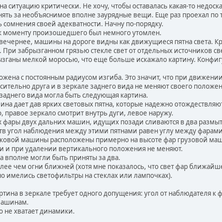
а ситуацию критически. Не хочу, чтобы оставалась какая-то недоск
ринять за необъяснимое вполне заурядные вещи. Еще раз проехал по
 сомнения своей адекватности. Начну по-порядку.
и к моменту произошедшего был немного утомлен.
ечернее, машины на дороге видны как движущиеся пятна света. Кр
 При забрызганном грязью стекле свет от отдельных источников све
ызганы мелкой моросью, что еще больше искажало картину. Конфиг
ложена с постоянным радиусом изгиба. Это значит, что при движен
ительно друга и в зеркале заднего вида не меняют своего положен
 заднего вида могла быть следующая картина.
на дает дав ярких световых пятна, которые надежно отождествляют
, правое зеркало смотрит внутрь дуги, левое наружу.
 фары двух дальних машин, идущих позади сливаются в два размыт
ств угол наблюдения между этими пятнами равен углу между фара
гковой машины расположены примерно на высоте фар грузовой машин
и и при удалении вертикального положения не меняют.
а вполне могли быть приняты за два.
лее чем огни ближней (хотя мне показалось, что свет фар ближайш
о имелись светофильтры на стеклах или лампочках).
артина в зеркале требует одного допущения: угол от наблюдателя 
машинам.
о не хватает динамики.