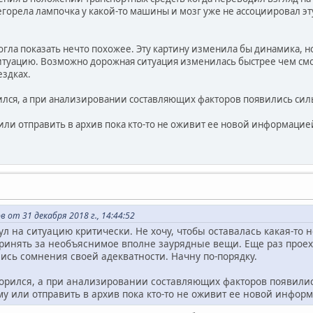
горела лампочка у какой-то машины и мозг уже не ассоциировал эт
гла показать нечто похожее. Эту картину изменила бы динамика, 
туацию. Возможно дорожная ситуация изменилась быстрее чем смо
ездках.
лся, а при анализировании составляющих факторов появились сил
или отправить в архив пока кто-то не оживит ее новой информацие
от 31 декабря 2018 г., 14:44:52
л на ситуацию критически. Не хочу, чтобы оставалась какая-то 
 принять за необъяснимое вполне заурядные вещи. Еще раз прое
ись сомнения своей адекватности. Начну по-порядку.
орился, а при анализировании составляющих факторов появили
у или отправить в архив пока кто-то не оживит ее новой инфор