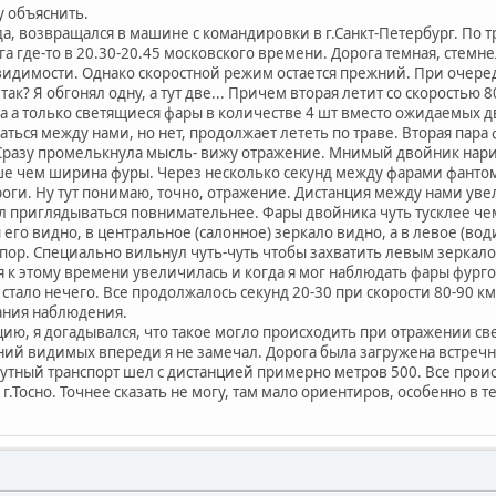
у объяснить.
да, возвращался в машине с командировки в г.Санкт-Петербург. По
га где-то в 20.30-20.45 московского времени. Дорога темная, стемнел
идимости. Однако скоростной режим остается прежний. При очеред
так? Я обгонял одну, а тут две... Причем вторая летит со скоростью 
а а только светящиеся фары в количестве 4 шт вместо ожидаемых д
ться между нами, но нет, продолжает лететь по траве. Вторая пар
. Сразу промелькнула мысль- вижу отражение. Мнимый двойник нарис
ше чем ширина фуры. Через несколько секунд между фарами фанто
ги. Ну тут понимаю, точно, отражение. Дистанция между нами увели
тал приглядываться повнимательнее. Фары двойника чуть тусклее чем
его видно, в центральное (салонное) зеркало видно, а в левое (во
ступор. Специально вильнул чуть-чуть чтобы захватить левым зеркал
я к этому времени увеличилась и когда я мог наблюдать фары фур
стало нечего. Все продолжалось секунд 20-30 при скорости 80-90 км
ания наблюдения.
цию, я догадывался, что такое могло происходить при отражении с
ний видимых впереди я не замечал. Дорога была загружена встреч
путный транспорт шел с дистанцией примерно метров 500. Все прои
г.Тосно. Точнее сказать не могу, там мало ориентиров, особенно в т