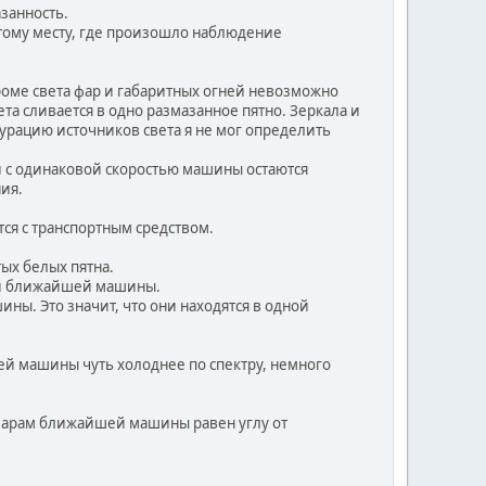
азанность.
 тому месту, где произошло наблюдение
оме света фар и габаритных огней невозможно
та сливается в одно размазанное пятно. Зеркала и
урацию источников света я не мог определить
ии с одинаковой скоростью машины остаются
ия.
ся с транспортным средством.
ых белых пятна.
ми ближайшей машины.
ы. Это значит, что они находятся в одной
ей машины чуть холоднее по спектру, немного
к фарам ближайшей машины равен углу от