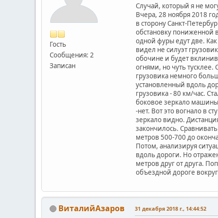
Случай, который я не мог
Вчера, 28 ноября 2018 го
в сторону Санкт-Петербур
обстановку пониженной в
одной фуры едут две. Как 
Гость
видел не силуэт грузовик
Сообщения: 2
обочине и будет вклинива
Записан
огнями, но чуть тусклее
грузовика немного боль
установленный вдоль доро
грузовика - 80 км/час. С
боковое зеркало машины 
-нет. Вот это вогнало в 
зеркало видно. Дистанци
закончилось. Сравнивать 
метров 500-700 до оконч
Потом, анализируя ситуа
вдоль дороги. Но отраже
метров друг от друга. По
объездной дороге вокруг 
ВиталийАзаров
31 декабря 2018 г., 14:44:52