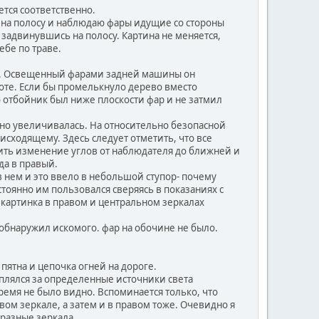
тся соответственно.
на полосу и наблюдаю фары идущие со стороны
задвинувшись на полосу. Картина не меняется,
ебе по траве.
ги. Освещенный фарами задней машины он
оте. Если бы промелькнуло дерево вместо
 отбойник был ниже плоскости фар и не затмил
но увеличивалась. На относительно безопасной
исходящему. Здесь следует отметить, что все
тить изменение углов от наблюдателя до ближней и
да в правый.
 нем и это ввело в небольшой ступор- почему
стоянно им пользовался сверяясь в показаниях с
картинка в правом и центральном зеркалах
 обнаружил искомого. фар на обочине не было.
пятна и цепочка огней на дороге.
плялся за определенные источники света
ремя не было видно. Вспоминается только, что
ом зеркале, а затем и в правом тоже. Очевидно я
разные зеркала.