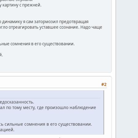
у картину с прежней.
но динамику я сам затормозил предотвращая
гло отреагировать уставшее сознание. Надо чаще
ьные сомнения в его существовании.
й.
#2
недосказанность.
хал по тому месту, где произошло наблюдение
сь сильные сомнения в его существовании.
мацией.