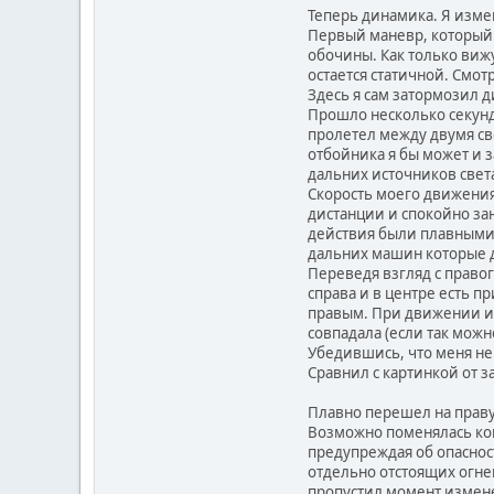
Теперь динамика. Я изме
Первый маневр, который 
обочины. Как только виж
остается статичной. Смотр
Здесь я сам затормозил 
Прошло несколько секунд
пролетел между двумя св
отбойника я бы может и 
дальних источников свет
Скорость моего движения
дистанции и спокойно зан
действия были плавными 
дальних машин которые д
Переведя взгляд с право
справа и в центре есть п
правым. При движении ис
совпадала (если так можн
Убедившись, что меня не
Сравнил с картинкой от з
Плавно перешел на праву
Возможно поменялась кон
предупреждая об опаснос
отдельно отстоящих огне
пропустил момент измене