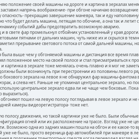
няю положение своей машины на дороге и картина в зеркалах меняе
заставил напрячь воображение- при обгоне начинаю возвращение 
у опасность- прекращаю завершение маневра, так и еду наполовину 
ю что будет делать машина, летящая по обочине, а она так и летит с
динамику событий дабы предотвратить возможную аварию.
 и в свете фар промелькнул отбойник установленный у края доро
етовыми пятнами от дальних машин, чуть ниже их и скрылся в темн
заметил прерывание светового потока от самой дальней машины, но
а.
 была выше чем у обгоняемой машины и дистанция все время плав
ял положенное место на своей полосе и стал присматриваться к про
и картинка в зеркале тоже менялась очень плавно и я мог не заме
олжны были возникнуть при перестроении из половины левого ря
го бокового зеркала на левое я не обнаружил фар машины-фантома в
ризрак, а слева нет. Раньше не упоминал центральное зеркало, но по
пользую центральное зеркало едва ли не чаще чем боковые. Пока 
о выразиться).
 обгоняют пошел на левую полосу поглядывая в левое зеркало и не
адней камеры видеорегистратора- тоже нет.
ю полосу движения, но такой картинки уже не было. Были обычные 
фигурация огней или их расположение на трассе. Взгляд уже не це
ти. Возможно одна из задних машин пошла на обгон и ее какое-то в
й уже не было, просто вереница фар автомобилей при маневре в лев
ния в положении транспортных средств когда переводил взгляд на 