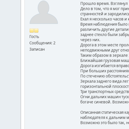
Прошло время. Взглянул н
Дело в том, что я мог п
странностей и зародились
Ехал я несколько часов 
Время наблюдения было в
различить другие детали.
заднее стекло были забр
Гость
через них.
Сообщения: 2
Дорога в этом месте про
Записан
неподвижными друг относ
Таким образом в зеркале
Ближайшая грузовая маши
Дорога изгибается вправо
При больших расстояниях
По стечению обстоятель
Зеркала заднего вида ле
горизонтальной плоскост
Три транспортных средств
Огни дальних машин туск
богаче синевой. Возможн
Описанная статическая к
наблюдателя к дальним 
Возможно это было так, н