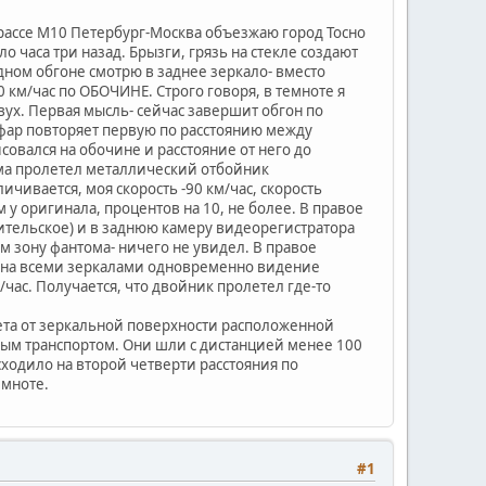
 трассе М10 Петербург-Москва объезжаю город Тосно
о часа три назад. Брызги, грязь на стекле создают
ном обгоне смотрю в заднее зеркало- вместо
80 км/час по ОБОЧИНЕ. Строго говоря, в темноте я
вух. Первая мысль- сейчас завершит обгон по
а фар повторяет первую по расстоянию между
овался на обочине и расстояние от него до
ма пролетел металлический отбойник
чивается, моя скорость -90 км/час, скорость
 у оригинала, процентов на 10, не более. В правое
дительское) и в заднюю камеру видеорегистратора
ом зону фантома- ничего не увидел. В правое
гона всеми зеркалами одновременно видение
/час. Получается, что двойник пролетел где-то
вета от зеркальной поверхности расположенной
ным транспортом. Они шли с дистанцией менее 100
сходило на второй четверти расстояния по
емноте.
#1