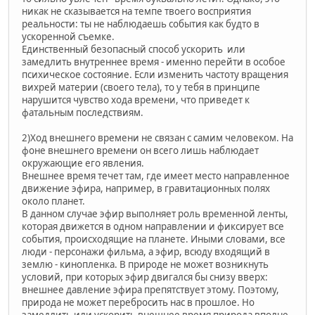
никак не сказывается на темпе твоего восприятия
реальности: ты не наблюдаешь события как будто в
ускоренной съемке.
Единственный безопасный способ ускорить или
замедлить внутреннее время - именно перейти в особое
психическое состояние. Если изменить частоту вращения
вихрей материи (своего тела), то у тебя в принципе
нарушится чувство хода времени, что приведет к
фатальным последствиям.
2)Ход внешнего времени не связан с самим человеком. На
фоне внешнего времени он всего лишь наблюдает
окружающие его явления.
Внешнее время течет там, где имеет место направленное
движение эфира, например, в гравитационных полях
около планет.
В данном случае эфир выполняет роль временной ленты,
которая движется в одном направлении и фиксирует все
события, происходящие на планете. Иными словами, все
люди - персонажи фильма, а эфир, всюду входящий в
землю - кинопленка. В природе не может возникнуть
условий, при которых эфир двигался бы снизу вверх:
внешнее давление эфира препятствует этому. Поэтому,
природа не может перебросить нас в прошлое. Но