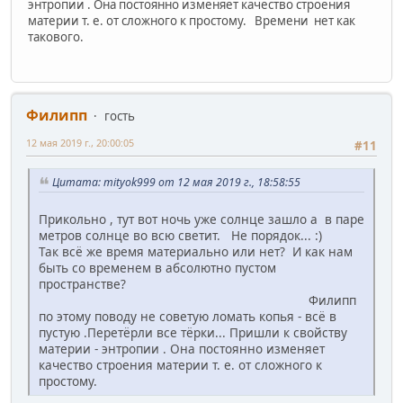
энтропии . Она постоянно изменяет качество строения
материи т. е. от сложного к простому. Времени нет как
такового.
Филипп
гость
12 мая 2019 г., 20:00:05
#11
Цитата: mityok999 от 12 мая 2019 г., 18:58:55
Прикольно , тут вот ночь уже солнце зашло а в паре
метров солнце во всю светит. Не порядок... :)
Так всё же время материально или нет? И как нам
быть со временем в абсолютно пустом
пространстве?
Филипп
по этому поводу не советую ломать копья - всё в
пустую .Перетёрли все тёрки... Пришли к свойству
материи - энтропии . Она постоянно изменяет
качество строения материи т. е. от сложного к
простому.