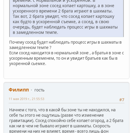
времени: с нормальной и ускоренной. В
нормальной зоне сосед копает картошку, а в зоне
ускоренного времени 2 брата играют в шахматы.
Так вот, 2 брата увидят, что сосед копает картошку
как будто в ускоренной съемке, а сосед, в свою
очередь, будет наблюдать процесс игры в шахматы
в замедленном темпе.
Почему сосед будет наблюдать процесс игры в шахматы в
замедленном темпе ?
Если сосед находится в нормальной зоне , а братья в зоне с
ускоренным временем, то он и увидит братьев как бы в
укоренной сьемке.
Филипп
гость
11 мая 2019 г., 21:55:53
#7
Начнем с того, что в какой бы зоне ты не находился, на
себе ты этого не ощутишь (разве что изменение
гравитации). Сосед спокойно себе копает огород, а 2 брата
как ни в чем не бывало играют в шахматы. Скорость
времени на них не влияет, время - всего лишь фон