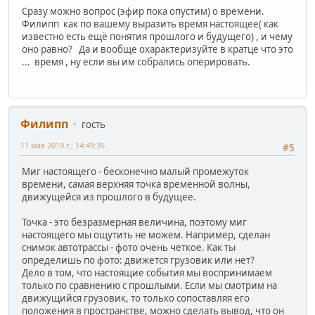
Сразу можно вопрос (эфир пока опустим) о времени.
Филипп как по вашему выразить время настоящее( как
известно есть ещё понятия прошлого и будущего) , и чему
оно равно? Да и вообще охарактеризуйте в кратце что это
... время , ну если вы им собрались оперировать.
Филипп
гость
11 мая 2019 г., 14:49:35
#5
Миг настоящего - бесконечно малый промежуток
времени, самая верхняя точка временной волны,
движущейся из прошлого в будущее.
Точка - это безразмерная величина, поэтому миг
настоящего мы ощутить не можем. Например, сделан
снимок автотрассы - фото очень четкое. Как ты
определишь по фото: движется грузовик или нет?
Дело в том, что настоящие события мы воспринимаем
только по сравнению с прошлыми. Если мы смотрим на
движущийся грузовик, то только сопоставляя его
положения в пространстве, можно сделать вывод, что он