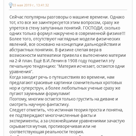
03 мая 2019 г., 13:41:32
Сейчас популярны разговоры о машине времени. Однако
тот, кто все же заинтересуется этим вопросом, сразу же
упрется в стену запутанных понятий. ГОСПОДИ, сколько
одних только формул накручено в современной физике!!!
Более того, отсутствуют наглядные модели физических
явлений, все основано на концепции дальнодействия и
абстрактных понятиях. В физике слепая вера в
возможности математики привела к вытеснению материи
на 2-й план. Ещё В.И.Ленин в 1908 году подметил эту
печальную тенденцию: "Материя исчезает, остаются одни
уравнения".
Когда заходит речь о путешествиях во времени, нам
предлагают красивые картинки сомнительных кротовых
нор и суперструн, а более любопытных ученые сразу же
пугают заумными формулами!
Поэтому, многим остается только грустить на диване и
смотреть научную фантастику.
Следует отметить, что истинная теория проста и понятна,
ее подтверждают многочисленные факты и
эксперименты, а за сложнейшими уравнениями зачастую
скрывается мутная, противоречивая или не
соответствующая реальности теория.