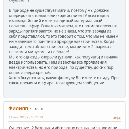
слушать! :)
В природе не существует магии, поэтому мы должны
оперировать только близкодействием! У всех видов
взаимодействий имеется единый материальный
носитель - эфир. Если мы считаем, что противоположные
заряды притягиваются, но не знаем, что эти заряды из
себя представляют, то это говорит о том, что мы не имеем
ни малейшего понятия о природе электричества. Когда
заходит тема об электричестве, мы рисуем 2 шарика с
плюсом и минусом - и не более!
Мы его однажды открыли (узнали, как получать) и начали
везде использовать. Нам известны все проявления
электричества, но его природа, по существу, до сих пор
остается нераскрытой.
Хотел бы уточнить, какую формулу Вы имеете в виду. Про
связь времени и эфира - в следующем сообщении.
Филипп
гость
13 мая 2019 г., 19:27:29
#14
Существует 2 базовых и абсолютно разных вида времени: