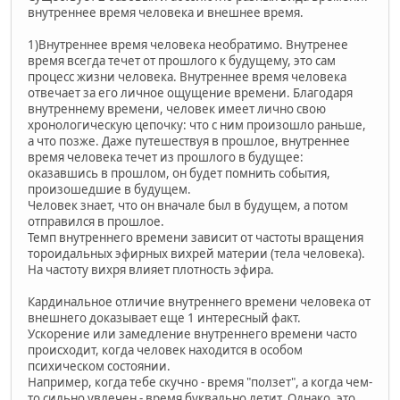
внутреннее время человека и внешнее время.
1)Внутреннее время человека необратимо. Внутренее
время всегда течет от прошлого к будущему, это сам
процесс жизни человека. Внутреннее время человека
отвечает за его личное ощущение времени. Благодаря
внутреннему времени, человек имеет лично свою
хронологическую цепочку: что с ним произошло раньше,
а что позже. Даже путешествуя в прошлое, внутреннее
время человека течет из прошлого в будущее:
оказавшись в прошлом, он будет помнить события,
произошедшие в будущем.
Человек знает, что он вначале был в будущем, а потом
отправился в прошлое.
Темп внутреннего времени зависит от частоты вращения
тороидальных эфирных вихрей материи (тела человека).
На частоту вихря влияет плотность эфира.
Кардинальное отличие внутреннего времени человека от
внешнего доказывает еще 1 интересный факт.
Ускорение или замедление внутреннего времени часто
происходит, когда человек находится в особом
психическом состоянии.
Например, когда тебе скучно - время "ползет", а когда чем-
то сильно увлечен - время буквально летит. Однако, это