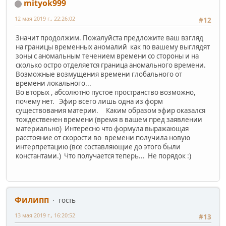
mityok999
12 мая 2019 г., 22:26:02
#12
Значит продолжим. Пожалуйста предложите ваш взгляд
на границы временных аномалий как по вашему выглядят
зоны с аномальным течением времени со стороны и на
сколько остро отделяется граница аномального времени.
Возможные возмущения времени глобального от
времени локального...
Во вторых , абсолютно пустое пространство возможно,
почему нет. Эфир всего лишь одна из форм
существования материи. Каким образом эфир оказался
тождественен времени (время в вашем пред заявлении
материально) Интересно что формула выражающая
расстояние от скорости во времени получила новую
интерпретацию (все составляющие до этого были
константами.) Что получается теперь... Не порядок :)
Филипп
гость
13 мая 2019 г., 16:20:52
#13