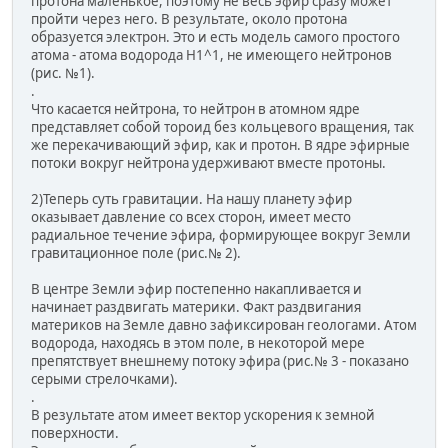
протона маленькое, поэтому не весь эфир сразу может
пройти через него. В результате, около протона
образуется электрон. Это и есть модель самого простого
атома - атома водорода H1^1, не имеющего нейтронов
(рис. №1).
.
Что касается нейтрона, то нейтрон в атомном ядре
представляет собой тороид без кольцевого вращения, так
же перекачивающий эфир, как и протон. В ядре эфирные
потоки вокруг нейтрона удерживают вместе протоны.
2)Теперь суть гравитации. На нашу планету эфир
оказывает давление со всех сторон, имеет место
радиальное течение эфира, формирующее вокруг Земли
гравитационное поле (рис.№ 2).
В центре Земли эфир постепенно накапливается и
начинает раздвигать материки. Факт раздвигания
материков на Земле давно зафиксирован геологами. Атом
водорода, находясь в этом поле, в некоторой мере
препятствует внешнему потоку эфира (рис.№ 3 - показано
серыми стрелочками).
.
В результате атом имеет вектор ускорения к земной
поверхности.