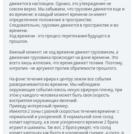
движется в настоящем. Однако, это утверждение не
совсем верно. Мы забываем, что грузовик движется еще и
во времени: в каждый момент времени он имеет
определенное положение в пространстве.
Следовательно, грузовик движется в пространстве и во
времени.
Ход времени - это процесс перетекания будущего в
прошлое.
Важный момент: не ход времени движет грузовиком, а
движение грузовика происходит на фоне времени. Это
всего лишь иллюзия, что время движет телами. Поэтому,
энтропия - не аргумент против обратимости прошлого.
На фоне течения эфира к центру земли все события
разворачиваются во времени. Мы наблюдаем
окружающие события сквозь некую эфирную пленку, при
этом у каждого человека может быть своя скорость
восприятия окружающих явлений.
Приведу интересный пример.
Имеются 2 зоны с разной скоростью течения времени: с
нормальной и ускоренной. В нормальной зоне сосед
копает картошку, а в зоне ускоренного времени 2 брата
играют в шахматы. Так вот, 2 брата увидят, что сосед
копает картошку как будто в ускоренной съемке, а сосед, в