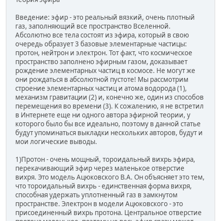
Введение: эфир - это реальный вязкий, очень плотный
газ, заполняющий все пространство Вселенной.
Абсолютно все тела состоят из эфира, который в свою
очередь образует 3 базовые элементарные частицы:
протон, нейтрон и электрон. Тот факт, что космическое
пространство заполнено эфирным газом, доказывает
рождение элементарных частиц в космосе. Не могут же
они рождаться в абсолютной пустоте! Мы рассмотрим
строение элементарных частиц и атома водорода (1),
механизм гравитации (2) и, конечно же, один из способов
перемещения во времени (3). К сожалению, я не встретил
в Интернете еще ни одного автора эфирной теории, у
которого было бы все идеально, поэтому в данной статье
будут упоминаться выкладки нескольких авторов, будут и
мои логические выводы.
1)Протон - очень мощный, тороидальный вихрь эфира,
перекачивающий эфир через маленькое отверстие
вихря. Это модель Ацюковского В.А. Он объясняет это тем,
что тороидальный вихрь - единственная форма вихря,
способная удержать уплотненный газ в замкнутом
пространстве. Электрон в модели Ацюковского - это
присоединенный вихрь протона. Центральное отверстие