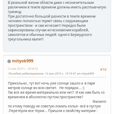
В реальной жизни области даже с незначительным
различием в темпе времени должны иметь расплывчатую
границу.
При достаточно большой разности в темпе времени
человек полностью теряет связь с окружающим
пространством - и сам исчезает! Нередко были
зафиксированы случаи исчезновения кораблей,
самолетов и обычных людей: одного Бермудского
треугольника хватит!
mityok999
12 мая 2019 г., 18:58:55
#10
Последнее редактирование
: 12 мая 2019 г., 19:19:47 от mityok999
Прикольно , тут вот ночь уже солнце зашло а в паре
метров солнце во всю светит. Не порядок... :)
Так всё же время материально или нет? И как нам быть со
временем в абсолютно пустом пространстве?
Филипп
по этому поводу не советую ломать копья - всё в пустую
.Перетёрли все тёрки... Пришли к свойству материи -