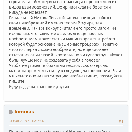
строительный материал всех частиц и переносчик всех
видов взаимодействий. Эфир ниоткуда не берется и
никуда не исчезает.
Гениальный Никола Тесла объяснял принцип работы
своих изобретений именно теорией эфира, тем
временем, как все вокруг считали его просто магом. Не
исключаю, что таким же ошеломляюще простым
изобретением может стать и машина времени, работа
которой будет основана на эфирных процессах. Понятно,
что это сперва сложно вообразить, но еще сложнее
отказаться от иллюзий: кротовых нор и суперструн. Может
быть, лучше их и не создавать у себя в голове?
Чтобы не утомлять большим текстом, свою версию
машины времени напишу в следующем сообщении. Если
я в чем-то оцениваю ситуацию необъективно, пожалуйста,
пишите.
Буду рад узнать мнение других.
Tommas
03 мая 2019 г., 15:44:06
#1
Привет, человек из будущего! Напиши, пожалуйста,