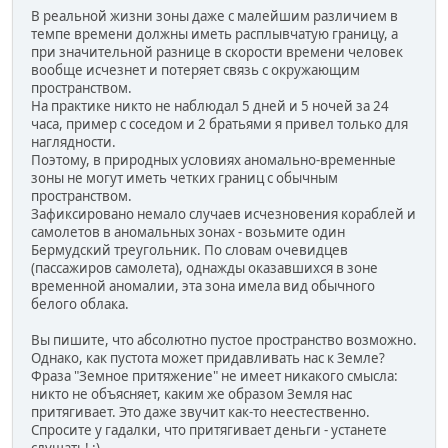
В реальной жизни зоны даже с малейшим различием в
темпе времени должны иметь расплывчатую границу, а
при значительной разнице в скорости времени человек
вообще исчезнет и потеряет связь с окружающим
пространством.
На практике никто не наблюдал 5 дней и 5 ночей за 24
часа, пример с соседом и 2 братьями я привел только для
наглядности.
Поэтому, в природных условиях аномально-временные
зоны не могут иметь четких границ с обычным
пространством.
Зафиксировано немало случаев исчезновения кораблей и
самолетов в аномальных зонах - возьмите один
Бермудский треугольник. По словам очевидцев
(пассажиров самолета), однажды оказавшихся в зоне
временной аномалии, эта зона имела вид обычного
белого облака.
Вы пишите, что абсолютно пустое пространство возможно.
Однако, как пустота может придавливать нас к Земле?
Фраза "Земное притяжение" не имеет никакого смысла:
никто не объясняет, каким же образом Земля нас
притягивает. Это даже звучит как-то неестественно.
Спросите у гадалки, что притягивает деньги - устанете