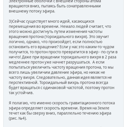
Электронные оболочки с внешней стороны атома
вращаются вниз, пытаясь быть сонаправленными
внешнему потоку эфира.
3)Сейчас существует много идей, касающихся
перемещения во времени. Немало людей считает, что
этого можно достигнуть путем изменения частоты
вращения протона (тороидального вихря). Это звучит
логично, однако, что произойдет, если полностью
остановить его вращение? Если у нас это каким-то чудом
получится, то протон просто превратится в эфир - по сути в
ничто! Даже при вращении тороидального вихря в 2 раза
медленнее протон уже начнет разрушаться. А если
попытаться увеличить частоту вращения протона, то мы
всего лишь увеличим давление эфира, но никак не
частоту вихря. Следовательно, данная идея является не
перспективной. Тороидальный вихрь протона всегда
будет вращаться с одинаковой частотой, поэтому протон
так устойчив.
Я полагаю, что именно скорость гравитационного потока
эфира определяет скорость времени. Время на Земле
течет как бы сверху вниз, параллельно течению эфира
(рис. №4).