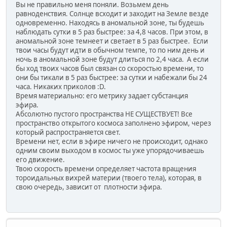
Вы не правильно меня поняли. Возьмем день
равноденствия. Солнце всходит и заходит на Земле везде
одновременно. Находясь в аномальной зоне, ты будешь
наблюдать сутки в 5 раз быстрее: за 4,8 часов. При этом, в
аномальной зоне темнеет и светает в 5 раз быстрее. Если
твои часы будут идти в обычном темпе, то по ним день и
ночь в аномальной зоне будут длиться по 2,4 часа. А если
бы ход твоих часов был связан со скоростью времени, то
они бы тикали в 5 раз быстрее: за сутки и набежали бы 24
часа. Никаких приколов :D.
Время материально: его метрику задает субстанция
эфира.
Абсолютно пустого пространства НЕ СУЩЕСТВУЕТ! Все
пространство открытого космоса заполнено эфиром, через
который распространяется свет.
Времени нет, если в эфире ничего не происходит, однако
одним своим выходом в космос ты уже упорядочиваешь
его движение.
Твою скорость времени определяет частота вращения
тороидальных вихрей материи (твоего тела), которая, в
свою очередь, зависит от плотности эфира.