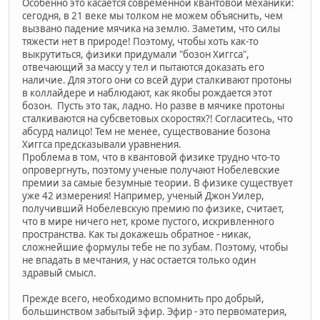
Особенно это касается современной квантовой механики:
сегодня, в 21 веке мы толком не можем объяснить, чем
вызвано падение мячика на землю. Заметим, что силы
тяжести нет в природе! Поэтому, чтобы хоть как-то
выкрутиться, физики придумали "бозон Хиггса",
отвечающий за массу у тел и пытаются доказать его
наличие. Для этого они со всей дури сталкивают протоны
в коллайдере и наблюдают, как якобы рождается этот
бозон. Пусть это так, ладно. Но разве в мячике протоны
сталкиваются на субсветовых скоростях?! Согласитесь, что
абсурд налицо! Тем не менее, существование бозона
Хиггса предсказывали уравнения.
Проблема в том, что в квантовой физике трудно что-то
опровергнуть, поэтому ученые получают Нобелевские
премии за самые безумные теории. В физике существует
уже 42 измерения! Например, ученый Джон Уилер,
получивший Нобелевскую премию по физике, считает,
что в мире ничего нет, кроме пустого, искривленного
пространства. Как ты докажешь обратное - никак,
сложнейшие формулы тебе не по зубам. Поэтому, чтобы
не впадать в мечтания, у нас остается только один
здравый смысл.
Прежде всего, необходимо вспомнить про добрый,
большинством забытый эфир. Эфир - это первоматерия,