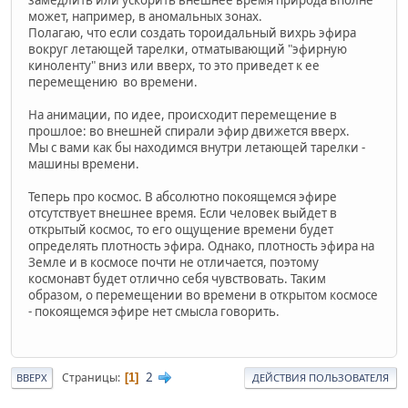
замедлить или ускорить внешнее время природа вполне
может, например, в аномальных зонах.
Полагаю, что если создать тороидальный вихрь эфира
вокруг летающей тарелки, отматывающий "эфирную
киноленту" вниз или вверх, то это приведет к ее
перемещению во времени.
На анимации, по идее, происходит перемещение в
прошлое: во внешней спирали эфир движется вверх.
Мы с вами как бы находимся внутри летающей тарелки -
машины времени.
Теперь про космос. В абсолютно покоящемся эфире
отсутствует внешнее время. Если человек выйдет в
открытый космос, то его ощущение времени будет
определять плотность эфира. Однако, плотность эфира на
Земле и в космосе почти не отличается, поэтому
космонавт будет отлично себя чувствовать. Таким
образом, о перемещении во времени в открытом космосе
- покоящемся эфире нет смысла говорить.
2
Страницы
1
ВВЕРХ
ДЕЙСТВИЯ ПОЛЬЗОВАТЕЛЯ