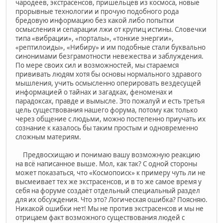
чародеев, экстрасенсов, пришельцев из космоса, новые
прорывные технологии и прочую подобного рода
бредовую информацию без какой либо попытки
осмысления и сепарации лжи от крупиц истины. Словечки
типа «вибрации», «порталы», «тонкие энергии»,
«рептилоиды», «Нибиру» и им подобные стали буквально
синонимами безграмотности невежества и заблуждения.
По мере своих сил и возможностей, мы стараемся
прививать людям хотя бы основы нормального здравого
мышления, учить осмысленно оперировать вездесущей
информацией о тайнах и загадках, феноменах и
парадоксах, правде и вымысле. Это пожалуй и есть третья
цель существования нашего форума, потому как только
через общение с людьми, можно постепенно приучать их
сознание к казалось бы таким простым и одновременно
сложным материям.
Предвосхищаю и понимаю вашу возможную реакцию
на всё написанное выше. Мол, как так? С одной стороны
может показаться, что «Космопоиск» к примеру чуть ли не
высмеивает тех же экстрасенсов, и в то же самое время у
себя на форуме создаёт отдельный специальный раздел
для их обсуждения. Что это? Логическая ошибка? Поясняю.
Никакой ошибки нет! Мы не против экстрасенсов и мы не
отрицаем факт возможного существования людей с