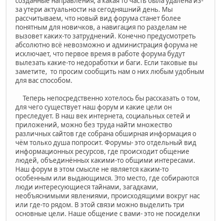
созданные направления, а какая то часть была удалена из-
за утери актуальности на сегодняшний день. Мы
рассчитываем, что новый вид форума станет более
понятным для новичков, а навигация по разделам не
вызовет каких-то затруднений. Конечно предусмотреть
абсолютно всё невозможно и администрация форума не
исключает, что первое время в работе форума будут
вылезать какие-то недоработки и баги. Если таковые вы
заметите, то просим сообщить нам о них любым удобным
для вас способом.
Теперь непосредственно хотелось бы рассказать о том,
для чего существует наш форум и какие цели он
преследует. В наш век интернета, социальных сетей и
приложений, можно без труда найти множество
различных сайтов где собрана обширная информация о
чём только душа попросит. Форумы- это отдельный вид
информационных ресурсов, где происходит общение
людей, объединённых какими-то общими интересами.
Наш форум в этом смысле не является каким-то
особенным или выдающимся. Это место, где собираются
люди интересующиеся тайнами, загадками,
необъяснимыми явлениями, происходящими вокруг нас
или где-то рядом. В этой связи можно выделить три
основные цели. Наше общение с вами- это не посиделки