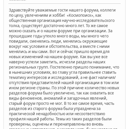
Здравствуйте уважаемые гости нашего форума, коллеги
по цеху, увлечениям и хобби! «Космопоиск», как
общественная организация научно-исследовательского
толка, существует достаточно много лет. То же самое
можно сказать и о нашем форуме при организации. За
прошедшие годы утекло много воды, мы много чего
повидали, сменялись люди, менялись окружающие
вокруг нас условия и обстоятельства, а вместе с ними
менялись и мы сами. Вот и сейчас пришло время для
новых изменений на нашем форуме. Как вы уже все
наверно успели заметить, исчезли разделы наших
региональных групп. Постепенно пришло понимание, что
в нынешних условиях, во главу угла правильнее ставить
тематику интересов и исследований, а не факт наличия/
отсутствия представителей нашей организации в том или
ином регионе страны. По этой причине количество новых
разделов форума было увеличено, так как охватить все
виды феноменов, аномалий и загадочных явлений,
старый форум просто не мог. В то же самое время, часть
разделов из старого форума была упразднена за
практической ненадобностью или несоответствию
профиля нашей работы. Темы из таких разделов были
проверены, оценены и перенаправлены во вновь