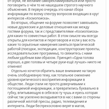
от скуки, не желание саморекламироваться или просто
поговорить о чём то не нашедшем строгого научного
объяснения. В первую очередь это канал сбора
информации по всему спектру вопросов входящих в круг
интересов «Космопоиска».
Во-вторых, общение на форуме позволяет завязывать
новые дружеские и деловые отношения как между
гостями форума, так и с представителями «Космопоиска»
для каких-то совместных работ. В этом смысле мы всегда
открыты для контактов и переговоров и если у вас есть
какие то серьёзные намерения заняться практической
работой (поездки, экспедиции, конструкторские проекты,
исследовательские программы), то свяжитесь с нами
любым удобным вам образом. Принцип «Одна голова
хорошо, а две головы и четыре руки-ещё лучше» никто не
отменял!
Отдельно хочется обратить ваше внимание на такую
очень злободневную тему, как тотальное снижение
уровня критического восприятия информации в
обществе. Люди стали не просто доверчивыми к
поглощаемой информации, а превратились буквально в
губку, впитывающую в себя всю ту чушь и ересь которая
сейчас так усиленно вкладывается в нас с вами со стороны
различной жёлтой прессы, радио, телевидения и
интернета. Люди беспрекословно верят в магов,