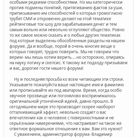
особыми редкими способностями. Но мы категорически
против подмены понятий, притягиванию фактов за уши,
приписыванию им способностей о которых громогласно
трубят СМИ и откровенно делают на этой тематике
рейтинговые ток-шоу для зарабатывания денег и тем
самым вольно или невольно оглупляют общество. Ровно
то же самое можно сказать и о любых других тематиках
под которые выделены обособленные разделы на нашем
форуме. Да и вообще, порой в очень многие вещи о
которых говорят, трудно поверить. Мы не говорим что
верим- мы лишь хотим верить....но осторожно, опираясь
на науку логику и скепсис. К такому же подходу призываем
и вас, дорогие гости нашего форума!
Ну и последняя просьба ко всем читающим эти строки.
Указываете пожалуйста ваше настоящее имя и фамилию
или прописывайте их под аватаром. Время, когда особо
звучное прозвище или погонялово воспринималось
оригинальной утончённой идеей, давно прошло. В
сегодняшнем мире это производит скорее наоборот
отталкивающий эффект, невольно создаёт о вас
впечатление как о человеке с поверхностными и не
серьёзными намерениями, что настраивает на такое же
ответное формальное отношение к вам. Вам это нужно?
С уважением, администратор форума- Владимир