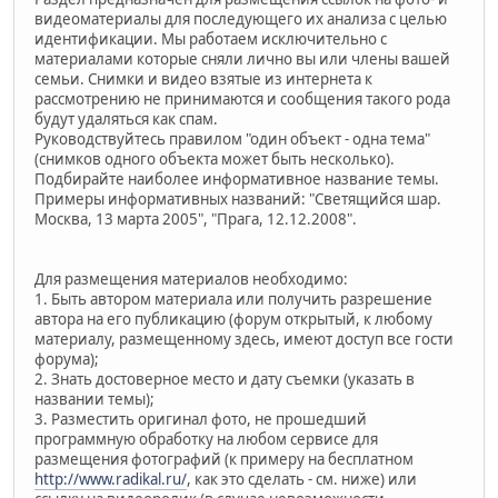
видеоматериалы для последующего их анализа с целью
идентификации. Мы работаем исключительно с
материалами которые сняли лично вы или члены вашей
семьи. Снимки и видео взятые из интернета к
рассмотрению не принимаются и сообщения такого рода
будут удаляться как спам.
Руководствуйтесь правилом "один объект - одна тема"
(снимков одного объекта может быть несколько).
Подбирайте наиболее информативное название темы.
Примеры информативных названий: "Светящийся шар.
Москва, 13 марта 2005", "Прага, 12.12.2008".
Для размещения материалов необходимо:
1. Быть автором материала или получить разрешение
автора на его публикацию (форум открытый, к любому
материалу, размещенному здесь, имеют доступ все гости
форума);
2. Знать достоверное место и дату съемки (указать в
названии темы);
3. Разместить оригинал фото, не прошедший
программную обработку на любом сервисе для
размещения фотографий (к примеру на бесплатном
http://www.radikal.ru/
, как это сделать - см. ниже) или