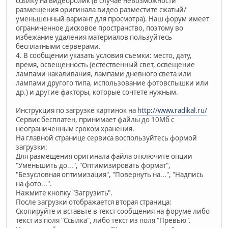
ссылку на видеоролик (в случае невозможности
размещения оригинала видео разместите сжатый/
уменьшенный вариант для просмотра). Наш форум имеет
ограниченное дисковое пространство, поэтому во
избежание удаления материалов пользуйтесь
бесплатными серверами.
4. В сообщении указать условия съемки: место, дату,
время, освещенность (естественный свет, освещение
лампами накаливания, лампами дневного света или
лампами другого типа, использование фотовспышки или
др.) и другие факторы, которые сочтете нужным.
Инструкция по загрузке картинок на
http://www.radikal.ru/
Сервис бесплатен, принимает файлы до 10Мб с
неограниченным сроком хранения.
На главной странице сервиса воспользуйтесь формой
загрузки:
Для размещения оригинала файла отключите опции
"Уменьшить до...", "Оптимизировать формат",
"Безусловная оптимизация", "Повернуть на...", "Надпись
на фото...".
Нажмите кнопку "Загрузить".
После загрузки отображается вторая страница:
Скопируйте и вставьте в текст сообщения на форуме либо
текст из поля "Ссылка", либо текст из поля "Превью".