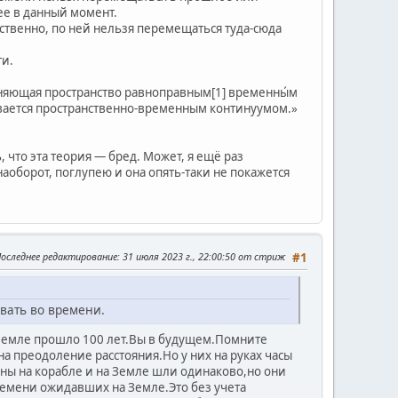
щее в данный момент.
тственно, по ней нельзя перемещаться туда-сюда
ти.
олняющая пространство равноправным[1] временны́м
вается пространственно-временным континуумом.»
 что эта теория — бред. Может, я ещё раз
аоборот, поглупею и она опять-таки не покажется
оследнее редактирование
: 31 июля 2023 г., 22:00:50 от стриж
#1
вать во времени.
 Земле прошло 100 лет.Вы в будущем.Помните
а преодоление расстояния.Но у них на руках часы
оны на корабле и на Земле шли одинаково,но они
ремени ожидавших на Земле.Это без учета