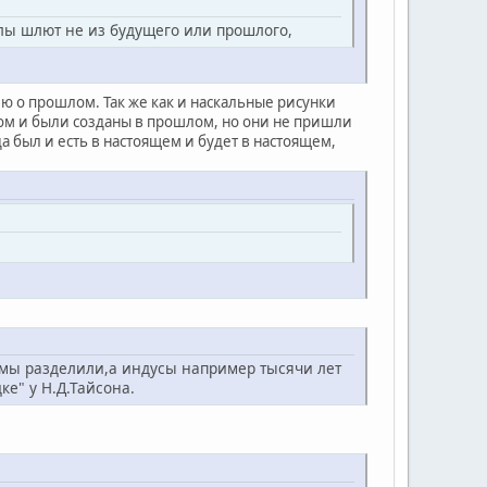
лы шлют не из будущего или прошлого,
ию о прошлом. Так же как и наскальные рисунки
лом и были созданы в прошлом, но они не пришли
да был и есть в настоящем и будет в настоящем,
 мы разделили,а индусы например тысячи лет
е" у Н.Д.Тайсона.