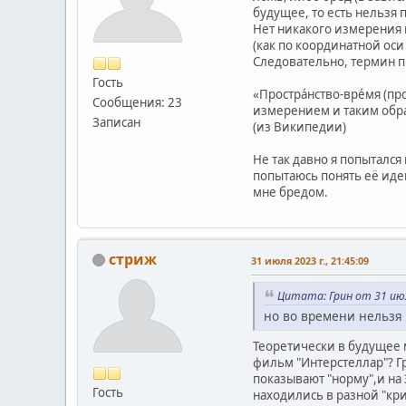
будущее, то есть нельзя 
Нет никакого измерения в
(как по координатной оси
Следовательно, термин п
Гость
«Простра́нство-вре́мя (
Сообщения: 23
измерением и таким обр
Записан
(из Википедии)
Не так давно я попытался
попытаюсь понять её идею
мне бредом.
стриж
31 июля 2023 г., 21:45:09
Цитата: Грин от 31 июля
но во времени нельзя 
Теоретически в будущее 
фильм "Интерстеллар"? Гр
показывают "норму",и на
Гость
находились в разной "кр