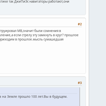
иЭс навигаторы работают,они
#2
нструировал МВ,значит были сомнения в
ление,а если стрелу эту замкнуть в круг? прошлое
и приходим в прошлое.мысль сумашедшая
#3
ся,а на Земле прошло 100 лет.Вы в будущем.