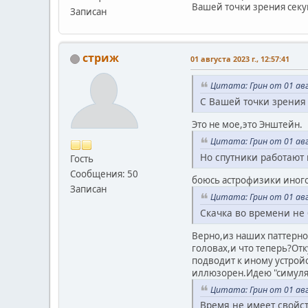
Вашей точки зрения секун
Записан
стриж
01 августа 2023 г., 12:57:41
Цитата: Грин от 01 авгу
С Вашей точки зрения
Это не мое,это Энштейн.
Цитата: Грин от 01 авгу
Но спутники работают
Гость
Сообщения: 50
боюсь астрофизики иного
Записан
Цитата: Грин от 01 авгу
Скачка во времени не 
Верно,из наших паттерно
головах,и что те
подводит к иному устрой
иллюзорен.Идею "симуляци
Цитата: Грин от 01 авгу
Время не имеет свойст