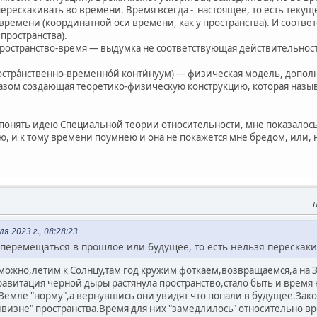
перескакивать во времени. Время всегда - настоящее, то есть теку
ремени (координатной оси времени, как у пространства). И соотве
 пространства).
ространство-время — выдумка не соответствующая действительнос
простра́нственно-временно́й конти́нуум) — физическая модель, доп
азом создающая теоретико-физическую конструкцию, которая назы
 понять идею Специальной теории относительности, мне показалось,
, и к тому времени поумнею и она не покажется мне бредом, или, н
П
 2023 г., 08:28:23
перемещаться в прошлое или будущее, то есть нельзя перескаки
можно,летим к Солнцу,там год кружим фоткаем,возвращаемся,а на
авитация черной дыры растянула пространство,стало быть и время н
 Земле "норму",а вернувшись они увидят что попали в будущее.Зак
ивизне" пространства.Время для них "замедлилось" относительно в