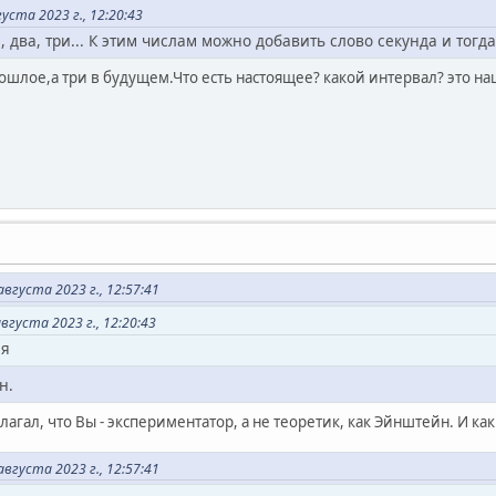
ста 2023 г., 12:20:43
, два, три... К этим числам можно добавить слово секунда и тогда
прошлое,а три в будущем.Что есть настоящее? какой интервал? это 
густа 2023 г., 12:57:41
густа 2023 г., 12:20:43
ия
 Энштейн.
лагал, что Вы - экспериментатор, а не теоретик, как Эйнштейн. И к
густа 2023 г., 12:57:41