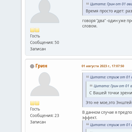
Цитата: Грин от 01 авгу
Время просто идет: раз
говоря "два" -один уже 
словом.
Гость
Сообщения: 50
Записан
Грин
01 августа 2023 г., 17:07:50
Цитата: стриж от 01 ав
Цитата: Грин от 01 ав
С Вашей точки зрен
Это не мое,это
Гость
В данном случае я предпо
Сообщения: 23
эффект.
Записан
Цитата: стриж от 01 ав