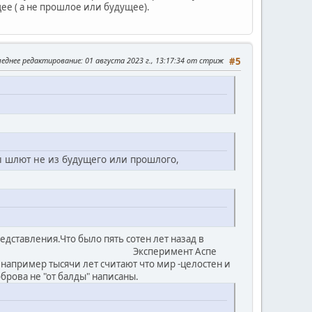
щее ( а не прошлое или будущее).
леднее редактирование
: 01 августа 2023 г., 13:17:34 от стриж
#5
ы шлют не из будущего или прошлого,
ставления.Что было пять сотен лет назад в
т на Делориан? Эксперимент Аспе
например тысячи лет считают что мир -целостен и
брова не "от балды" написаны.