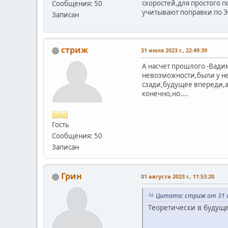
скоростей,для п
Сообщения: 50
учитывают поправки по 
Записан
стриж
31 июля 2023 г., 22:49:39
А насчет прошлого -Вадим
невозможности,были у нег
сзади,будущее впереди,а
конечно,но....
Гость
Сообщения: 50
Записан
Грин
01 августа 2023 г., 11:53:20
Цитата: стриж от 31 ию
Теоретически в будущ