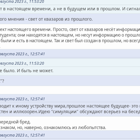
густа 2023 г., 11:53:20
т в настоящем времени, а не в будущем или в прошлом. И сигна
го мнения - свет от квазаров из прошлого.
бъект настоящего времени. Просто, свет от квазаров несёт информац
студента; они находятся в настоящем, но несут информацию о прош
 были и есть в настоящем. Так и свет был создан в прошлом, но всег
.
густа 2023 г., 12:57:41
густа 2023 г., 11:53:20
е было. И быть не может.
"?
густа 2023 г., 12:57:41
водит к иному устройству мира,прошлое настоящее будущее- это
стен и иллюзорен.Идею "симуляции" обсуждают всерьез на беседк
чередной бред.
 знаком, но, наверно, ознакомлюсь из любопытства.
густа 2023 г., 12:57:41