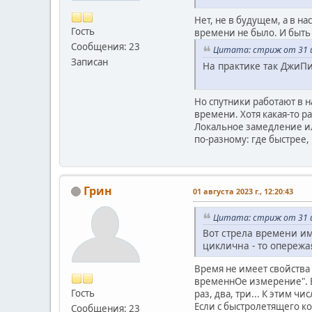
Нет, не в будущем, а в на
Гость
времени не было. И быть
Сообщения: 23
Цитата: стриж от 31 ию
Записан
На практике так ДжиП
Но спутники работают в 
времени. Хотя какая-то р
Локальное замедление ил
по-разному: где быстрее,
Грин
01 августа 2023 г., 12:20:43
Цитата: стриж от 31 ию
Вот стрела времени им
циклична - то опережа
Время не имеет свойства 
временнОе измерение". Вр
Гость
раз, два, три... К этим ч
Если с быстролетящего кос
Сообщения: 23