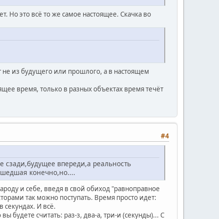
ет. Но это всё то же самое настоящее. Скачка во
 не из будущего или прошлого, а в настоящем
щее время, только в разных объектах время течёт
#4
ое сзади,будущее впереди,а реальность
шедшая конечно,но....
ароду и себе, введя в свой обиход "равноправное
торами так можно поступать. Время просто идет:
в секундах. И всё.
будете считать: раз-з, два-а, три-и (секунды)... С