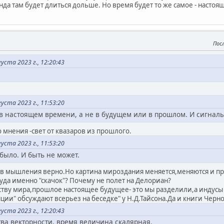
да там будет длиться дольше. Но время будет то же самое - настоя
Пос
ста 2023 г., 12:20:43
ста 2023 г., 11:53:20
 в настоящем времени, а не в будущем или в прошлом. И сигнал
 мнения -свет от квазаров из прошлого.
ста 2023 г., 11:53:20
было. И быть не может.
в мышления верно.Но картина мироздания меняется,меняются и пред
перь?Откуда именно "скачок"? Почему не поле
ству мира,прошлое настоящее будущее- это мы разделили,а индусы 
и" обсуждают всерьез на беседке" у Н.Д.Тайсона.Да и книги Черно
ста 2023 г., 12:20:43
ва векторности, время величина скалярная.