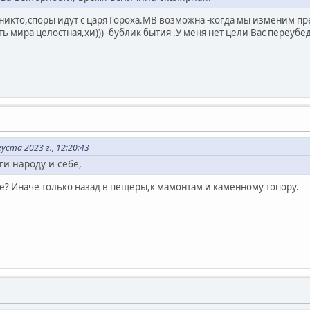
т никто,споры идут с царя Гороха.МВ возможна -когда мы изменим 
 мира целостная,хи))) -бублик бытия .У меня нет цели Вас переубе
ста 2023 г., 12:20:43
ги народу и себе,
че? Иначе только назад в пещеры,к мамонтам и каменному топору.