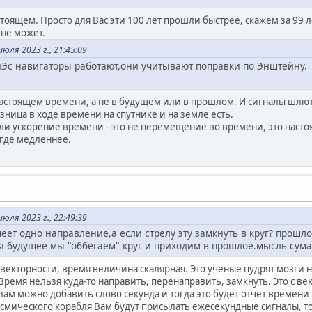
стоящем. Просто для Вас эти 100 лет прошли быстрее, скажем за 99 л
 не может.
ля 2023 г., 21:45:09
иЭс навигаторы работают,они учитывают поправки по Энштейну.
настоящем времени, а не в будущем или в прошлом. И сигналы шлют
азница в ходе времени на спутнике и на земле есть.
и ускорение времени - это не перемещение во времени, это настоя
 где медленнее.
ля 2023 г., 22:49:39
еет одно направление,а если стрелу эту замкнуть в круг? прошл
я будущее мы "оббегаем" круг и приходим в прошлое.мысль сума
векторности, время величина скалярная. Это учёные пудрят мозги н
емя нельзя куда-то направить, перенаправить, замкнуть. Это с век
ислам можно добавить слово секунда и тогда это будет отчет времени 
мического корабля Вам будут присылать ежесекундные сигналы, то вы 