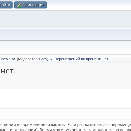
Войти
Регистрация
Времени.
(Модератор:
Grey
)
Перемещений во времени нет.
►
нет.
щений во времени невозможны. Если рассказывается о перемещени
имости от ситуации). Время может ускоряться, замедляться, но во