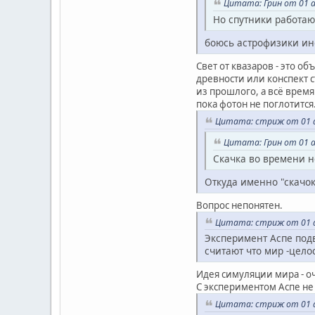
Цитата: Грин от 01 ав
Но спутники работаю
боюсь астрофизики ино
Свет от квазаров - это о
древности или конспект 
из прошлого, а всё время
пока фотон не поглотится
Цитата: стриж от 01 ав
Цитата: Грин от 01 ав
Скачка во времени н
Откуда именно "скачок
Вопрос непонятен.
Цитата: стриж от 01 ав
Эксперимент Аспе под
считают что мир -цело
Идея симуляции мира - о
С экспериментом Аспе не
Цитата: стриж от 01 ав