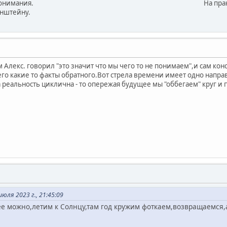
ростого понимания. На практике так ДжиП
Энштейну.
 Алекс. говорил "это значит что мы чего то не понимаем",и сам ко
о какие то факты обратного.Вот стрела времени имеет одно направ
 реальность циклична - то опережая будущее мы "оббегаем" круг 
ля 2023 г., 21:45:09
ее можно,летим к Солнцу,там год кружим фоткаем,возвращаем