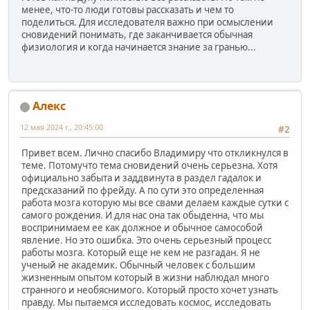
менее, что-то люди готовы рассказать и чем то
поделиться. Для исследователя важно при осмыслении
сновидений понимать, где заканчивается обычная
физиология и когда начинается знание за гранью...
Алекс
12 мая 2024 г., 20:45:00
#2
Привет всем. Лично спасибо Владимиру что откликнулся в
теме. Потомучто тема сновидений очень серьезна. Хотя
официально забыта и заддвинута в раздел гадалок и
предсказаний по фрейду. А по сути это определенная
работа мозга которую мы все свами делаем каждые сутки с
самого рождения. И для нас она так обыденна, что мы
воспринимаем ее как должное и обычное самособой
явление. Но это ошибка. Это очень серьезный процесс
работы мозга. Который еще не кем не разгадан. Я не
ученый не академик. Обычный человек с большим
жизненным опытом который в жизни наблюдал много
странного и необяснимого. Который просто хочет узнать
правду. Мы пытаемся исследовать космос, исследовать