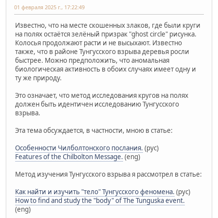
01 февраля 2025 г., 17:22:49
Известно, что на месте скошенных злаков, где были круги
на полях остаётся зелёный призрак "ghost circle" рисунка.
Колосья продолжают расти и не высыхают. Известно
также, что в районе Тунгусского взрыва деревья росли
быстрее. Можно предположить, что аномальная
биологическая активность в обоих случаях имеет одну и
ту же природу.
Это означает, что метод исследования кругов на полях
должен быть идентичен исследованию Тунгусского
взрыва.
Эта тема обсуждается, в частности, мною в статье:
Особенности Чилболтонского послания.
(рус)
Features of the Chilbolton Message.
(eng)
Метод изучения Тунгусского взрыва я рассмотрел в статье:
Как найти и изучить "тело" Тунгусского феномена.
(рус)
How to find and study the "body" of The Tunguska event.
(eng)