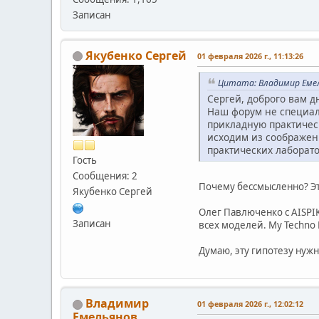
Записан
Якубенко Сергей
01 февраля 2026 г., 11:13:26
Цитата: Владимир Емель
Сергей, доброго вам д
Наш форум не специал
прикладную практичес
исходим из соображен
практических лаборат
Гость
Сообщения: 2
Почему бессмысленно? Эт
Якубенко Сергей
Олег Павлюченко с AISPI
Записан
всех моделей. My Techno 
Думаю, эту гипотезу нуж
Владимир
01 февраля 2026 г., 12:02:12
Емельянов.