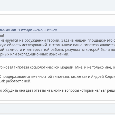
янов. от 31 января 2026 г., 23:03:20
ня!
изируется на обсуждении теорий. Задача нашей площадки- это
кую область исследований. В этом ключе ваша гипотеза являет
ий важности и интереса той работы, результаты которой были
орных или экспедиционных изысканий.
о новая гипотеза космологической модели. Мне, и не только мне, о
K придерживается именно этой гипотезы, так же как и Андрей Коды
Lab работает с ней.
но обсудить она даёт ответы на многие вопросы которые нельзя ре