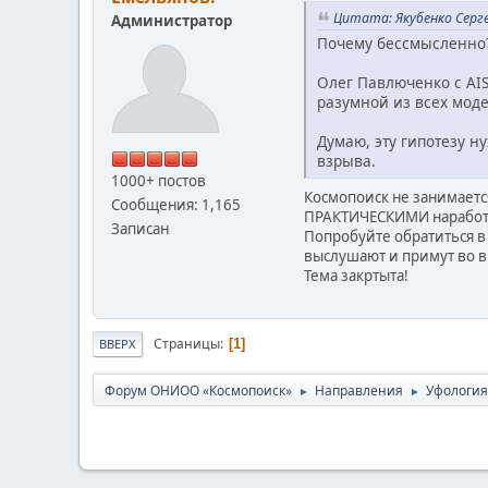
Цитата: Якубенко Сергей
Администратор
Почему бессмысленно? 
Олег Павлюченко с AIS
разумной из всех моде
Думаю, эту гипотезу н
взрыва.
1000+ постов
Космопоиск не занимаетс
Сообщения: 1,165
ПРАКТИЧЕСКИМИ наработк
Записан
Попробуйте обратиться в
выслушают и примут во 
Тема закртыта!
Страницы
1
ВВЕРХ
Форум ОНИОО «Космопоиск»
Направления
Уфология
►
►