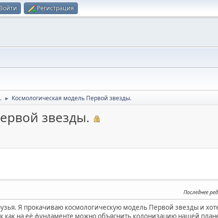
Войти
Регистрация
.
Космологическая модель Первой звезды.
►
ервой звезды.
Последнее ре
рузья. Я прокачиваю космологическую модель Первой звезды и хот
ак как на её фундаменте можно объяснить колонизацию нашей пла