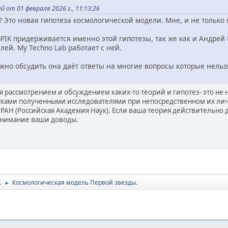
 от 01 февраля 2026 г., 11:13:26
Это новая гипотеза космологической модели. Мне, и не только 
PIK придерживается именно этой гипотезы, так же как и Андрей
лей. My Techno Lab работает с ней.
ужно обсудить она даёт ответы на многие вопросы которые нель
я рассмотрением и обсуждением каких-то теорий и гипотез- это не
ами полученными исследователями при непосредственном их лично
 РАН (Российская Академия Наук). Если ваша теория действительно 
внимание ваши доводы.
.
Космологическая модель Первой звезды.
►