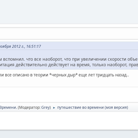
ября 2012 г., 16:51:17
ом вспомнил. что все наоборот, что при увеличении скорости объе
тация действительно действует на время, только наоборот, правда
и все описано в теории *черных дыр* еще лет тридцать назад..
Времени.
(Модератор:
Grey
)
путешествие во времени (моя версия)
►