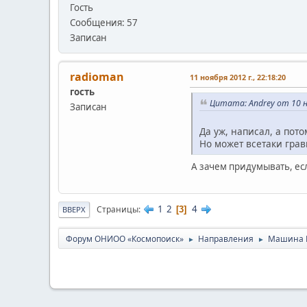
Гость
Сообщения: 57
Записан
radioman
11 ноября 2012 г., 22:18:20
гость
Цитата: Andrey от 10 но
Записан
Да уж, написал, а пот
Но может всетаки грави
А зачем придумывать, есл
1
2
4
Страницы
3
ВВЕРХ
Форум ОНИОО «Космопоиск»
Направления
Машина 
►
►