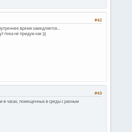
#42
нутреннее время замедляется...
т пока не придум как )))
#43
 и в часах, помещенных в среды с разным