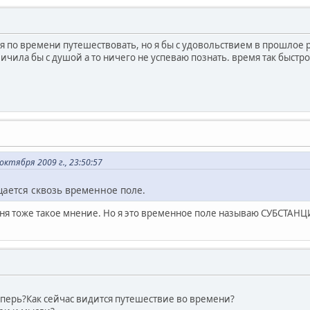
 по времени путешествовать, но я бы с удовольствием в прошлое р
чила бы с душой а то ничего не успеваю познать. время так быстро
тября 2009 г., 23:50:57
ается сквозь временное поле.
еня тоже такое мнение. Но я это временное поле называю СУБСТАН
еперь?Как сейчас видится путешествие во времени?