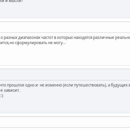
еи и мысли?
о разных диапазонах частот в которых находятся различные реальн
тится,но сформулировать не могу...
то прошлое одно и не изменно (если путешествовать), а будущих в
е зависит.
)