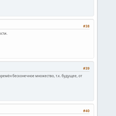
#38
ости.
#39
ремён бесконечное множество, т.к. будущее, от
#40