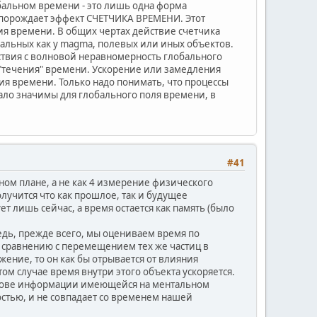
бальном времени - это лишь одна форма
е порождает эффект СЧЕТЧИКА ВРЕМЕНИ. Этот
ия времени. В общих чертах действие счетчика
альных как у magma, полевых или иных объектов.
ствия с волновой неравномерность глобального
 "течения" времени. Ускорение или замедления
я времени. Только надо понимать, что процессы
ло значимы для глобального поля времени, в
#41
ном плане, а не как 4 измерение физического
олучится что как прошлое, так и будущее
т лишь сейчас, а время остается как память (было
едь, прежде всего, мы оцениваем время по
 сравнению с перемещением тех же частиц в
жение, то он как бы отрывается от влияния
том случае время внутри этого объекта ускоряется.
основе информации имеющейся на ментальном
стью, и не совпадает со временем нашей