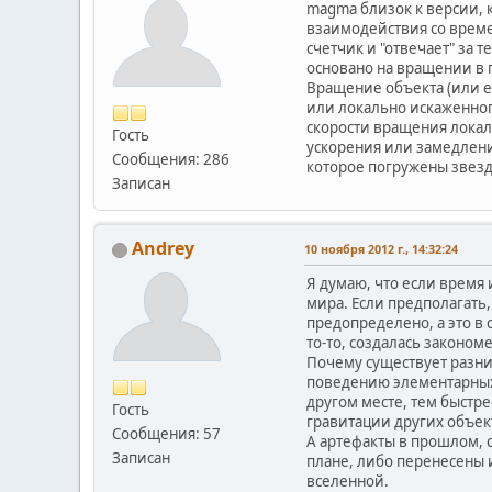
magma близок к версии, 
взаимодействия со време
счетчик и "отвечает" за
основано на вращении в 
Вращение объекта (или е
или локально искаженног
скорости вращения локал
Гость
ускорения или замедлен
Сообщения: 286
которое погружены звез
Записан
Andrey
10 ноября 2012 г., 14:32:24
Я думаю, что если время 
мира. Если предполагать,
предопределено, а это в 
то-то, создалась закономе
Почему существует разни
поведению элементарных 
другом месте, тем быстре
Гость
гравитации других объект
Сообщения: 57
А артефакты в прошлом, 
Записан
плане, либо перенесены 
вселенной.