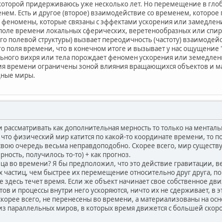
которой придерживаюсь уже несколько лет. Но перемещение в гло
нем. Есть и другое (второе) взаимодействие со временем, которо
 те феномены, которые связаны с эффектами ускорения или замедлен
поле времени локальных сферических, веретенообразных или спир
го полевой структуры) вызвает переодичность (частоту) взаимодей
о поля времени, что в конечном итоге и вызывает у нас ощущение
ьного вихря или тела порождает феномен ускорения или земедлени
ия времени ограничены зоной влияния вращающихся объектов и ма
дные миры.
и рассматривать как дополнительная мерность то только на менталь
 что физический мир катится по какой-то координате времени, то п
свою очередь весьма неправдоподобно. Скорее всего, мир существуе
рность, получилось то-то) + как прогноз.
ца во времени? Я бы предположил, что это действие гравитации, в
частиц, чем быстрее их перемещение относительно друг друга, по
е здесь течет время. Если же объект начинает свое собственное дви
ов и процессы внутри него ускоряются, ничто их не сдерживает, в э
скорее всего, не перенесены во времени, а материализованы на 
из параллельных миров, в которых время движется с большей скоро