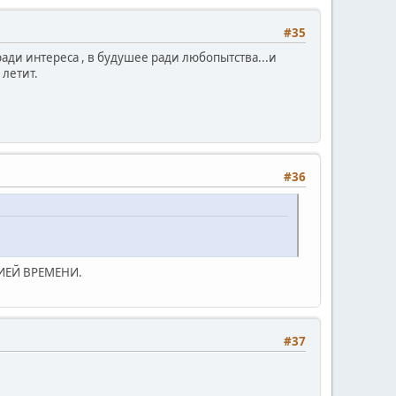
#35
ади интереса , в будушее ради любопытства...и
 летит.
#36
ЦИЕЙ ВРЕМЕНИ.
#37