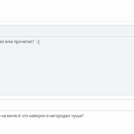
л или прочитал? :-[
 на меня.А что наверно я нагородил чуши?