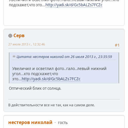
подскажет,что это...
http://yadi.sk/d/Gc5bALZs7FCZc
Серв
27 июля 2013 г., 12:32:46
#1
Цитата: нестеров николай от 26 июля 2013 г., 23:35:59
Увеличил и осветлил фото..гало..левый нижний
угол...кто подскажет,что
это...
http://yadi.sk/d/Gc5bALZs7FCZc
Оптический блик от солнца.
В действительности все не так, как на самом деле.
нестеров николай
гость