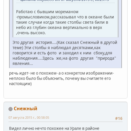
Работаю с бывшим мореманом
-промысловиком,рассказывал что в океане были
такие случаи когда такие столбы света били в
небо из глубин океана вертикально в верх
,очень высоко.
Это другая история....(Как сказал Снежный в другой
теме) Эти столбы я наблюдал десятками,как
говорится и есть фото и заходил к ним сбоку,для
наблюдения....Здесь же,на фото другая "природа"
явления...
речь идет- не о похожем- а о конкретом изображении-
неплохо было бы объяснить, почему вы считаете его
настоящим)
Снежный
07 августа 2015 г., 00:58:05
#16
Видел лично нечто похожее на Урале в районе