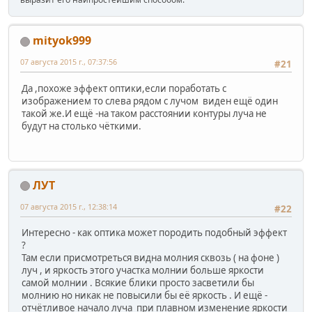
mityok999
07 августа 2015 г., 07:37:56
#21
Да ,похоже эффект оптики,если поработать с
изображением то слева рядом с лучом виден ещё один
такой же.И ещё -на таком расстоянии контуры луча не
будут на столько чёткими.
ЛУТ
07 августа 2015 г., 12:38:14
#22
Интересно - как оптика может породить подобный эффект
?
Там если присмотреться видна молния сквозь ( на фоне )
луч , и яркость этого участка молнии больше яркости
самой молнии . Всякие блики просто засветили бы
молнию но никак не повысили бы её яркость . И ещё -
отчётливое начало луча при плавном изменение яркости