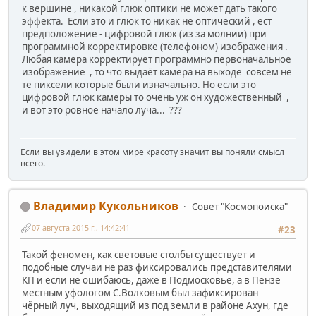
к вершине , никакой глюк оптики не может дать такого
эффекта. Если это и глюк то никак не оптический , ест
предположение - цифровой глюк (из за молнии) при
программной корректировке (телефоном) изображения .
Любая камера корректирует программно первоначальное
изображение , то что выдаёт камера на выходе совсем не
те пиксели которые были изначально. Но если это
цифровой глюк камеры то очень уж он художественный ,
и вот это ровное начало луча... ???
Если вы увидели в этом мире красоту значит вы поняли смысл
всего.
Владимир Кукольников
Совет "Космопоиска"
07 августа 2015 г., 14:42:41
#23
Такой феномен, как световые столбы существует и
подобные случаи не раз фиксировались представителями
КП и если не ошибаюсь, даже в Подмосковье, а в Пензе
местным уфологом С.Волковым был зафиксирован
чёрный луч, выходящий из под земли в районе Ахун, где