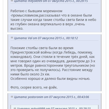
Цитата: mityok999 от 07 августа 2015 г., 00:29:15
Работаю с бывшим мореманом
-промысловиком,рассказывал что в океане были
такие случаи когда такие столбы света били в небо
из глубин океана вертикально в верх ,очень
высоко.
Цитата: Val от 07 августа 2015 г., 00:18:12
Похожие столбы света были во время
Приднестровской войны (когда Лебедь, помоему,
командовал). Они стояли в течение трёх дней, как
мне говорил один из очевидцев, диаметром до 3-х
метров. Вроде равносторонним треугольником (но
это проверить не получилось). Расстояние между
ними было около 2х км.
Особенно хорошо и далеко были видны ночью.
Фото, скорее всего, не фэйк.
Цитата: postoronim от 07 августа 2015 г., 00:43:06
Цитата: mityok999 от 07 августа 2015 г., 00:29:15