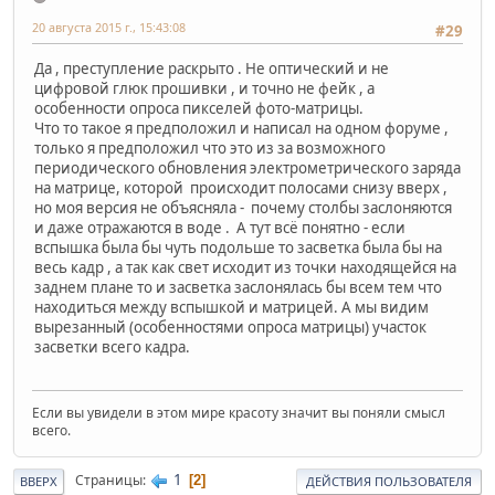
20 августа 2015 г., 15:43:08
#29
Да , преступление раскрыто . Не оптический и не
цифровой глюк прошивки , и точно не фейк , а
особенности опроса пикселей фото-матрицы.
Что то такое я предположил и написал на одном форуме ,
только я предположил что это из за возможного
периодического обновления электрометрического заряда
на матрице, которой происходит полосами снизу вверх ,
но моя версия не объясняла - почему столбы заслоняются
и даже отражаются в воде . А тут всё понятно - если
вспышка была бы чуть подольше то засветка была бы на
весь кадр , а так как свет исходит из точки находящейся на
заднем плане то и засветка заслонялась бы всем тем что
находиться между вспышкой и матрицей. А мы видим
вырезанный (особенностями опроса матрицы) участок
засветки всего кадра.
Если вы увидели в этом мире красоту значит вы поняли смысл
всего.
1
Страницы
2
ВВЕРХ
ДЕЙСТВИЯ ПОЛЬЗОВАТЕЛЯ