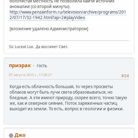
болотистая местность не позволила найти источник
аномалии (со второй минуты).
http://www.penzainform.ru/television/archive/programs/201
2/07/17/32-1942.html?ap=2#playVideo
[вложение удалено Администратором]
Sic Luceat Lux. Да воссияет Свет.
призрак
гость
07 августа 2015 г., 17:06:27
#24
Когда есть облачность большая, то через просветы
облаков могут быть лучи света образовываться, но
бледные. А эти имеют природу, скорее всего, точно такую
же, как и северное сияние. Поток заряженных частиц
выходит из земли. То есть, вопрос в геологии и физики.
Джо