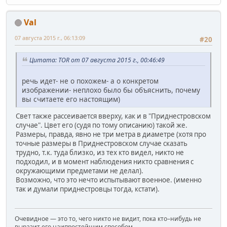
Val
07 августа 2015 г., 06:13:09
#20
Цитата: TOR от 07 августа 2015 г., 00:46:49
речь идет- не о похожем- а о конкретом
изображении- неплохо было бы объяснить, почему
вы считаете его настоящим)
Свет также рассеивается вверху, как и в "Приднестровском
случае". Цвет его (судя по тому описанию) такой же.
Размеры, правда, явно не три метра в диаметре (хотя про
точные размеры в Приднестровском случае сказать
трудно, т.к. туда близко, из тех кто видел, никто не
подходил, и в момент наблюдения никто сравнения с
окружающими предметами не делал).
Возможно, что это нечто испытывают военное. (именно
так и думали приднестровцы тогда, кстати).
Очевидное — это то, чего никто не видит, пока кто–нибудь не
выразит его наипростейшим способом.