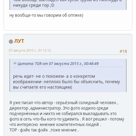
никуда среди гор ;D
ну вообще-то мы говорим об оптике)
ЛУТ
07 августа 2015 г., 01:12:12
#18
Цитата: TOR от 07 августа 2015 г., 00:46:49
речь идет- не о похожем- а о конкретом
изображении- неплохо было бы объяснить, почему
вы считаете его настоящим)
Я уже писал что автор - серьёзный солидный человек ,
директор ,администратор. Это фото ходило среди
подчернённых и никто не собирался выкладывать это
фото в сеть что-бы кого-то удивить . Я вот решил - потому
что интересно мнение компетентных людей .
ТОР - фэйк так фэйк ,тоже мнение .