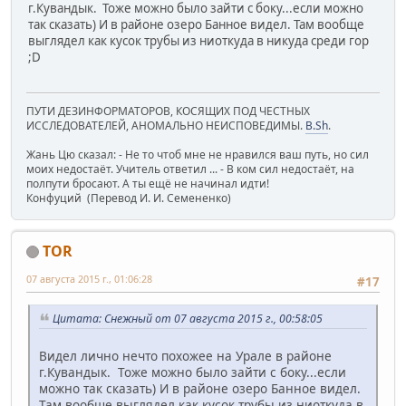
г.Кувандык. Тоже можно было зайти с боку...если можно
так сказать) И в районе озеро Банное видел. Там вообще
выглядел как кусок трубы из ниоткуда в никуда среди гор
;D
ПУТИ ДЕЗИНФОРМАТОРОВ, КОСЯЩИХ ПОД ЧЕСТНЫХ
ИССЛЕДОВАТЕЛЕЙ, АНОМАЛЬНО НЕИСПОВЕДИМЫ.
B.Sh
.
Жань Цю сказал: - Не то чтоб мне не нравился ваш путь, но сил
моих недостаёт. Учитель ответил ... - В ком сил недостаёт, на
полпути бросают. А ты ещё не начинал идти!
Конфуций (Перевод И. И. Семененко)
TOR
07 августа 2015 г., 01:06:28
#17
Цитата: Снежный от 07 августа 2015 г., 00:58:05
Видел лично нечто похожее на Урале в районе
г.Кувандык. Тоже можно было зайти с боку...если
можно так сказать) И в районе озеро Банное видел.
Там вообще выглядел как кусок трубы из ниоткуда в