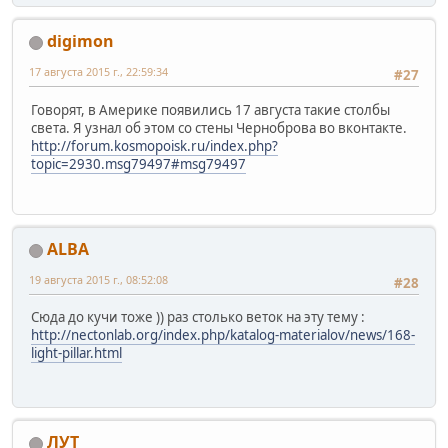
digimon
17 августа 2015 г., 22:59:34
#27
Говорят, в Америке появились 17 августа такие столбы
света. Я узнал об этом со стены Черноброва во вконтакте.
http://forum.kosmopoisk.ru/index.php?
topic=2930.msg79497#msg79497
ALBA
19 августа 2015 г., 08:52:08
#28
Сюда до кучи тоже )) раз столько веток на эту тему :
http://nectonlab.org/index.php/katalog-materialov/news/168-
light-pillar.html
ЛУТ