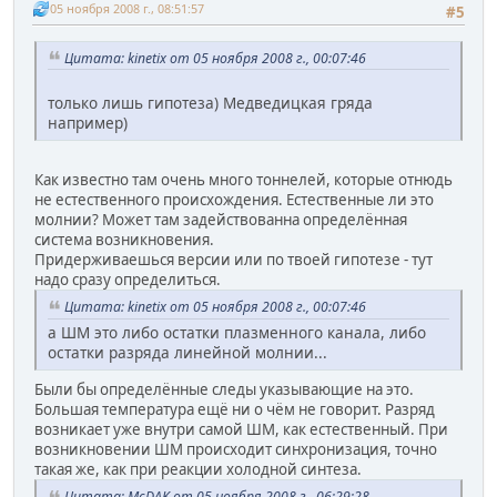
05 ноября 2008 г., 08:51:57
#5
Цитата: kinetix от 05 ноября 2008 г., 00:07:46
только лишь гипотеза) Медведицкая гряда
например)
Как известно там очень много тоннелей, которые отнюдь
не естественного происхождения. Естественные ли это
молнии? Может там задействованна определённая
система возникновения.
Придерживаешься версии или по твоей гипотезе - тут
надо сразу определиться.
Цитата: kinetix от 05 ноября 2008 г., 00:07:46
а ШМ это либо остатки плазменного канала, либо
остатки разряда линейной молнии...
Были бы определённые следы указывающие на это.
Большая температура ещё ни о чём не говорит. Разряд
возникает уже внутри самой ШМ, как естественный. При
возникновении ШМ происходит синхронизация, точно
такая же, как при реакции холодной синтеза.
Цитата: McDAK от 05 ноября 2008 г., 06:29:28