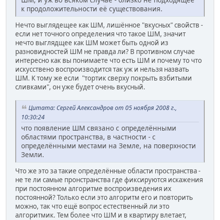
к продоложительности её существования.
Нечто выглядещее как ШМ, лишённое "вкусных" свойств -
если нет точного определения что такое ШМ, значит
нечто выглядщее как ШМ может быть одной из
разновидностей ШМ не правда ли? В противном случае
интересно как вы понимаете что есть ШМ и почему то что
искусствено воспроизводится так уж и нельзя назвать
ШМ. К тому же если "тортик сверху покрыть взбитыми
сливками", он уже будет очень вкусный.
Цитата: Сергей Александров от 05 ноября 2008 г.,
10:30:24
что появление ШМ связано с определёнными
областями пространства, в частности - с
определёнными местами на Земле, на поверхности
Земли.
Что же это за такие определённые области пространства -
не те ли самые пронстранства где фиксируются искажения
при постоянном алгоритме воспроизведения их
постоянной? Только если это алгоритм его и повторить
можно, так что ещё вопрос естественный ли это
алгоритмик. Тем более что ШМ и в квартиру влетает,