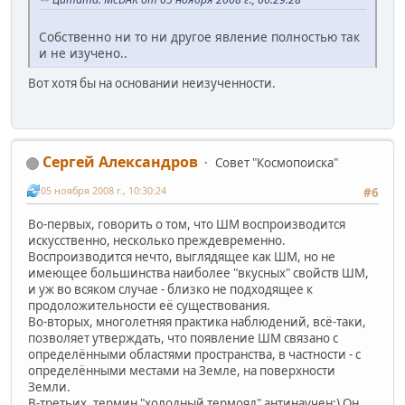
Собственно ни то ни другое явление полностью так
и не изучено..
Вот хотя бы на основании неизученности.
Сергей Александров
Совет "Космопоиска"
05 ноября 2008 г., 10:30:24
#6
Во-первых, говорить о том, что ШМ воспроизводится
искусственно, несколько преждевременно.
Воспроизводится нечто, выглядящее как ШМ, но не
имеющее большинства наиболее "вкусных" свойств ШМ,
и уж во всяком случае - близко не подходящее к
продоложительности её существования.
Во-вторых, многолетняя практика наблюдений, всё-таки,
позволяет утверждать, что появление ШМ связано с
определёнными областями пространства, в частности - с
определёнными местами на Земле, на поверхности
Земли.
В-третьих, термин "холодный термояд" антинаучен;) Он