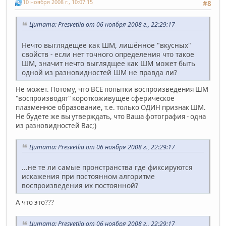
10 ноября 2008 г., 10:07:15
#8
Цитата: Presvetlia от 06 ноября 2008 г., 22:29:17
Нечто выглядещее как ШМ, лишённое "вкусных"
свойств - если нет точного определения что такое
ШМ, значит нечто выглядщее как ШМ может быть
одной из разновидностей ШМ не правда ли?
Не может. Потому, что ВСЕ попытки воспроизведения ШМ
"воспроизводят" короткоживущее сферическое
плазменное образование, т.е. только ОДИН признак ШМ.
Не будете же вы утверждать, что Ваша фотография - одна
из разновидностей Вас;)
Цитата: Presvetlia от 06 ноября 2008 г., 22:29:17
...не те ли самые пронстранства где фиксируются
искажения при постоянном алгоритме
воспроизведения их постоянной?
А что это???
Цитата: Presvetlia от 06 ноября 2008 г., 22:29:17