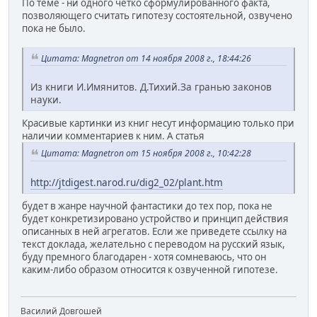
По теме - ни одного четко сформулированного факта,
позволяющего считать гипотезу состоятельной, озвучено
пока не было.
Цитата: Magnetron от 14 ноября 2008 г., 18:44:26
Из книги И.Имянитов. Д.Тихий.За гранью законов
науки.
Красивые картинки из книг несут информацию только при
наличии комментариев к ним. А статья
Цитата: Magnetron от 15 ноября 2008 г., 10:42:28
http://jtdigest.narod.ru/dig2_02/plant.htm
будет в жанре научной фантастики до тех пор, пока не
будет конкретизировано устройство и принцип действия
описанных в ней агрегатов. Если же приведете ссылку на
текст доклада, желательно с переводом на русский язык,
буду премного благодарен - хотя сомневаюсь, что он
каким-либо образом относится к озвученной гипотезе.
Василий Довгошей