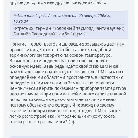
другое дело, что у неё другое поведение. Так то.
Цитата: Сергей Александров от 05 ноября 2008 г.,
10:30:24
В-третьих, термин "холодный термояд" антинаучен;)
Он либо "холодный", либо "термо"!
Понятие "термо" всего лишь расшифровываясь даёт нам
право считать, что всё что обозначается подобной
терминологией говорит о плюсовой температуре.
Возможно это и подвело вас при попытке понять
основную идею. Ведь редь идёт о свойствах ШМ и как
вами было выше подчёркнуто "появление ШМ связано с
определёнными областями пространства, в частности - с
определёнными местами на Земле, на поверхности
Земли." - если верить показаниям приборов температура
неоднозначна, а при пониженной и вовсе отрицательной
появляются знакомые результаты не так ли - именно
поэтому обозначение холодный термояд по своему
значению говорит именно о том, что для ШМ он также
легко распостранён как и "горяченький" (кому охота,
чтобы реактор расплавился? -)))).