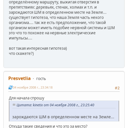
определённому маршруту, выжигая отверстия в
препятствиях: деревьях, стенах, холмах и т.п. и
зарождаются ШМ в определенном месте на Земле...
существует гипотеза, что наша Земля часть некого
организма.... так же есть предположение, что такой
организм может иметь подобие нервной системы и ШМ
это что то похожее на нервные электрические
импульсы....
вот такая интересная гипотеза)
что скажете?)
Presvetlia
гость
04 ноября 2008 г., 23:34:18
#2
Для начала спрошу
Цитата: kinetix от 04 ноября 2008 г., 23:25:40
зарождаются ШМ в определенном месте на Земле...
Откуда такие сведения и что это за место?