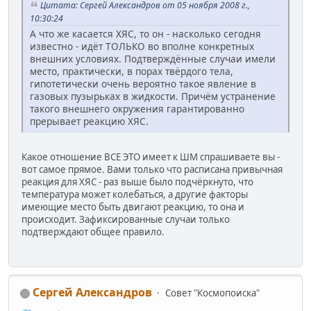
Цитата: Сергей Александров от 05 ноября 2008 г.,
10:30:24
А что же касается ХЯС, то он - насколько сегодня
известно - идёт ТОЛЬКО во вполне конкретных
внешних условиях. Подтверждённые случаи имели
место, практически, в порах твёрдого тела,
гипотетически очень вероятно такое явление в
газовых пузырьках в жидкости. Причём устранение
такого внешнего окружения гарантированно
прерывает реакцию ХЯС.
Какое отношение ВСЕ ЭТО имеет к ШМ спрашиваете вы -
вот самое прямое. Вами только что расписана привычная
реакция для ХЯС - раз выше было подчёркнуто, что
температура может колебаться, а другие факторы
имеющие место быть двигают реакцию, то она и
происходит. Зафиксированные случаи только
подтверждают общее правило.
Сергей Александров
Совет "Космопоиска"