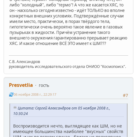
либо "холодный", либо "термо"! А что же касается ХЯС, то
он - насколько сегодня известно - идёт ТОЛЬКО во вполне
конкретных внешних условиях. Подтверждённые случаи
имели место, практически, в порах твёрдого тела,
гипотетически очень вероятно такое явление в газовых
пузырьках в жидкости. Причём устранение такого
внешнего окружения гарантированно прерывает реакцию
ХЯС. И какое отношение ВСЁ ЭТО имеет к ШМ???
С.В. Александров
руководитель исследовательского отдела ОНИОО "Космопоиск".
Presvetlia
гость
06 ноября 2008 г., 22:29:17
#7
Цитата: Сергей Александров от 05 ноября 2008 г.,
10:30:24
Воспроизводится нечто, выглядящее как ШМ, но не
имеющее большинства наиболее "вкусных" свойств
ШМ, и уж во всяком случае - близко не подходящее