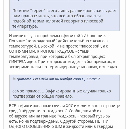
Понятие "термо" всего лишь расшифровываясь даёт
нам право считать, что всё что обозначается
подобной терминологией говорит о плюсовой
температуре.
Извините - у вас проблемы с физикой:) И большие.
Понятие "термоядерный" действительбно связано в
темперетурой. Высокой. И не просто "плюсовой", а с
СОТНЯМИ МИЛЛИОНОВ ГРАДУСОВ - с теми
температурами, при которых и был открыт процесс
СИНТЕЗА ядер. При которых он и идёт - в боеприпасах, в
экспериментальных термоядерных установках, в звёздах.
Цитата: Presvetlia от 06 ноября 2008 г., 22:29:17
самое прямое. ...Зафиксированные случаи только
подтверждают общее правило.
ВСЕ зафиксированные случаи ХЯС имели место на границе
сред "твёрдое тело - жидкость". Сообщения об их
обнаружении на границе "жидкость - газовый пузырь"
есть, но не подтверждены. С другой стороны, НЕТ НИ
ОДНОГО СООБЩЕНИЯ о ШМ в жидкости или в твёрдом