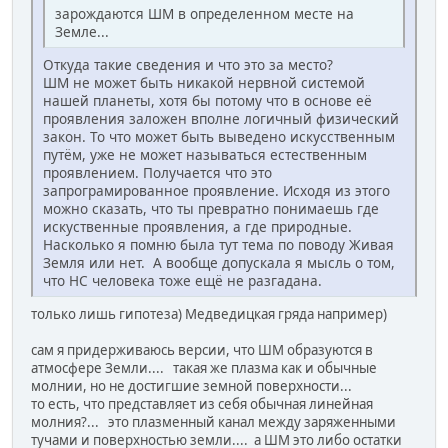
зарождаются ШМ в определенном месте на
Земле...
Откуда такие сведения и что это за место?
ШМ не может быть никакой нервной системой
нашей планеты, хотя бы потому что в основе её
проявления заложен вполне логичный физический
закон. То что может быть выведено искусственным
путём, уже не может называться естественным
проявлением. Получается что это
запрограмированное проявление. Исходя из этого
можно сказать, что ты превратно понимаешь где
искуственные проявления, а где природные.
Насколько я помню была тут тема по поводу Живая
Земля или нет. А вообще допускала я мысль о том,
что НС человека тоже ещё не разгадана.
только лишь гипотеза) Медведицкая гряда например)
сам я придерживаюсь версии, что ШМ образуются в
атмосфере Земли.... такая же плазма как и обычные
молнии, но не достигшие земной поверхности...
то есть, что представляет из себя обычная линейная
молния?... это плазменный канал между заряженными
тучами и поверхностью земли.... а ШМ это либо остатки