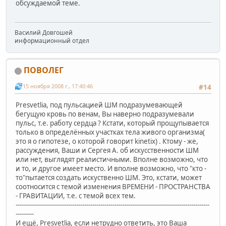
обсуждаемой теме.
Василий Довгошей
информационный отдел
ПОВОЛЕГ
15 ноября 2008 г., 17:40:46
#14
Presvetlia, под пульсацией ШМ подразумевающей
бегущую кровь по венам, Вы наверно подразумевали
пульс, т.е. работу сердца ? Кстати, который прощупывается
только в определённых участках тела живого организма(
это я о гипотезе, о которой говорит kinetix) . Ктому - же,
рассуждения, Ваши и Сергея А. об искусственности ШМ
или нет, выглядят реалистичными. Вполне возможно, что
и то, и другое имеет место. И вполне возможно, что "кто -
то"пытается создать искуственно ШМ. Это, кстати, может
соотносится с темой изменения ВРЕМЕНИ - ПРОСТРАНСТВА
- ГРАВИТАЦИИ, т.е. с темой всех тем.
------------------------------------------------------------------------------------------------
---------
И ещё, Presvetlia, если нетрудно ответить, это Ваша