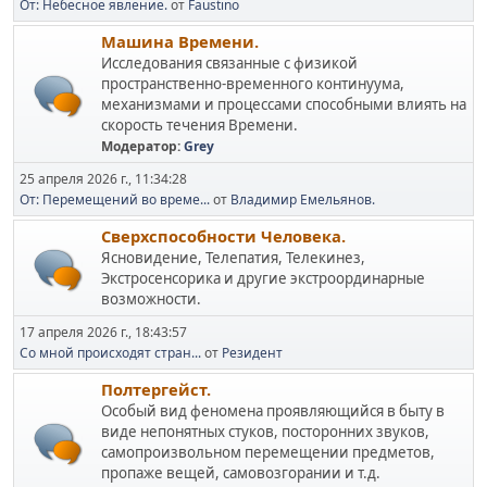
От: Небесное явление.
от
Faustino
Машина Времени.
Исследования связанные с физикой
пространственно-временного континуума,
механизмами и процессами способными влиять на
скорость течения Времени.
Модератор:
Grey
25 апреля 2026 г., 11:34:28
От: Перемещений во време...
от
Владимир Емельянов.
Сверхспособности Человека.
Ясновидение, Телепатия, Телекинез,
Экстросенсорика и другие экстроординарные
возможности.
17 апреля 2026 г., 18:43:57
Со мной происходят стран...
от
Резидент
Полтергейст.
Особый вид феномена проявляющийся в быту в
виде непонятных стуков, посторонних звуков,
самопроизвольном перемещении предметов,
пропаже вещей, самовозгорании и т.д.