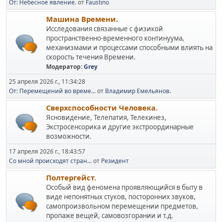
От: Небесное явление.
от
Faustino
Машина Времени.
Исследования связанные с физикой
пространственно-временного континуума,
механизмами и процессами способными влиять на
скорость течения Времени.
Модератор:
Grey
25 апреля 2026 г., 11:34:28
От: Перемещений во време...
от
Владимир Емельянов.
Сверхспособности Человека.
Ясновидение, Телепатия, Телекинез,
Экстросенсорика и другие экстроординарные
возможности.
17 апреля 2026 г., 18:43:57
Со мной происходят стран...
от
Резидент
Полтергейст.
Особый вид феномена проявляющийся в быту в
виде непонятных стуков, посторонних звуков,
самопроизвольном перемещении предметов,
пропаже вещей, самовозгорании и т.д.